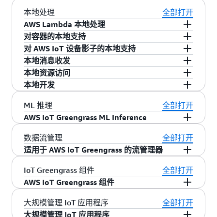
本地处理
全部打开
AWS Lambda 本地处理
AWS IoT Greengrass 支持
AWS Lambda
。 借助
对容器的本地支持
AWS IoT Greengrass，您可以在设备上运行 AWS
您可以在 AWS IoT Greengrass 设备上部署、运行
对 AWS IoT 设备影子的本地支持
Lambda 函数来快速响应本地事件、与本地资源交
和管理 Docker 容器。Docker 映像可存储在
AWS IoT Greengrass 还包含 AWS IoT 设备影子的
本地消息收发
互和处理数据，以尽可能降低将数据传输到云的
Docker 容器注册表中，如 Amazon Elastic
各项功能。设备影子可以缓存设备的状态，就像
AWS IoT Greengrass 支持 AWS IoT Greengrass
本地资源访问
成本。
Container Registry (Amazon ECR)、Docker Hub
每个设备的虚拟版或“影子”一样，可以跟踪设备的
Core 与使用本地网络上 AWS IoT 设备软件开发工
在 AWS IoT Greengrass Core 上部署的 AWS
本地开发
或私有 Docker Trusted Registries (DTR)。
当前状态和目标状态，并在连接可用时将状态与
具包的设备之间的消息收发，甚至在没有连接
Lambda 函数可以访问设备连接的本地资源。这让
利用 AWS IoT Greengrass，您可在使用云部署到
ML 推理
全部打开
云同步。
AWS 的情况下也能便捷地通信。借助 AWS IoT
您可以使用串行端口、周边设备（例如附加的安
生产设备之前，在测试设备上快速开发和调试代
AWS IoT Greengrass ML Inference
Greengrass，您的设备可以根据您定义的业务规
全设备、传感器和执行器）、板载 GPU 或本地文
码。您可以使用 AWS IoT Greengrass 命令行界面
AWS IoT Greengrass ML Inference 是 AWS IoT
则处理消息，并将消息传送到另一台设备或云。
件系统来快速访问和处理本地数据。
（CLI）在设备上本地开发和调试应用程序，并使
数据流管理
全部打开
Greengrass 的一项功能，它可以使用在云中构建
用本地调试控制台帮助您直观地调试应用程序。
适用于 AWS IoT Greengrass 的流管理器
和训练的模型轻松地在 AWS IoT Greengrass 设备
您可以使用 AWS IoT Greengrass 从物联网设备收
上本地执行机器学习推理。这意味着使用机器学
IoT Greengrass 组件
全部打开
集、处理和导出数据流，以及在设备上管理这些
习推理的应用程序不会产生数据传输费用，也不
AWS IoT Greengrass 组件
数据的生命周期，从而尽可能地缩短开发时间。
会提高延迟。要了解有关 ML 推理功能的更多信
AWS IoT Greengrass 提供了一种标准机制来处理
息，
请单击此处
。
AWS IoT Greengrass 为常见使用案例提供了预构
大规模管理 IoT 应用程序
全部打开
数据流、管理本地数据保留策略以及将设备数据
建组件，因此您可以在边缘发现并导入、配置和
大规模管理 IoT 应用程序