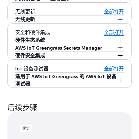
传输到 AWS 云服务，例如 Amazon Simple
部署应用程序和服务，而无需了解不同的设备协
AWS IoT Greengrass 使您可以轻松地在数百万个
Storage Service (Amazon S3)、Amazon Kinesis、
无线更新
全部打开
议、管理凭证或与外部 API 交互。您还可以创建
设备上远程部署和管理设备软件。您可以分组来
AWS IoT Core 和 AWS IoT Analytics。
无线更新
您自己的组件，或简单地将一台 AWS IoT
组织设备，并一次将设备软件和配置部署到设备
AWS IoT Greengrass 支持更新 AWS IoT
Greengrass 设备中的通用业务逻辑重复用于另一
子集或所有设备，然后进行管理。AWS IoT 事务
安全和硬件集成
全部打开
Greengrass 设备上的 AWS IoT Greengrass Core 软
台设备。
组让您可以对多个 AWS IoT Greengrass 设备进行
硬件生态系统
件。您可以使用 AWS IoT Greengrass 控制台、API
分组、查看部署历史记录以及启动或停止部署。
AWS IoT Greengrass 是模块化的。您可以根据您
AWS 不断扩展行业领先 IoT 芯片供应商、设备制
AWS IoT Greengrass Secrets Manager
或命令行界面来更新设备上运行的 AWS IoT
的物联网使用案例以及设备的 CPU 和内存资源，
造商和网关合作伙伴的选择范围，而这些合作伙
AWS IoT Greengrass Secrets Manager 支持在边缘
硬件安全集成
Greengrass Core 或组件的版本，以便部署安全更
添加或删除预构建的软件组件。例如，您可以选
伴已在其软件和硬件产品中集成了 AWS IoT
安全地存储、访问、轮换和管理各种机密信息，
AWS IoT Greengrass 为客户提供了将设备私有密
新、错误修复和 AWS IoT Greengrass 的新功能。
IoT 设备测试器
全部打开
择包括预构建的 AWS IoT Greengrass 组件，比如
Greengrass。这些合作伙伴可以帮助您更快地将
包括凭证、密钥、终端节点和配置。集成 AWS
钥存储在硬件安全元素上的选项。您可以使用
适用于 AWS IoT Greengrass 的 AWS IoT 设备
只有当您需要用应用程序处理数据流时才包含流
构思转化为样品，然后转化为实际部署。要了解
IoT Greengrass 组件后，如果 AWS IoT
AWS IoT Greengrass Secrets Manager 在边缘存储
测试器
管理器，或者只有当您想在设备上本地执行机器
有关支持 AWS IoT Greengrass 的设备的更多信
Greengrass 组件需要密钥来对应用程序或服务进
敏感设备信息，并使用私有密钥对机密信息进行
学习推理时才包含机器学习组件。要查找可用的
息，请访问
AWS 合作伙伴设备目录
。
行身份验证，您可以选择一个密钥并将其作为组
加密，以实现信任根安全性。有关符合条件的硬
适用于 AWS IoT 的 AWS IoT 设备测试仪
AWS IoT Greengrass 组件，请查看我们的
文档
。
件配置的一部分部署到 AWS IoT Greengrass
件合作伙伴的列表，请访问
AWS 合作伙伴设备目
Greengrass
是一款测试自动化工具，可帮助您验
后续步骤
Core。例如，您可以使用 AWS IoT Greengrass
录
。
证您的设备是否满足运行 AWS IoT Greengrass 的
Secrets Manager 为私有 Docker 容器注册表配置
软件和硬件要求。它支持配置、依赖项检查和端
凭证。
到端测试，以验证设备是否支持 AWS IoT
定价
Greengrass 的特定功能，如 Machine Learning 推