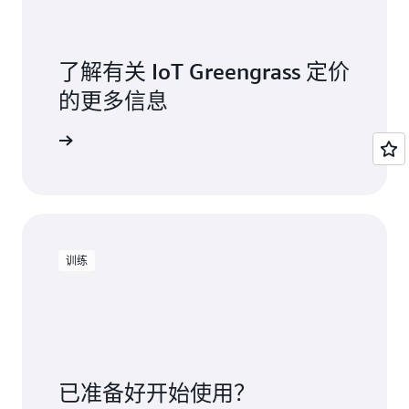
理。此外，硬件合作伙伴可以从 Device Tester 下
载已签名的资格认证报告，并将这些报告提交给
AWS 合作伙伴中心
，以确认设备并将其列入
AWS
了解有关 IoT Greengrass 定价
合作伙伴设备目录
。
的更多信息
要了解更多信息并开始使用，请访问设备测试器
技术文档
。
定价页面
训练
已准备好开始使用？