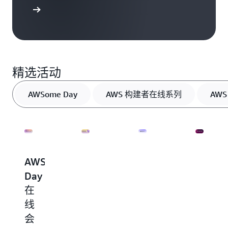
探索资源
精选活动
AWSome Day
AWS 构建者在线系列
AWS
AWSome
AWS
AWS
AWS
Day
构
Innovate
Innova
在
建
–
–
线
者
生
迁
会
在
成
移。