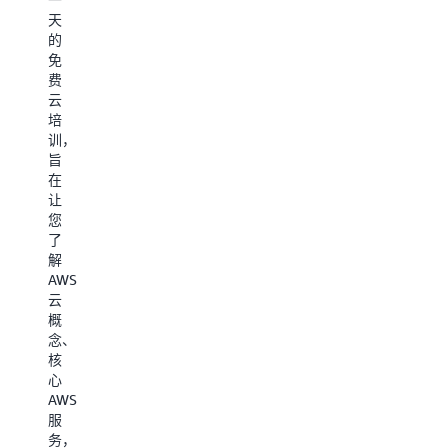
助
念、
议，
天
您
分
旨
的
培
步
在
免
养
架
帮
费
合
构
助
云
适
最
您
培
的
佳
培
训，
技
实
养
旨
能，
践
合
在
加
（包
适
让
快
括
的
您
创
演
技
了
新、
示），
能，
解
提
帮
加
AWS
高
助
快
云
效
您
创
概
率，
入
新、
念、
更
门
提
核
快、
并
高
心
更
加
效
AWS
准
速
率，
服
确
在
更
务，