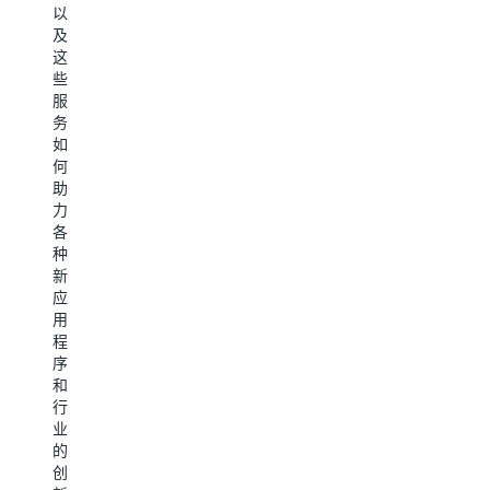
地
AWS
快、
以
做
上
更
及
出
取
准
这
决
得
确
些
策。 在
成
地
服
AWS
功。
做
务
Innovate
无
出
如
我
论
决
何
们
您
策。 无
助
会
是
论
力
分
新
您
各
享
的
是
种
有
云
新
新
效
用
的
应
迁
户
云
用
移
还
用
程
工
是
户
序
作
经
还
和
负
验
是
行
载、
丰
经
业
实
富
验
的
现
的
丰
创
应
老
富