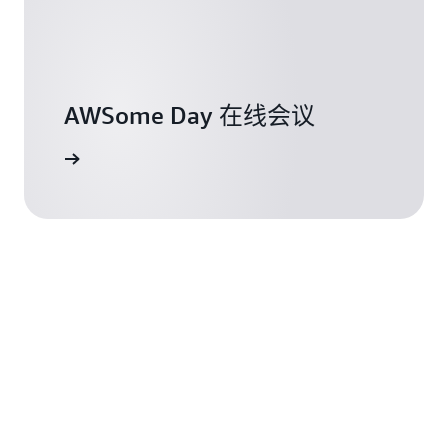
会
学
议，
习
为
并
您
充
提
分
供
AWSome Day 在线会议
发
灵
挥
感
订阅
AWS
和
潜
技
力
能，
的
帮
机
助
会。
您
在
AWS
了
上
解
探
更
索
多
生
成
式
人