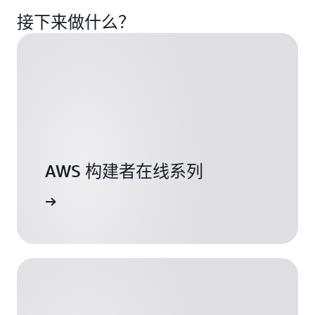
方
构
发
接下来做什么？
案
建、
人
的
部
员
成
署
的
熟
第
深
策
一
度
略
个
技
和
工
术
实
作
研
用
负
讨
步
载
会，
骤。
并
也
AWS 构建者在线系列
千
保
有
万
护
面
注册
不
其
向
要
安
商
错
全。
业
过
领
这
袖
了
个
的
解
向
战
更
专
略
多
家