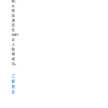
新，
用
用
的
从
程
户，
老
而
序
都
用
加
现
可
户，
速
代
以
AWS
您
化
学
Innovate
在
以
习
都
AWS
及
到
能
云
构
新
让
上
建
知
您
取
云
识，
学
得
原
探
有
成
生
索
所
功。
和
各
获。 本
人
种
次
了
工
技
活
解
智
术，
动
能
更
从
既
赋
多
而
有
能
在
面
解
AWS
向
决
上
开