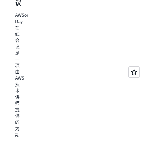
议
线
式
现
系
人
代
AWSome
列
工
化。
Day
在
智
构
AWS
线
能
建。
构
会
建
和
议
AWS
者
是
数
Innovate
在
一
是
据
线
项
一
系
由
个
列
AWS
AWS
免
旨
Innovate
技
费
在
是
术
的
让
一
讲
在
您
个
师
线
了
免
提
会
解
费
供
议，
核
的
的
旨
心
在
为
在
AWS
线
期
帮
概
会
一