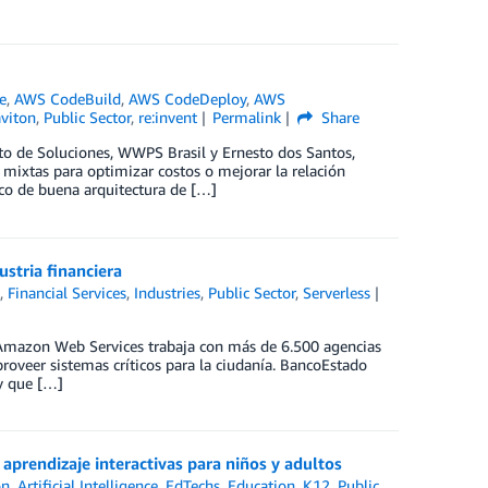
e
,
AWS CodeBuild
,
AWS CodeDeploy
,
AWS
viton
,
Public Sector
,
re:invent
Permalink
Share
cto de Soluciones, WWPS Brasil y Ernesto dos Santos,
 mixtas para optimizar costos o mejorar la relación
co de buena arquitectura de […]
ustria financiera
a
,
Financial Services
,
Industries
,
Public Sector
,
Serverless
 Amazon Web Services trabaja con más de 6.500 agencias
roveer sistemas críticos para la ciudanía. BancoEstado
 y que […]
aprendizaje interactivas para niños y adultos
on
,
Artificial Intelligence
,
EdTechs
,
Education
,
K12
,
Public