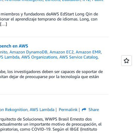
s miembros y fundadores deAWS EdStart Long Qin de
lucionar el aprendizaje temprano de idiomas. Long, con
 […]
kbench en AWS
nito
,
Amazon DynamoDB
,
Amazon EC2
,
Amazon EMR
,
S Lambda
,
AWS Organizations
,
AWS Service Catalog
,
e, los investigadores deben ser capaces de soportar de
itan dejar de preocuparse por la tecnología que están
n Rekognition
,
AWS Lambda
Permalink
Share
Arquitecto de Soluciones, WWPS Brasil Ernesto dos
actualmente un importante motivo de preocupación, el
piratorias, como COVID-19. Según el IBGE (Instituto