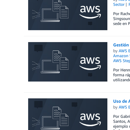
Sector
Por Rach
Singsound
sede en P
Gestión
by
AWS E
Amazon 
AWS Step
Por Henne
forma ráp
utilizand
Uso de A
by
AWS E
Por Gabri
Santos, 
ejemplo m