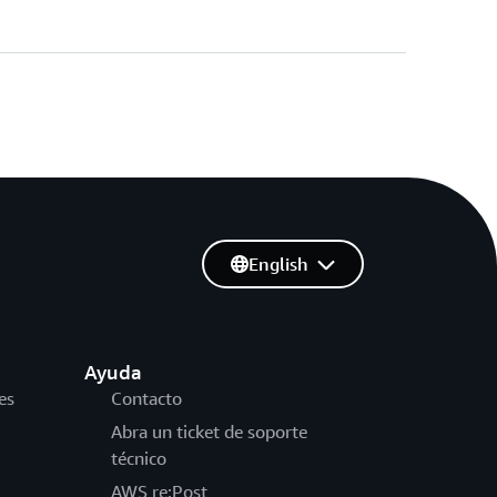
English
Ayuda
es
Contacto
Abra un ticket de soporte
técnico
AWS re:Post