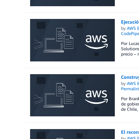
Ejecuci
by
AWS E
CodePipe
Por Lucas
Solutions
precio – 
Construy
by
AWS E
Permalin
Por Bran
de gobier
de Chile,
El recon
by
AWS E