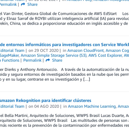
Permalink
Share
el Van Dinter, Gestora Global de Comunicaciones de AWS EdStart Lo
 y Elnaz Sarraf de ROYBI utilizan inteligencia artificial (IA) para revo
ekín, China, se dedica a proporcionar educación en inglés accesible y de
 de entornos informáticos para investigadores con Service Wor
ditorial Team
on
29 OCT 2020
in
Amazon CloudFront
,
Amazon Cog
SageMaker
,
Amazon Simple Storage Service (S3)
,
AWS Cost Explorer
,
AW
 Functions
Permalink
Share
r Dierks y Anthony Antonuccio. A través de la automatización de la nub
ida y segura entornos de investigación basados en la nube que les perm
o y en su lugar, centrarse en su investigación y […]
mazon Rekognition para identificar clústeres
ditorial Team
on
04 AGO 2020
in
Amazon Machine Learning
,
Amazo
el Bella Martini, Arquitecto de Soluciones, WWPS Brasil Lucas Duarte, 
Arquitecto de Soluciones, WWPS Brasil Las multitudes de personas son 
ás reciente es la prevención de la contaminación por enfermedades res