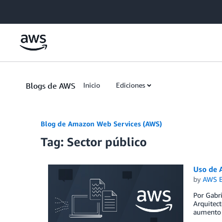
Skip to Main Content
Blogs de AWS
Inicio
Ediciones
Blog de Amazon Web Services (AWS)
Tag: Sector público
Uso de A
by
AWS E
Por Gabri
Arquitect
aumento 