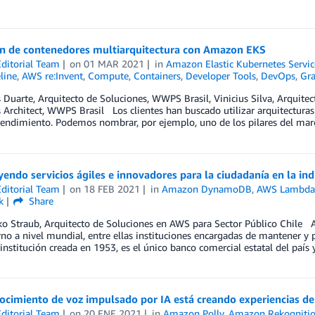
ón de contenedores multiarquitectura con Amazon EKS
ditorial Team
on
01 MAR 2021
in
Amazon Elastic Kubernetes Servic
line
,
AWS re:Invent
,
Compute
,
Containers
,
Developer Tools
,
DevOps
,
Gra
 Duarte, Arquitecto de Soluciones, WWPS Brasil, Vinicius Silva, Arquite
 Architect, WWPS Brasil Los clientes han buscado utilizar arquitecturas
rendimiento. Podemos nombrar, por ejemplo, uno de los pilares del mar
endo servicios ágiles e innovadores para la ciudadanía en la ind
ditorial Team
on
18 FEB 2021
in
Amazon DynamoDB
,
AWS Lambd
k
Share
ko Straub, Arquitecto de Soluciones en AWS para Sector Público Chile
no a nivel mundial, entre ellas instituciones encargadas de mantener y p
 institución creada en 1953, es el único banco comercial estatal del país
ocimiento de voz impulsado por IA está creando experiencias de 
ditorial Team
on
20 ENE 2021
in
Amazon Polly
,
Amazon Rekogniti