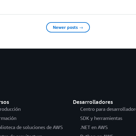
Newer posts →
rsos
Desarrolladores
troducción
Centro para desarrollador
rmación
SDK y herramientas
blioteca de soluciones de AWS
.NET en AWS