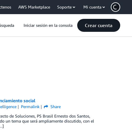
ctenos
AWS Marketplace
Soporte
Mi cuenta
Crear cuenta
úsqueda
Iniciar sesión en la consola
nciamiento social
ntelligence
Permalink
Share
tecto de Soluciones, PS Brasil Ernesto dos Santos,
ndo un tema que será ampliamente discutido, con el
…]