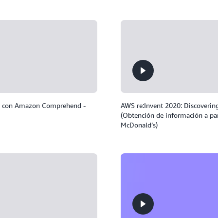
AWS con Amazon Comprehend -
AWS re:Invent 2020: Discoverin
(Obtención de información a part
McDonald’s)