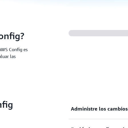
onfig?
AWS Config es
luar las
fig
Administre los cambios
Evalúe, supervise y regist