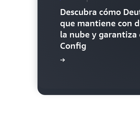
Descubra cómo Deuts
Obtenga informació
que mantiene con di
Tameshi están cumpl
la nube y garantiz
con el uso de una s
Config
tecnología de AWS 
Más información
Más información