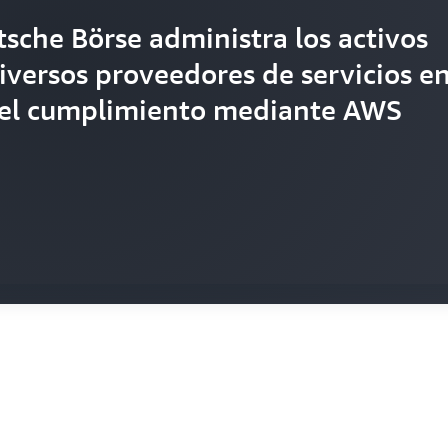
che Börse administra los activos
n sobre cómo el Banco Pocztowy y
versos proveedores de servicios e
iendo las estrictas regulaciones
a el cumplimiento mediante AWS
olución personalizada con la
Config