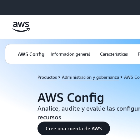
Saltar al contenido principal
AWS Config
Información general
Características
P
Productos
Administración y gobernanza
AWS Co
AWS Config
Analice, audite y evalúe las configu
recursos
Cree una cuenta de AWS