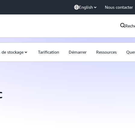
English
Nous contacter
Rech
s de stockage
Tarification
Démarrer
Ressources
Ques
c