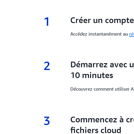
1
1.
Créer un compt
Accédez instantanément au
ni
2
2.
Démarrez avec un
10 minutes
Découvrez comment utiliser 
3
3.
Commencez à cré
fichiers cloud