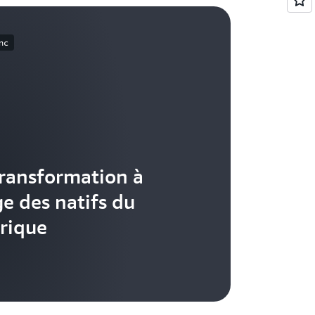
nc
ransformation à
ge des natifs du
rique