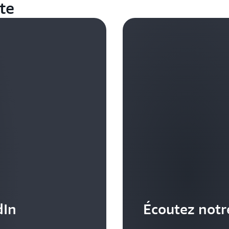
te
la priorité à la sécurité, à 
protéger les données sensib
culture d’apprentissage et 
leaders les plus performan
incitent leurs équipes à s’a
informations orientées donn
qui positionnent l’entrepris
dIn
Écoutez notr