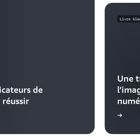
Livre bla
Une t
icateurs de
l’ima
 réussir
numé
En savoir plus