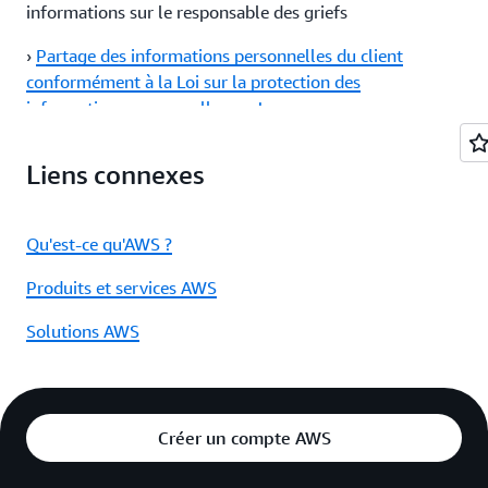
informations sur le responsable des griefs
›
Partage des informations personnelles du client
conformément à la Loi sur la protection des
informations personnelles au Japon
›
Informations destinées aux consommateurs d’AWS
Liens connexes
Indonésie
: cette page fournit des informations aux
clients de PT Amazon Web Services Indonesia
Qu'est-ce qu'AWS ?
›
Déclaration relative au développement de l’IA
générative
: cette page fournit des informations
Produits et services AWS
concernant nos pratiques en matière de développement
de l’IA générative
Solutions AWS
Créer un compte AWS