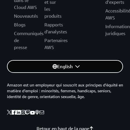
dans le
et sur
d’experts
Cloud AWS
les
Accessibilit
Nouveautés
produits
AWS
Blogs
Rapports
Information
d'analystes
Communiqués
juridiques
de
Partenaires
presse
AWS
English
Amazon est un employeur qui souscrit aux principes d’équité en
matière d’emploi : minorités, femmes, handicaps, seniors,
identité de genre, orientation sexuelle, âge.
Retour en haut de la page