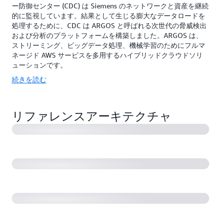
ー防御センター (CDC) は Siemens のネットワークと資産を継続
的に監視しています。結果として生じる膨大なデータロードを
処理するために、CDC は ARGOS と呼ばれる次世代の脅威検出
および分析のプラットフォームを構築しました。ARGOS は、
ストリーミング、ビッグデータ処理、機械学習のためにフルマ
ネージド AWS サービスを多用するハイブリッドクラウドソリ
ューションです。
続きを読む
Innovaccer: ヘルスケアデータから知見を引き出し、医
療チームを強化する
リファレンスアーキテクチャ
JD Power: AWS でのデータレイクと機械学習を使用し
たランキングとインサイトエンジンの構築
Pason Systems: AWS でのペタバイト規模のドリルデ
ータマート
Zalando: 非常にスケーラブルなデータ処理パイプライ
ン