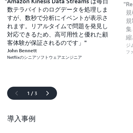
Amazon Kinesis Data Streams は毎日
R
数テラバイトのログデータを処理しま
規
すが、数秒で分析にイベントが表示さ
規
れます。リアルタイムで問題を発見し
集
対応できるため、高可用性と優れた顧
縮
客体験が保証されるのです」
ジ
John Bennett
フ
Netflixのシニアソフトウェアエンジニア
1 / 3
導入事例