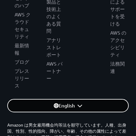
製品と
による
のハブ
技術上
サポー
AWS ク
のよく
トを受
ラウド
ある質
ける
セキュ
問
AWS の
リティ
アナリ
アクセ
最新情
ストレ
シビリ
報
ポート
ティ
ブログ
AWS パ
法務関
プレス
ートナ
連
リリー
ー
ス
English
Amazon は男女雇用機会均等法を順守しています。人種、出身
国、性別、性的指向、障がい、年齢、その他の属性によって差