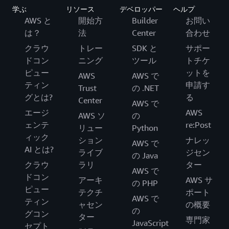
学ぶ
リソース
デベロッパー
ヘルプ
AWS と
開始方
Builder
お問い
は？
法
Center
合わせ
クラウ
トレー
SDK と
サポー
ドコン
ニング
ツール
トチケ
ピュー
ットを
AWS
AWS で
ティン
申請す
Trust
の .NET
グとは?
る
Center
AWS で
エージ
AWS
AWS ソ
の
ェンテ
re:Post
リュー
Python
ィック
ション
ナレッ
AWS で
AI とは?
ライブ
ジセン
の Java
クラウ
ラリ
ター
AWS で
ドコン
アーキ
AWS サ
の PHP
ピュー
テクチ
ポート
AWS で
ティン
ャセン
の概要
の
グコン
ター
専門家
JavaScript
セプト