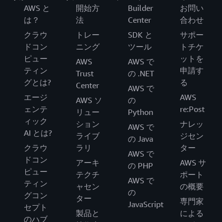
AWS と
開始方
Builder
お問い
は？
法
Center
合わせ
クラウ
トレー
SDK と
サポー
ドコン
ニング
ツール
トチケ
ピュー
ットを
AWS
AWS で
ティン
申請す
Trust
の .NET
グとは?
る
Center
AWS で
エージ
AWS
AWS ソ
の
ェンテ
re:Post
リュー
Python
ィック
ション
ナレッ
AWS で
AI とは?
ライブ
ジセン
の Java
クラウ
ラリ
ター
AWS で
ドコン
アーキ
AWS サ
の PHP
ピュー
テクチ
ポート
AWS で
ティン
ャセン
の概要
の
グコン
ター
専門家
JavaScript
セプト
製品と
による
のハブ