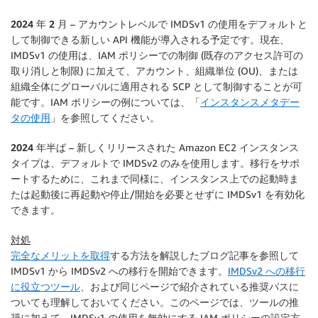
2024 年 2 月
– アカウントレベルで IMDSv1 の使用をデフォルトと
して制御できる新しい API 機能が導入される予定です。現在、
IMDSv1 の使用は、IAM ポリシーでの制御 (既存のアクセス許可の
取り消しと制限) に加えて、アカウント、組織単位 (OU)、または
組織全体にグローバルに適用される SCP として制御することが可
能です。IAM ポリシーの例については、「
インスタンスメタデー
タの使用
」を参照してください。
2024 年半ば
– 新しくリリースされた Amazon EC2 インスタンス
タイプは、デフォルトで IMDSv2 のみを使用します。移行をサポ
ートするために、これまで同様に、インスタンス上での起動時ま
たは起動後に再起動や停止/開始を必要とせずに IMDSv1 を有効化
できます。
対処
完全なメリットを取得
する方法を解説したブログ記事を参照して
IMDSv1 から IMDSv2 への移行を開始できます。
IMDSv2 への移行
に役立つツール
、および同じページで紹介されている推奨パスに
ついても理解しておいてください。このページでは、ツールの推
奨に加えて、IMDSv1 の使用を無効にする IAM ポリシーの設定方