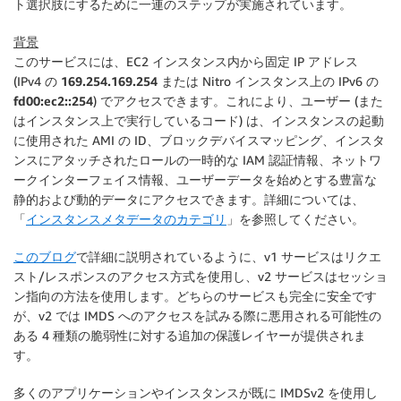
ト選択肢にするために一連のステップが実施されています。
背景
このサービスには、EC2 インスタンス内から固定 IP アドレス
(IPv4 の
169.254.169.254
または Nitro インスタンス上の IPv6 の
fd00:ec2::254
) でアクセスできます。これにより、ユーザー (また
はインスタンス上で実行しているコード) は、インスタンスの起動
に使用された AMI の ID、ブロックデバイスマッピング、インスタ
ンスにアタッチされたロールの一時的な IAM 認証情報、ネットワ
ークインターフェイス情報、ユーザーデータを始めとする豊富な
静的および動的データにアクセスできます。詳細については、
「
インスタンスメタデータのカテゴリ
」を参照してください。
このブログ
で詳細に説明されているように、v1 サービスはリクエ
スト/レスポンスのアクセス方式を使用し、v2 サービスはセッショ
ン指向の方法を使用します。どちらのサービスも完全に安全です
が、v2 では IMDS へのアクセスを試みる際に悪用される可能性の
ある 4 種類の脆弱性に対する追加の保護レイヤーが提供されま
す。
多くのアプリケーションやインスタンスが既に IMDSv2 を使用し