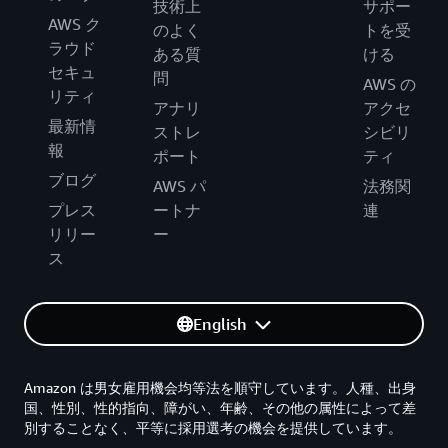
技術上
サポー
AWS ク
のよく
トを受
ラウド
ある質
ける
セキュ
問
AWS の
リティ
アナリ
アクセ
最新情
ストレ
シビリ
報
ポート
ティ
ブログ
AWS パ
法務関
プレス
ートナ
連
リリー
ー
ス
English
Amazon は男女雇用機会均等法を順守しています。人種、出身
国、性別、性的指向、障がい、年齢、その他の属性によって差
別することなく、平等に採用選考の機会を提供しています。