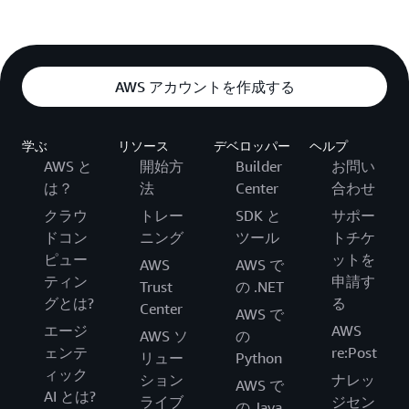
AWS アカウントを作成する
学ぶ
リソース
デベロッパー
ヘルプ
AWS と
開始方
Builder
お問い
は？
法
Center
合わせ
クラウ
トレー
SDK と
サポー
ドコン
ニング
ツール
トチケ
ピュー
ットを
AWS
AWS で
ティン
申請す
Trust
の .NET
グとは?
る
Center
AWS で
エージ
AWS
AWS ソ
の
ェンテ
re:Post
リュー
Python
ィック
ション
ナレッ
AWS で
AI とは?
ライブ
ジセン
の Java