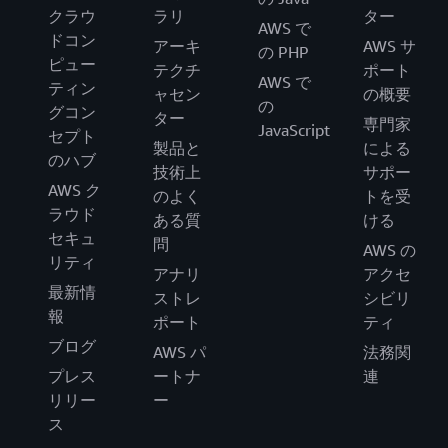
クラウ
ラリ
ター
AWS で
ドコン
アーキ
AWS サ
の PHP
ピュー
テクチ
ポート
AWS で
ティン
ャセン
の概要
の
グコン
ター
専門家
JavaScript
セプト
製品と
による
のハブ
技術上
サポー
AWS ク
のよく
トを受
ラウド
ある質
ける
セキュ
問
AWS の
リティ
アナリ
アクセ
最新情
ストレ
シビリ
報
ポート
ティ
ブログ
AWS パ
法務関
プレス
ートナ
連
リリー
ー
ス