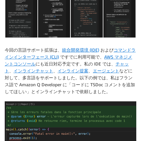
今回の言語サポート拡張は、
統合開発環境 (IDE)
および
コマンドラ
インインターフェース (CLI)
ですでに利用可能で、
AWS マネジメ
ントコンソール
にも近日対応予定です。私の IDE では、
チャッ
ト
、
インラインチャット
、
インライン提案
、
エージェント
などに
対して、多言語をサポートしました。以下の例では、私はフラン
ス語で Amazon Q Developer に「コードに TSDoc コメントを追加
してほしい」とインラインチャットで依頼しました。