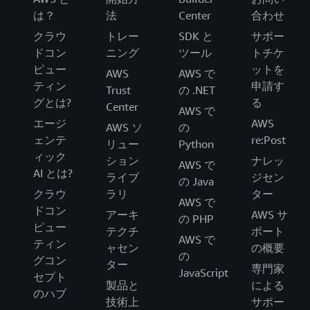
は？
法
Center
合わせ
クラウ
トレー
SDK と
サポー
ドコン
ニング
ツール
トチケ
ピュー
ットを
AWS
AWS で
ティン
申請す
Trust
の .NET
グとは?
る
Center
AWS で
エージ
AWS
AWS ソ
の
ェンテ
re:Post
リュー
Python
ィック
ション
ナレッ
AWS で
AI とは?
ライブ
ジセン
の Java
クラウ
ラリ
ター
AWS で
ドコン
アーキ
AWS サ
の PHP
ピュー
テクチ
ポート
AWS で
ティン
ャセン
の概要
の
グコン
ター
専門家
JavaScript
セプト
製品と
による
のハブ
技術上
サポー