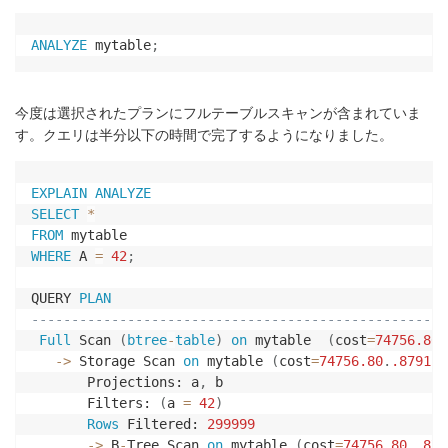
ANALYZE
 mytable
;
今度は選択されたプランにフルテーブルスキャンが含まれていま
す。クエリは半分以下の時間で完了するようになりました。
EXPLAIN
ANALYZE
SELECT
*
FROM
WHERE
 A 
=
42
;
QUERY 
PLAN
----------------------------------------------------
Full
 Scan 
(
btree
-
table
)
on
 mytable  
(
cost
=
74756.80
.
-
>
 Storage Scan 
on
 mytable 
(
cost
=
74756.80
.
.87915
.
       Projections: a
,
 b

       Filters: 
(
a 
=
42
)
Rows
 Filtered: 
299999
-
>
 B
-
Tree Scan 
on
 mytable 
(
cost
=
74756.80
.
.879