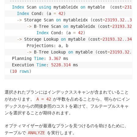
----------------------------------------------------
Index
 Scan 
using
 mytableidx 
on
 mytable  
(
cost
=
23193
Index
 Cond: 
(
a 
=
42
)
-
>
 Storage Scan 
on
 mytableidx 
(
cost
=
23193.32
.
.348
-
>
 B
-
Tree Scan 
on
 mytableidx 
(
cost
=
23193.32
.
.
Index
 Cond: 
(
a 
=
42
)
-
>
 Storage Lookup 
on
 mytable 
(
cost
=
23193.32
.
.3486
       Projections: a
,
 b

-
>
 B
-
Tree Lookup 
on
 mytable 
(
cost
=
23193.32
.
.3
 Planning 
Time
: 
3.367
 ms

 Execution 
Time
: 
5228.314
(
10
rows
)
選択されたプランにはインデックススキャンが含まれていること
がわかります。
が半数を占めることから、明らかにイン
A = 42
デックスからの間接参照のコストを避けて、フルテーブルスキャ
ンを選択することが期待されます。
オプティマイザーが最適なプランを見つけるのを助けるために、
テーブルで
を実行します。
ANALYZE