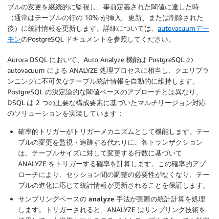
ブルの変更を継続的に監視し、事前定義された閾値に達した時
（通常はテーブルの行の 10% が挿入、更新、または削除された
後）に統計情報を更新します。詳細については、
autovacuumデー
モン
のPostgreSQL ドキュメントを参照してください。
Aurora DSQL において、Auto Analyze 機能は PostgreSQL の
autovacuum による ANALYZE 処理プロセスに相当し、クエリプラ
ンニングに不可欠なテーブル統計情報を自動的に維持します。
PostgreSQL の決定論的な閾値ベースのアプローチとは異なり、
DSQL は 2 つの主要な構成要素に基づいたマルチリージョン対応
のソリューションを実装しています：
確率的トリガー
がトリガーメカニズムとして機能します。テー
ブルの変更を監視・追跡する代わりに、各トランザクション
は、テーブルサイズに対して変更する行数に基づいて
ANALYZE をトリガーする確率を計算します。この確率的アプ
ローチにより、セッション間の調整の必要性がなくなり、テー
ブルの進化に応じて統計情報が更新されることを保証します。
サンプリングベースの analyze 手法
が実際の統計計算を処理
します。トリガーされると、ANALYZE はサンプリング技術を