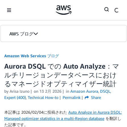
Skip to Main Content
AWS ブログ
ホーム
Amazon Web Services ブログ
Aurora DSQL での Auto Analyze：マ
カテゴリ
ルチリージョンデータベースにおけ
エディション
るマネージドオプティマイザー統計
by
Arisa Izuno
on
13 2月 2026
in
Amazon Aurora
,
DSQL
,
Expert (400)
,
Technical How-to
Permalink
Share
本記事は 2026/02/04に投稿された
Auto Analyze in Aurora DSQL:
Managed optimizer statistics in a multi-Region database
を翻訳し
た記事です。