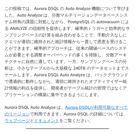
この投稿では、Aurora DSQL の Auto Analyze 機能について学びま
した。Auto Analyze は、分散マルチリージョンデータベースシス
テム特有の課題に対処しながら、PostgreSQL の autovacuum によ
る ANALYZE の信頼性を提供します。確率的トリガーと効率的なサ
ンプリングベースの計算を組み合わせることで、手動介入なしに
クエリが適切に維持された統計情報から一貫して恩恵を受けるこ
とができます。確率的アプローチは、従来の閾値ベースのシステ
ムが必要とする調整オーバーヘッドの多くを排除し、分散アーキ
テクチャに自然に適しています。一方、サンプリングベースの分
析は、小さなテーブルから大規模な 240TB のデータセットまでス
ケールします。Aurora DSQL Auto Analyze は、バックグラウンド
で透過的に動作しながら、適切に維持されたオプティマイザー統
計情報の利点を提供し、開発者がテーブル統計の管理ではなくア
プリケーションの構築に集中できるようにします。
Aurora DSQL Auto Analyze は、
Aurora DSQLが利用可能なすべて
のリージョン
で利用できます。Aurora DSQL の詳細については、
ウェブページ
と
ドキュメント
をご覧ください。