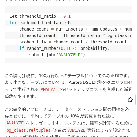
Let threshold_ratio 
=
0.1
for
 each modified table R
:
    change_count 
=
 num_inserts 
+
 num_updates 
+
 num_d
    threshold_count 
=
 threshold_ratio 
*
 pg_class
.
rel
    probability 
=
 change_count 
/
 threshold_count

if
 random_number
(
0
,
1
)
<=
 probability
:
        submit_job
(
"ANALYZE R"
)
この説明は現在、100万行以上のテーブルについてのみ正確です。
より小さなテーブルについては、Aurora DSQLの別のクエリプロセ
ッサで実行される
のセットアップコストを考慮した減衰
ANALYZE
係数があります。
この確率的アプローチは、データベースセッション間の調整を必
要とせずに、平均してテーブルの 10% が変更された後に
をトリガーします。システムは、確率を計算するために
ANALYZE
(以前の
実行によって設定され
pg_class.reltuples
ANALYZE