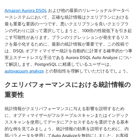
Amazon Aurora DSQL
および他の最新のリレーショナルデータベ
ースシステムにおいて、正確な統計情報はクエリプランにおける
最も重要な要因の一つです。悪いクエリプランを良いクエリプラ
ンの代わりに誤って選択してしまうと、100倍の性能低下を引き起
こす可能性があります。プランのリグレッションが発生するリス
クを最小化するために、最新の統計情報が重要です。この投稿で
は、DSQL オプティマイザー統計を自動的に計算する確率的かつ事
実上ステートレスな手法である Aurora DSQL Auto Analyze につい
て解説します。PostgreSQL に精通しているユーザーは、
autovacuum analyze
との類似性を理解していただけるでしょう。
クエリパフォーマンスにおける統計情報の
重要性
統計情報がクエリパフォーマンスに与える影響を説明するため
に、オプティマイザーがフルテーブルスキャンまたはインデック
ススキャンを使用してデータにアクセスするかを選択できる基本
的な例を見てみましょう。統計情報の効果を説明するために、内
部パラメータを使用してAuto Analyzeを無効にしました。お客様