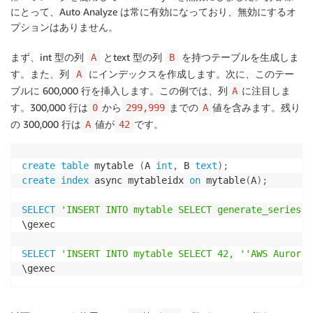
にとって、Auto Analyze は常に有効になっており、無効にするオ
プションはありません。
まず、int 型の列
とtext 型の列
を持つテーブルを生成しま
A
B
す。また、列
にインデックスを作成します。次に、このテー
A
ブルに 600,000 行を挿入します。この例では、列
に注目しま
A
す。300,000 行は
から
までの
値を含みます。残り
0
299,999
A
の 300,000 行は
値が
です。
A
42
create
table
 mytable 
(
A 
int
,
 B 
text
)
;
create
index
 async mytableidx 
on
 mytable
(
A
)
;
SELECT
'INSERT INTO mytable SELECT generate_series(3
\gexec 

SELECT
'INSERT INTO mytable SELECT 42, ''AWS Aurora 
\gexec