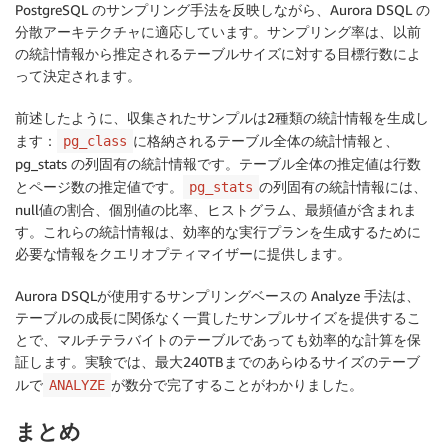
PostgreSQL のサンプリング手法を反映しながら、Aurora DSQL の
分散アーキテクチャに適応しています。サンプリング率は、以前
の統計情報から推定されるテーブルサイズに対する目標行数によ
って決定されます。
前述したように、収集されたサンプルは2種類の統計情報を生成し
ます：
に格納されるテーブル全体の統計情報と、
pg_class
pg_stats の列固有の統計情報です。テーブル全体の推定値は行数
とページ数の推定値です。
の列固有の統計情報には、
pg_stats
null値の割合、個別値の比率、ヒストグラム、最頻値が含まれま
す。これらの統計情報は、効率的な実行プランを生成するために
必要な情報をクエリオプティマイザーに提供します。
Aurora DSQLが使用するサンプリングベースの Analyze 手法は、
テーブルの成長に関係なく一貫したサンプルサイズを提供するこ
とで、マルチテラバイトのテーブルであっても効率的な計算を保
証します。実験では、最大240TBまでのあらゆるサイズのテーブ
ルで
が数分で完了することがわかりました。
ANALYZE
まとめ