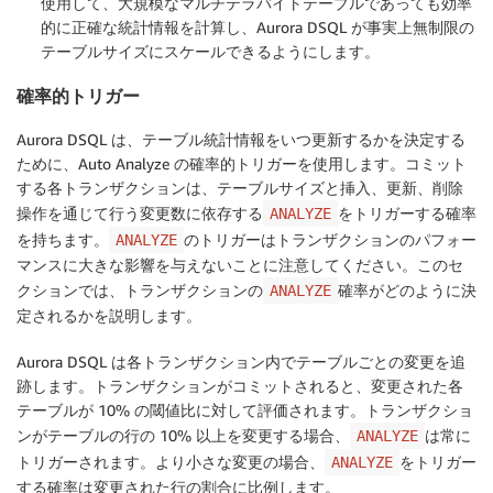
使用して、大規模なマルチテラバイトテーブルであっても効率
的に正確な統計情報を計算し、Aurora DSQL が事実上無制限の
テーブルサイズにスケールできるようにします。
確率的トリガー
Aurora DSQL は、テーブル統計情報をいつ更新するかを決定する
ために、Auto Analyze の確率的トリガーを使用します。コミット
する各トランザクションは、テーブルサイズと挿入、更新、削除
操作を通じて行う変更数に依存する
をトリガーする確率
ANALYZE
を持ちます。
のトリガーはトランザクションのパフォー
ANALYZE
マンスに大きな影響を与えないことに注意してください。このセ
クションでは、トランザクションの
確率がどのように決
ANALYZE
定されるかを説明します。
Aurora DSQL は各トランザクション内でテーブルごとの変更を追
跡します。トランザクションがコミットされると、変更された各
テーブルが 10% の閾値比に対して評価されます。トランザクショ
ンがテーブルの行の 10% 以上を変更する場合、
は常に
ANALYZE
トリガーされます。より小さな変更の場合、
をトリガー
ANALYZE
する確率は変更された行の割合に比例します。