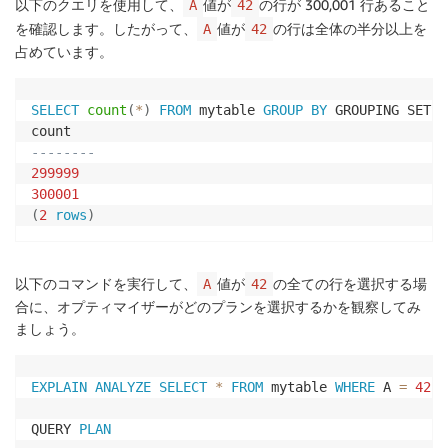
以下のクエリを使用して、
値が
の行が 300,001 行あること
A
42
を確認します。したがって、
値が
の行は全体の半分以上を
A
42
占めています。
SELECT
count
(
*
)
FROM
 mytable 
GROUP
BY
 GROUPING SETS 
--------
299999
300001
(
2
rows
)
以下のコマンドを実行して、
値が
の全ての行を選択する場
A
42
合に、オプティマイザーがどのプランを選択するかを観察してみ
ましょう。
EXPLAIN
ANALYZE
SELECT
*
FROM
 mytable 
WHERE
 A 
=
42
;
QUERY 
PLAN