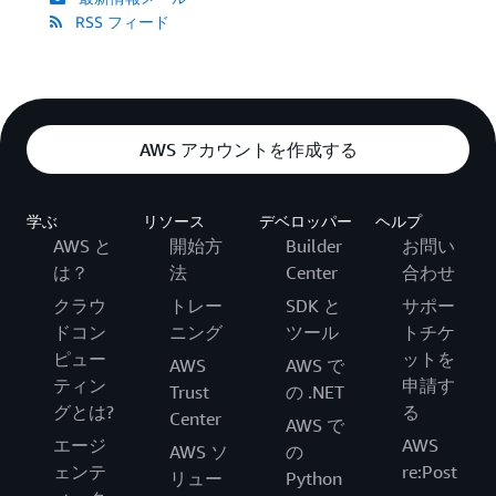
RSS フィード
AWS アカウントを作成する
学ぶ
リソース
デベロッパー
ヘルプ
AWS と
開始方
Builder
お問い
は？
法
Center
合わせ
クラウ
トレー
SDK と
サポー
ドコン
ニング
ツール
トチケ
ピュー
ットを
AWS
AWS で
ティン
申請す
Trust
の .NET
グとは?
る
Center
AWS で
エージ
AWS
AWS ソ
の
ェンテ
re:Post
リュー
Python