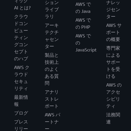
ィック
ション
ナレッ
AWS で
AI とは?
ライブ
ジセン
の Java
クラウ
ラリ
ター
AWS で
ドコン
アーキ
AWS サ
の PHP
ピュー
テクチ
ポート
AWS で
ティン
ャセン
の概要
の
グコン
ター
専門家
JavaScript
セプト
製品と
による
のハブ
技術上
サポー
AWS ク
のよく
トを受
ラウド
ある質
ける
セキュ
問
AWS の
リティ
アナリ
アクセ
最新情
ストレ
シビリ
報
ポート
ティ
ブログ
AWS パ
法務関
プレス
ートナ
連
リリー
ー