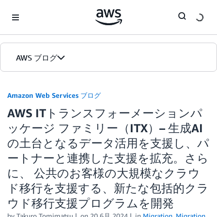
Skip to Main Content
AWS ブログ
ホーム
Amazon Web Services ブログ
AWS ITトランスフォーメーションパ
カテゴリ
ッケージ ファミリー（ITX）– 生成AI
エディション
の土台となるデータ活用を支援し、パ
ートナーと連携した支援を拡充。さら
に、 公共のお客様の大規模なクラウ
ド移行を支援する、新たな包括的クラ
ウド移行支援プログラムを開発
by
Takuro Tomimatsu
on
20 6月 2024
in
Migration
,
Migration