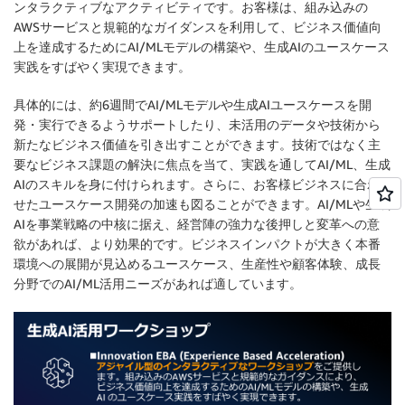
ンタラクティブなアクティビティです。お客様は、組み込みの
AWSサービスと規範的なガイダンスを利用して、ビジネス価値向
上を達成するためにAI/MLモデルの構築や、生成AIのユースケース
実践をすばやく実現できます。
具体的には、約6週間でAI/MLモデルや生成AIユースケースを開
発・実行できるようサポートしたり、未活用のデータや技術から
新たなビジネス価値を引き出すことができます。技術ではなく主
要なビジネス課題の解決に焦点を当て、実践を通してAI/ML、生成
AIのスキルを身に付けられます。さらに、お客様ビジネスに合わ
せたユースケース開発の加速も図ることができます。AI/MLや生成
AIを事業戦略の中核に据え、経営陣の強力な後押しと変革への意
欲があれば、より効果的です。ビジネスインパクトが大きく本番
環境への展開が見込めるユースケース、生産性や顧客体験、成長
分野でのAI/ML活用ニーズがあれば適しています。