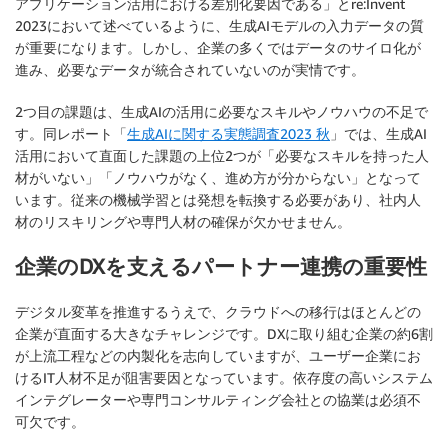
アプリケーション活用における差別化要因である」とre:Invent
2023において述べているように、生成AIモデルの入力データの質
が重要になります。しかし、企業の多くではデータのサイロ化が
進み、必要なデータが統合されていないのが実情です。
2つ目の課題は、生成AIの活用に必要なスキルやノウハウの不足で
す。同レポート「
生成AIに関する実態調査2023 秋
」では、生成AI
活用において直面した課題の上位2つが「必要なスキルを持った人
材がいない」「ノウハウがなく、進め方が分からない」となって
います。従来の機械学習とは発想を転換する必要があり、社内人
材のリスキリングや専門人材の確保が欠かせません。
企業のDXを支えるパートナー連携の重要性
デジタル変革を推進するうえで、クラウドへの移行はほとんどの
企業が直面する大きなチャレンジです。DXに取り組む企業の約6割
が上流工程などの内製化を志向していますが、ユーザー企業にお
けるIT人材不足が阻害要因となっています。依存度の高いシステム
インテグレーターや専門コンサルティング会社との協業は必須不
可欠です。