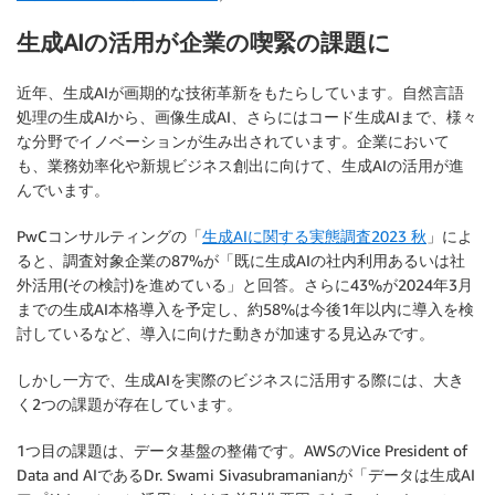
生成AIの活用が企業の喫緊の課題に
近年、生成AIが画期的な技術革新をもたらしています。自然言語
処理の生成AIから、画像生成AI、さらにはコード生成AIまで、様々
な分野でイノベーションが生み出されています。企業において
も、業務効率化や新規ビジネス創出に向けて、生成AIの活用が進
んでいます。
PwCコンサルティングの「
生成AIに関する実態調査2023 秋
」によ
ると、調査対象企業の87%が「既に生成AIの社内利用あるいは社
外活用(その検討)を進めている」と回答。さらに43%が2024年3月
までの生成AI本格導入を予定し、約58%は今後1年以内に導入を検
討しているなど、導入に向けた動きが加速する見込みです。
しかし一方で、生成AIを実際のビジネスに活用する際には、大き
く2つの課題が存在しています。
1つ目の課題は、データ基盤の整備です。AWSのVice President of
Data and AIであるDr. Swami Sivasubramanianが「データは生成AI