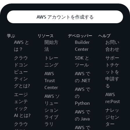
AWS アカウントを作成する
学ぶ
リソース
デベロッパー
ヘルプ
AWS と
開始方
Builder
お問い
は？
法
Center
合わせ
クラウ
トレー
SDK と
サポー
ドコン
ニング
ツール
トチケ
ピュー
ットを
AWS
AWS で
ティン
申請す
Trust
の .NET
グとは?
る
Center
AWS で
エージ
AWS
AWS ソ
の
ェンテ
re:Post
リュー
Python
ィック
ション
ナレッ
AWS で
AI とは?
ライブ
ジセン
の Java
クラウ
ラリ
ター
AWS で