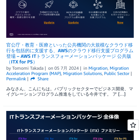
官公庁・教育・医療といった公共機関の大規模なクラウド移
行を包括的に支援する、AWSのクラウド移行支援プログラム
登場 – AWS ITトランスフォーメーションパッケージ 公共版
（ITX for PS）
by
Tomomi Takada
on
05 7月 2024
in
Migration
,
Migration
Acceleration Program (MAP)
,
Migration Solutions
,
Public Sector
Permalink
Share
みなさん、こんにちは。パブリックセクターでビジネス開発、マ
イグレーションプログラム推進をしている今井です。 ア […]