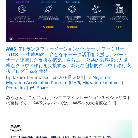
AWS ITトランスフォーメーションパッケージ ファミリー
（ITX）– 生成AIの土台となるデータ活用を支援し、パート
ナーと連携した支援を拡充。さらに、 公共のお客様の大規
模なクラウド移行を支援する、新たな包括的クラウド移行支
援プログラムを開発
by
Takuro Tomimatsu
on
20 6月 2024
in
Migration
,
Migration Acceleration Program (MAP)
,
Migration Solutions
Permalink
Share
みなさん、こんにちは。シニアマイグレーションスペシャリスト
の富松です。 AWSジャパンでは、AWSへの大規模な […]