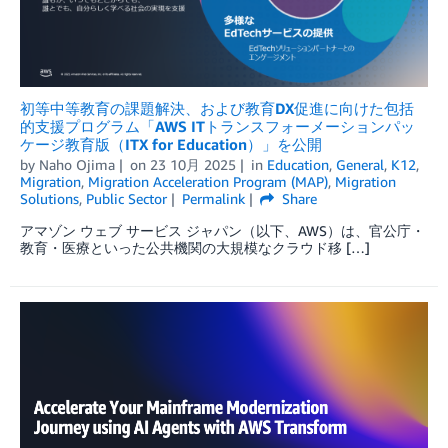
初等中等教育の課題解決、および教育DX促進に向けた包括
的支援プログラム「AWS ITトランスフォーメーションパッ
ケージ教育版（ITX for Education）」を公開
by
Naho Ojima
on
23 10月 2025
in
Education
,
General
,
K12
,
Migration
,
Migration Acceleration Program (MAP)
,
Migration
Solutions
,
Public Sector
Permalink
Share
アマゾン ウェブ サービス ジャパン（以下、AWS）は、官公庁・
教育・医療といった公共機関の大規模なクラウド移 […]