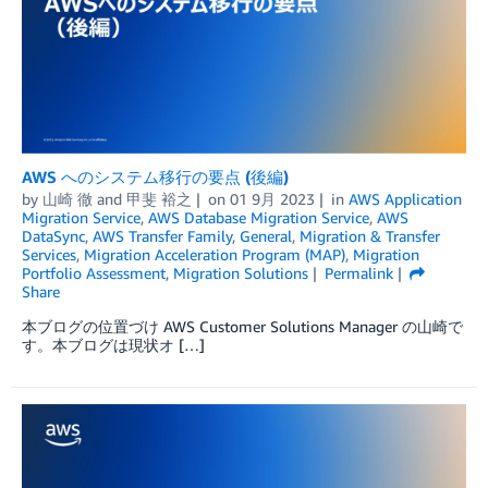
AWS へのシステム移行の要点 (後編)
by
山崎 徹
and
甲斐 裕之
on
01 9月 2023
in
AWS Application
Migration Service
,
AWS Database Migration Service
,
AWS
DataSync
,
AWS Transfer Family
,
General
,
Migration & Transfer
Services
,
Migration Acceleration Program (MAP)
,
Migration
Portfolio Assessment
,
Migration Solutions
Permalink
Share
本ブログの位置づけ AWS Customer Solutions Manager の山崎で
す。本ブログは現状オ […]