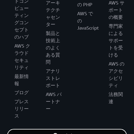
ドコン
アーキ
AWS サ
の PHP
ピュー
テクチ
ポート
AWS で
ティン
ャセン
の概要
の
グコン
ター
専門家
JavaScript
セプト
製品と
による
のハブ
技術上
サポー
AWS ク
のよく
トを受
ラウド
ある質
ける
セキュ
問
AWS の
リティ
アナリ
アクセ
最新情
ストレ
シビリ
報
ポート
ティ
ブログ
AWS パ
法務関
プレス
ートナ
連
リリー
ー
ス