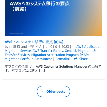
AWS へのシステム移行の要点 (前編)
by
山崎 徹
and
甲斐 裕之
on
01 9月 2023
in
AWS Application
Migration Service
,
AWS Transfer Family
,
General
,
Migration &
Transfer Services
,
Migration Acceleration Program (MAP)
,
Migration Portfolio Assessment
Permalink
Share
本ブログの位置づけ AWS Customer Solutions Manager の山崎で
す。本ブログは現状オ […]
← Older posts