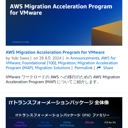
AWS Migration Acceleration Program for VMware
by
Yuki Sawa
on
28 8月 2024
in
Announcements
,
AWS for
VMware
,
Foundational (100)
,
Migration
,
Migration Acceleration
Program (MAP)
,
Migration Solutions
Permalink
Share
VMware ワークロードの AWS への移行のための AWS Migration
Acceleration Program (MAP) についてご紹介します。