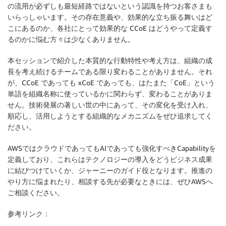
の流用が必ずしも最短経路ではないという認識を持つお客さまも
いらっしゃいます。その存在意義や、効果的な立ち振る舞いはど
こにあるのか、各社にとって効果的な CCoE はどうやって定義す
るのかに悩む方々は少なくありません。
本セッションで紹介した本質的な行動特性や考え方は、組織の成
長を考え続けるチームである限り変わることがありません。それ
が、CCoE であっても xCoE であっても、はたまた「CoE」という
単語を組織名称に使っているかに関わらず、変わることがありま
せん。技術発展の著しい世の中にあって、その変化を受け入れ、
順応し、活用しようとする組織的なメカニズムをぜひ追求してく
ださい。
AWSではクラウドであってもAIであっても強化すべきCapabilityを
定義しており、これらはテクノロジーの導入をどうビジネス成果
に結びつけていくか、ジャーニーのガイド役となります。推進の
やり方に悩まれたり、相談する先が必要なときには、ぜひAWSへ
ご相談ください。
参考リンク：