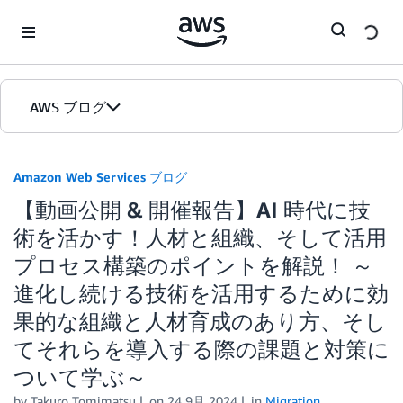
Skip to Main Content
AWS ブログ
ホーム
Amazon Web Services ブログ
【動画公開 & 開催報告】AI 時代に技
カテゴリ
術を活かす！人材と組織、そして活用
エディション
プロセス構築のポイントを解説！ ～
進化し続ける技術を活用するために効
果的な組織と人材育成のあり方、そし
てそれらを導入する際の課題と対策に
ついて学ぶ～
by
Takuro Tomimatsu
on
24 9月 2024
in
Migration