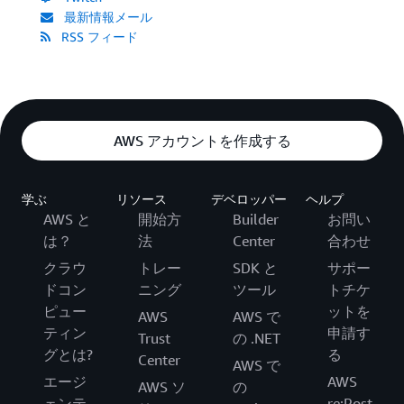
最新情報メール
RSS フィード
AWS アカウントを作成する
学ぶ
リソース
デベロッパー
ヘルプ
AWS と
開始方
Builder
お問い
は？
法
Center
合わせ
クラウ
トレー
SDK と
サポー
ドコン
ニング
ツール
トチケ
ピュー
ットを
AWS
AWS で
ティン
申請す
Trust
の .NET
グとは?
る
Center
AWS で
エージ
AWS
AWS ソ
の
ェンテ
re:Post