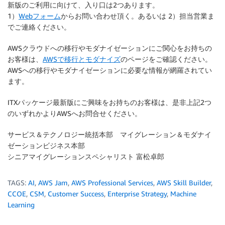
新版のご利用に向けて、入り口は2つあります。
1）
Webフォーム
からお問い合わせ頂く。あるいは 2）担当営業ま
でご連絡ください。
AWSクラウドへの移行やモダナイゼーションにご関心をお持ちの
お客様は、
AWSで移行とモダナイズ
のページをご確認ください。
AWSへの移行やモダナイゼーションに必要な情報が網羅されてい
ます。
ITXパッケージ最新版にご興味をお持ちのお客様は、是非上記2つ
のいずれかよりAWSへお問合せください。
サービス＆テクノロジー統括本部 マイグレーション＆モダナイ
ゼーションビジネス本部
シニアマイグレーションスペシャリスト 富松卓郎
TAGS:
AI
,
AWS Jam
,
AWS Professional Services
,
AWS Skill Builder
,
CCOE
,
CSM
,
Customer Success
,
Enterprise Strategy
,
Machine
Learning