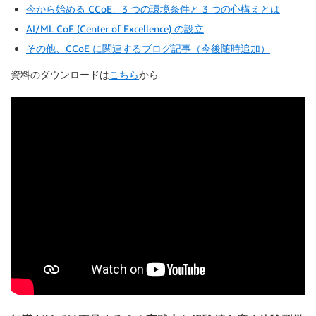
今から始める CCoE、3 つの環境条件と 3 つの心構えとは
AI/ML CoE (Center of Excellence) の設立
その他、CCoE に関連するブログ記事（今後随時追加）
資料のダウンロードは
こちら
から