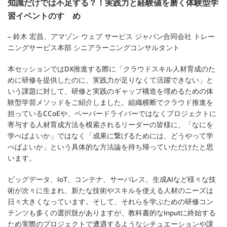
知識だけでは不足する？！実践力と経験値を磨く体験型学
習イベントのすゝめ
– 鈴木 宏昌、アマゾン ウェブ サービス ジャパン合同会社 トレー
ニングサービス本部 シニアラーニングコンサルタント
本セッションではDX推進する際に「クラウドスキル人材育成のた
めに研修を提供したのに、実践力が足りなくて活躍できない」と
いう課題に対して、研修と実践のギャップ構造を埋めるための体
験型学習メソッドをご紹介しました。組織横断でクラウド推進を
担っているCCoEや、ペーパードライバーではなくプロジェクトに
寄与する人材育成方法を模索されるリーダーの皆様に、「なにを
学べばよいか」ではなく「成果に繋げるためには、どうやって学
べばよいか」という具体的な方法論を持ち帰っていただけたと思
います。
ビッグデータ、IoT、コンテナ、サーバレス、生成AIなど様々な技
術が次々に生まれ、新たな技術やスキルを使える人材のニーズは
日々大きくなっています。そして、それらを学ぶための研修コン
テンツも多くの選択肢がありますが、教科書的なInputに終始する
ため実際のプロジェクトで遭遇するようなシチュエーションや課