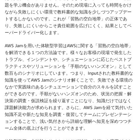
題を学ぶ機会がありません。そのため現場に入っても時間をかけ
ながら失敗しにくい環境で教科書的な知識を少しづつアップデー
トするしかないのです。これが「習熟の空白地帯」の正体であ
り、失敗しにくいからこそ責任範囲を広げにくく、結果としてペ
ーパードライバー化します。
AWS Jamを用いた体験型学習はAWSに関する「習熟の空白地帯」
を解消できる１つの方法論です。様々なお客様の現場で発生した
トラブル、インシデントや、シチュエーションに応じたベストプ
ラクティスやソリューションを「手順のないハンズオン」として
数百ものシナリオにしています。つまり、Inputされた教科書的な
知識を使ってAWS Jamのシナリオ解くことで、失敗できる環境の
なかで実践味のあるシチュエーションで自分のスキルを試すこと
ができるのです。手順がないハンズオンのため、状況の把握・解
決策の調査・仮説検証を繰り返すことになり、知識だけではなく
課題解決能力が求められます。さらに、AWS Jamを経て気付いた
知識不足や新たな知見を調査・復習してチームにプレゼンテーシ
ョンすることで、浅い気付きから詳細な理解へ知見を深めつつチ
ーム全体の底上げを行うことができます。