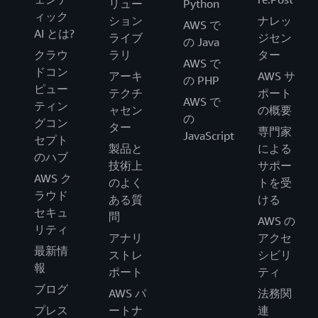
リュー
Python
ィック
ション
ナレッ
AWS で
AI とは?
ライブ
ジセン
の Java
クラウ
ラリ
ター
AWS で
ドコン
アーキ
AWS サ
の PHP
ピュー
テクチ
ポート
AWS で
ティン
ャセン
の概要
の
グコン
ター
専門家
JavaScript
セプト
製品と
による
のハブ
技術上
サポー
AWS ク
のよく
トを受
ラウド
ある質
ける
セキュ
問
AWS の
リティ
アナリ
アクセ
最新情
ストレ
シビリ
報
ポート
ティ
ブログ
AWS パ
法務関
プレス
ートナ
連