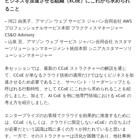
ビジネスを加速させる組織（xCoE）にこれから求められ
ること
– 河口 由美子、アマゾン ウェブ サービス ジャパン合同会社 AWS
プロフェッショナルサービス本部 プラクティスマネージャー
CS&O Advisory
– 山泉 亘、アマゾン ウェブ サービス ジャパン合同会社 カスタマ
ーソリューションマネージメント統括本部 シニアカスタマーソリ
ューションマネージャー
本セッションでは、最新の CCoE ストラクチャーの解説を通じ
て、CCoE が単なるクラウド技術の適用だけではなくビジネスを加
速させるため必要であること、サーバント・リーダーシップとも
呼ばれる行動特性、そして CCoE にこれから求められることを紹
介しました。加えて、AI CoE を例に他専門領域における xCoE の
考え方を紹介しました。
エンタープライズのお客様でクラウドを効果的に推進するために
は、CCoE（もしくは、クラウドに限定しない xCoE）の立ち上げ
が必要だという認識は既に多くの方々が持たれていると思いま
す。一方で、そのストラクチャーは汎化が困難であり、他社事例