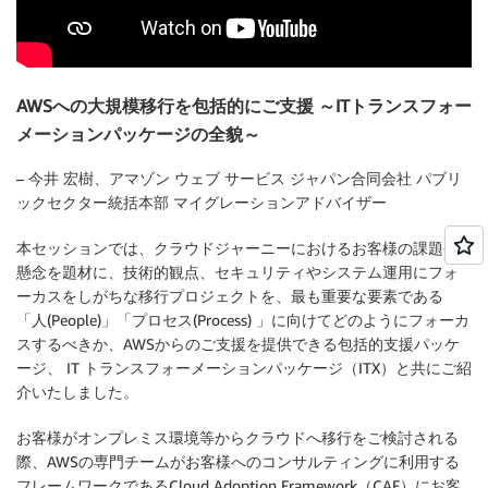
AWSへの大規模移行を包括的にご支援 ～ITトランスフォー
メーションパッケージの全貌～
– 今井 宏樹、アマゾン ウェブ サービス ジャパン合同会社 パブリ
ックセクター統括本部 マイグレーションアドバイザー
本セッションでは、クラウドジャーニーにおけるお客様の課題や
懸念を題材に、技術的観点、セキュリティやシステム運用にフォ
ーカスをしがちな移行プロジェクトを、最も重要な要素である
「人(People)」「プロセス(Process) 」に向けてどのようにフォーカ
スするべきか、AWSからのご支援を提供できる包括的支援パッケ
ージ、 IT トランスフォーメーションパッケージ（ITX）と共にご紹
介いたしました。
お客様がオンプレミス環境等からクラウドへ移行をご検討される
際、AWSの専門チームがお客様へのコンサルティングに利用する
フレームワークであるCloud Adoption Framework（CAF）にお客