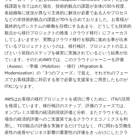
様課題を当てはめた場合、技術的観点の課題が全体の30％程度、
各組織毎に状況が異なり主体的に解決が必要である人やプロセス
などの非技術的観点の課題が70％を占めておりました。お客様が
最終的なITシステムの稼働を目標にするあまり、どうしても技術的
観点から移行プロジェクトの推進（クラウド移行）にフォーカス
してしまいますが、実際はクラウド移行を順調に進める事が出来
ているプロジェクトというのは、移行検討、プロジェクトの立上
げという前段のステップを確実に実施されているという結果が出
ています。そのためAWSでは、このクラウドジャーニーを評価
（Assess）・準備（Mobilize）・移行（Migration &
Modernization）の「3つのフェーズ」で捉え、それぞれのフェー
ズでお客様課題に対応する形で必要な支援策をご用意したものが
ITXになります。
AWSはお客様の移行プロジェクトを成功に導くために、ITXの活用
を推奨しています。移行検討のステップ、評価のフェーズでは、
オンプレミス環境の経済的現状評価と分析、またクラウド化した
場合の経済的評価へのご支援策であるクラウドエコノミクスを利
用し、TCO観点の評価を実施するだけではなく、ITに関わる労働生
産性の改善やビジネス影響の重要性の評価をきっかけにしたクラ