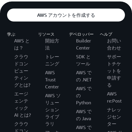
AWS アカウントを作成する
学ぶ
リソース
デベロッパー
ヘルプ
AWS と
開始方
Builder
お問い
は？
法
Center
合わせ
クラウ
トレー
SDK と
サポー
ドコン
ニング
ツール
トチケ
ピュー
ットを
AWS
AWS で
ティン
申請す
Trust
の .NET
グとは?
る
Center
AWS で
エージ
AWS
AWS ソ
の
ェンテ
re:Post
リュー
Python
ィック
ション
ナレッ
AWS で
AI とは?
ライブ
ジセン
の Java
クラウ
ラリ
ター
AWS で
ドコン