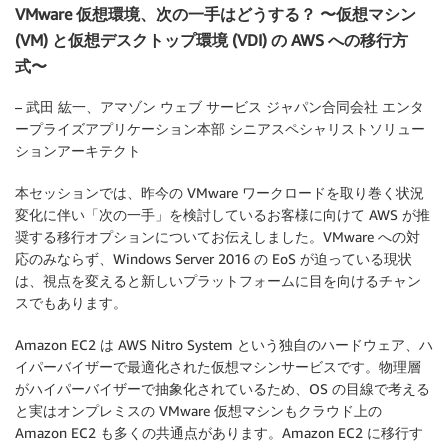
VMware 仮想環境、次の一手はどうする？ 〜仮想マシン
(VM) と仮想デスクトップ環境 (VDI) の AWS への移行方
式〜
– 武田 紘一、アマゾン ウェブ サービス ジャパン合同会社 エンタ
ープライズアプリケーション本部 シニアスペシャリストソリュー
ションアーキテクト
本セッションでは、昨今の VMware ワークロードを取り巻く状況
変化に伴い「次の一手」を検討しているお客様に向けて AWS が推
奨する移行オプションについてお伝えしました。VMware への対
応のみならず、Windows Server 2016 の EoS が迫っている現状
は、視点を変えると新しいプラットフォームに目を向けるチャン
スでもあります。
Amazon EC2 は AWS Nitro System という独自のハードウェア、ハ
イパーバイザーで最適化された仮想マシンサービスです。物理層
がハイパーバイザーで抽象化されているため、OS の目線で考える
と実はオンプレミスの VMware 仮想マシンもクラウド上の
Amazon EC2 も多くの共通点があります。Amazon EC2 に移行す