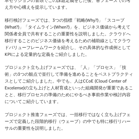
本セッションの冒頭でこの課題定義をした後、各フェーズでの考
え方や心構えを提示しています。
移行検討フェーズでは、3つの指標「戦略(Why?)」「スコープ
(What?)」「タイムライン(When?)」を、ビジネス価値から考えて
関係者全員で共有することの重要性を説明しました。クラウドへ
移行することのビジネス価値を考えるための補助線としてクラウ
ドバリューフレームワークを紹介し、その具体的な作成例として
KPIによる定量的な定義をご紹介しました。
プロジェクト立ち上げフェーズでは、「人」「プロセス」「技
術」の3つの観点で並行して準備を進めることをベストプラクティ
スとしてご紹介しました。中でも、人はCCoE (Cloud Center of
Excelense)の立ち上げと人材育成といった組織開発が重要であるこ
とと、移行プロセスの準備のためにやるべき事前作業や検討内容
についてご紹介しています。
プロジェクト推進フェーズでは、一括移行ではなく立ち上げフェ
ーズで定義した段階的移行（ウェーブ）の中でも特に移行リハー
サルの重要性を説明しました。