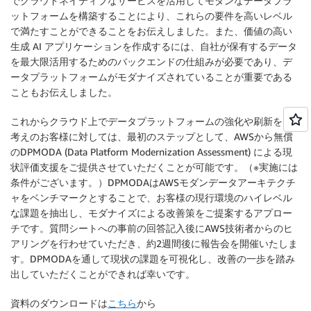
でクラウドネイティブなサービスを活用してモダンなデータプラ
ットフォームを構築することにより、これらの要件を高いレベル
で満たすことができることをお伝えしました。また、価値の高い
生成 AI アプリケーションを作成するには、自社が保有するデータ
を最大限活用するためのバックエンドの仕組みが必要であり、デ
ータプラットフォームがモダナイズされていることが重要である
こともお伝えしました。
これからクラウド上でデータプラットフォームの強化や刷新をお
考えのお客様に対しては、最初のステップとして、AWSから無償
のDPMODA (Data Platform Modernization Assessment) による現
状評価支援をご提供させていただくことが可能です。（※実施には
条件がございます。）DPMODAはAWSモダンデータアーキテクチ
ャをベンチマークとすることで、お客様の現行環境のハイレベル
な課題を抽出し、モダナイズによる改善策をご提案するアプロー
チです。質問シートへの事前の回答記入後にAWS技術者からのヒ
アリングを行わせていただき、約2週間後に報告会を開催いたしま
す。DPMODAを通して現状の課題を可視化し、改善の一歩を踏み
出していただくことができれば幸いです。
資料のダウンロードは
こちら
から