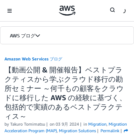
Skip to Main Content
AWS ブログ
ホーム
Amazon Web Services ブログ
【動画公開 & 開催報告】ベストプラ
カテゴリ
クティスから学ぶクラウド移行の勘
エディション
所セミナー ～何千もの顧客をクラウ
ドに移行した AWS の経験に基づく、
包括的で実績のあるベストプラクテ
ィス～
by
Takuro Tomimatsu
on
03 9月 2024
in
Migration
,
Migration
Acceleration Program (MAP)
,
Migration Solutions
Permalink