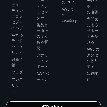
アーキ
AWS サ
の PHP
ピュー
テクチ
ポート
AWS で
ティン
ャセン
の概要
の
グコン
ター
専門家
JavaScript
セプト
製品と
による
のハブ
技術上
サポー
AWS ク
のよく
トを受
ラウド
ある質
ける
セキュ
問
AWS の
リティ
アナリ
アクセ
最新情
ストレ
シビリ
報
ポート
ティ
ブログ
AWS パ
法務関
プレス
ートナ
連
リリー
ー
ス
English