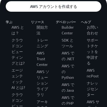
AWS アカウントを作成する
学ぶ
リソース
デベロッパー
ヘルプ
AWS と
開始方
Builder
お問い
は？
法
Center
合わせ
クラウ
トレー
SDK と
サポー
ドコン
ニング
ツール
トチケ
ピュー
ットを
AWS
AWS で
ティン
申請す
Trust
の .NET
グとは?
る
Center
AWS で
エージ
AWS
AWS ソ
の
ェンテ
re:Post
リュー
Python
ィック
ション
ナレッ
AWS で
AI とは?
ライブ
ジセン
の Java
クラウ
ラリ
ター
AWS で
ドコン
アーキ
AWS サ
の PHP
ピュー