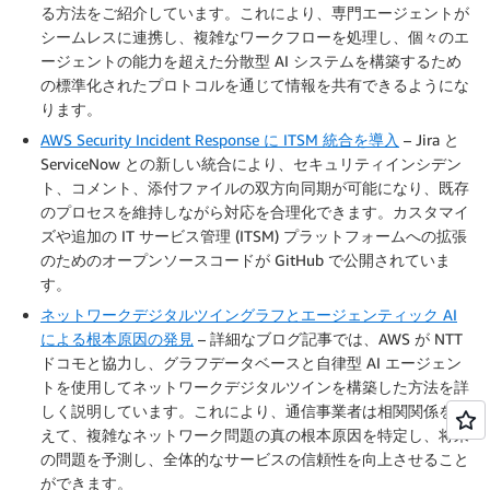
る方法をご紹介しています。これにより、専門エージェントが
シームレスに連携し、複雑なワークフローを処理し、個々のエ
ージェントの能力を超えた分散型 AI システムを構築するため
の標準化されたプロトコルを通じて情報を共有できるようにな
ります。
AWS Security Incident Response に ITSM 統合を導入
– Jira と
ServiceNow との新しい統合により、セキュリティインシデン
ト、コメント、添付ファイルの双方向同期が可能になり、既存
のプロセスを維持しながら対応を合理化できます。カスタマイ
ズや追加の IT サービス管理 (ITSM) プラットフォームへの拡張
のためのオープンソースコードが GitHub で公開されていま
す。
ネットワークデジタルツイングラフとエージェンティック AI
による根本原因の発見
– 詳細なブログ記事では、AWS が NTT
ドコモと協力し、グラフデータベースと自律型 AI エージェン
トを使用してネットワークデジタルツインを構築した方法を詳
しく説明しています。これにより、通信事業者は相関関係を超
えて、複雑なネットワーク問題の真の根本原因を特定し、将来
の問題を予測し、全体的なサービスの信頼性を向上させること
ができます。