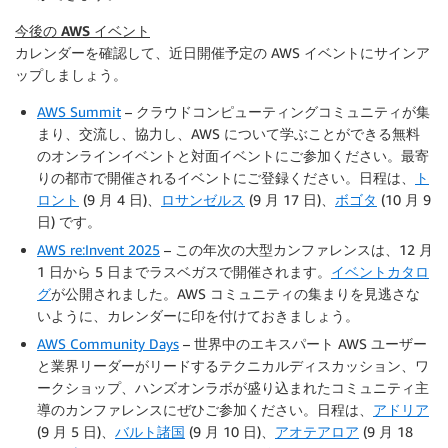
今後の AWS イベント
カレンダーを確認して、近日開催予定の AWS イベントにサインア
ップしましょう。
AWS Summit
– クラウドコンピューティングコミュニティが集
まり、交流し、協力し、AWS について学ぶことができる無料
のオンラインイベントと対面イベントにご参加ください。最寄
りの都市で開催されるイベントにご登録ください。日程は、
ト
ロント
(9 月 4 日)、
ロサンゼルス
(9 月 17 日)、
ボゴタ
(10 月 9
日) です。
AWS re:Invent 2025
– この年次の大型カンファレンスは、12 月
1 日から 5 日までラスベガスで開催されます。
イベントカタロ
グ
が公開されました。AWS コミュニティの集まりを見逃さな
いように、カレンダーに印を付けておきましょう。
AWS Community Days
– 世界中のエキスパート AWS ユーザー
と業界リーダーがリードするテクニカルディスカッション、ワ
ークショップ、ハンズオンラボが盛り込まれたコミュニティ主
導のカンファレンスにぜひご参加ください。日程は、
アドリア
(9 月 5 日)、
バルト諸国
(9 月 10 日)、
アオテアロア
(9 月 18