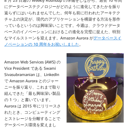
8 月 25 日週の Weekly Roundup の準備をしながら、過去 10 年間
にデータベーステクノロジーがどのように進化してきたかを振り
返らずにはいられませんでした。何年も前に行われたアーキテク
チャ上の決定が、現代のアプリケーションを構築する方法を形作
っているというのは興味深いことです。今週は、クラウドデータ
ベースのイノベーションにおけるこの進化を完璧に捉えた、特別
なマイルストーンを迎えます。Amazon Aurora が
データベースイ
ノベーションの 10 周年をお祝いしました
。
Amazon Web Services (AWS) の
Vice President である Swami
Sivasubramanian は、LinkedIn
で Amazon Aurora とのジャー
ニーを振り返り、これまで取り
組んできた「最も興味深い製品
の 1 つ」と書いています。
Aurora は 2015 年にリリースさ
れたとき、コンピューティング
とストレージを分離することで
データベース環境を変えまし