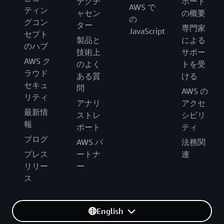
テクチ
ポート
AWS で
ティン
ャセン
の概要
の
グコン
ター
専門家
JavaScript
セプト
製品と
による
のハブ
技術上
サポー
AWS ク
のよく
トを受
ラウド
ある質
ける
セキュ
問
AWS の
リティ
アナリ
アクセ
最新情
ストレ
シビリ
報
ポート
ティ
ブログ
AWS パ
法務関
プレス
ートナ
連
リリー
ー
ス
English