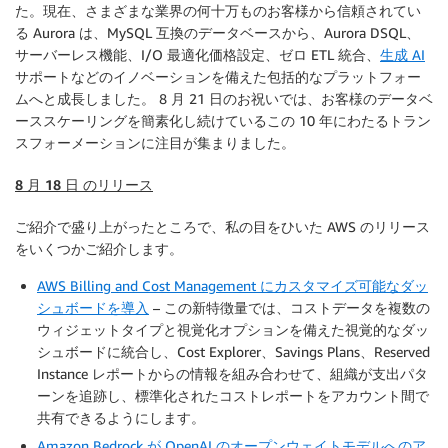
た。現在、さまざまな業界の何十万ものお客様から信頼されてい
る Aurora は、MySQL 互換のデータベースから、Aurora DSQL、
サーバーレス機能、I/O 最適化価格設定、ゼロ ETL 統合、
生成 AI
サポートなどのイノベーションを備えた包括的なプラットフォー
ムへと成長しました。 8 月 21 日のお祝いでは、お客様のデータベ
ーススケーリングを簡素化し続けているこの 10 年にわたるトラン
スフォーメーションに注目が集まりました。
8 月 18 日 のリリース
ご紹介で盛り上がったところで、私の目をひいた AWS のリリース
をいくつかご紹介します。
AWS Billing and Cost Management にカスタマイズ可能なダッ
シュボードを導入
– この新特徴量では、コストデータを複数の
ウィジェットタイプと視覚化オプションを備えた視覚的なダッ
シュボードに統合し、Cost Explorer、Savings Plans、Reserved
Instance レポートからの情報を組み合わせて、組織が支出パタ
ーンを追跡し、標準化されたコストレポートをアカウント間で
共有できるようにします。
Amazon Bedrock が OpenAI のオープンウェイトモデルへのア