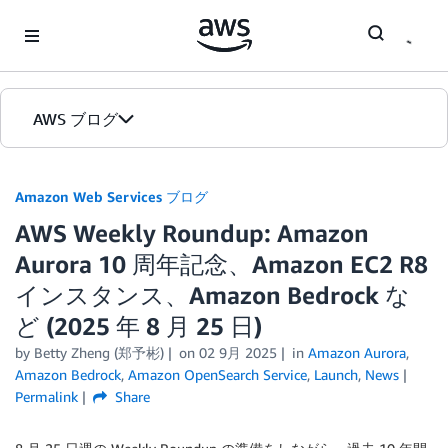
Skip to Main Content
AWS ブログ
ホーム
Amazon Web Services ブログ
AWS Weekly Roundup: Amazon
カテゴリ
Aurora 10 周年記念、Amazon EC2 R8
エディション
インスタンス、Amazon Bedrock な
ど (2025 年 8 月 25 日)
by
Betty Zheng (郑予彬)
on
02 9月 2025
in
Amazon Aurora
,
Amazon Bedrock
,
Amazon OpenSearch Service
,
Launch
,
News
Permalink
Share