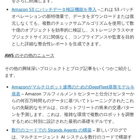
をさらに削減します。
Amazon S3 にバッチデータ検証機能を導入
–これは S3 バッチ
オペレーションの新特徴量で、データをダウンロードまたは復
元しなくても、複数のチェックサムアルゴリズムを使用して数
十億のオブジェクトを効率的に検証し、ストレージクラスやオ
ブジェクトサイズに関係なく、コンプライアンスや監査を目的
とした詳細な整合性レポートを生成できます。
AWS のその他のニュース
その他の興味深いプロジェクトとブログ記事をいくつかご紹介し
ます。
Amazonがマルチロボット連携のためのDeepFleet基盤モデルを
発表
– Amazon フルフィルメントセンターと仕分けセンターか
らの何百万時間ものデータに基づいてトレーニングされたこれ
らの先駆的なモデルは、ロボットフリートの将来の交通パター
ンを予測します。これは、複雑な環境で複数のロボットを調整
するために特別に設計された最初の基礎モデルです。
数行のコードでの Strands Agents の構築
– 新しいブログで
は、マルチエージェント AI システムを数行のコードで構築す