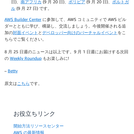
日)、
南アフリカ
(9 月 20 日)、
ボリビア
(9 月 20 日)、
ポルトガ
ル
(9 月 27 日) です。
AWS Builder Center
に参加して、AWS コミュニティで AWS ビル
ダーとともに学び、構築し、交流しましょう。今後開催される追
加の
対面イベント
と
デベロッパー向けのバーチャルイベント
をこ
ちらでご覧ください。
8 月 25 日週のニュースは以上です。9 月 1 日週にお届けする次回
の
Weekly Roundup
もお楽しみに!
–
Betty
原文は
こちら
です。
お役立ちリンク
開始方法リソースセンター
AWS の最新情報