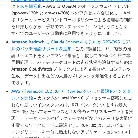
クセスを簡素化
– AWS は OpenAI のオープンウェイトモデル
(gpt-oss-120b と gpt-oss-20b) へのアクセスを合理化し、IAM
ポリシーとサービスコントロールポリシーによる管理者の制御
を維持しながら、手動でアクティベーションを行うことなく、
すべてのユーザーが自動的に利用できるようにしました。
Amazon Bedrock に Claude Sonnet 4 モデルと GPT-OSS モデ
ルのバッチ推論サポートを追加
–この特徴量により、複数の推
論リクエストをオンデマンド推論と比較して 50% 低価格で非
同期処理し、バッチワークロードの進行状況を追跡するために
Amazon CloudWatch メトリクスによる文書分析、コンテンツ
生成、データ抽出などの大量の AI タスクを最適化することが
できます。
AWS が Amazon EC2 R8i と R8i-Flex のメモリ最適化インスタ
ンスを開始
– カスタムの Intel Xeon 6 プロセッサを搭載したこ
れらの新しいインスタンスは、R7i インスタンスよりも最大
20% 優れたパフォーマンスと 2.5 倍のメモリスループットを実
現し、データベースやビッグデータ分析などのメモリを大量に
消費するワークロードに最適です。R8i-Flex は、コンピューテ
ィングリソースを十分に活用しないアプリケーションのコスト