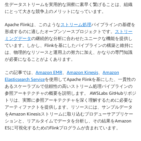
生データストリームを実用的な洞察に素早く繋げることは、組織
にとって大きな競争上のメリットになっています。
Apache Flinkは、このような
ストリーム処理
パイプラインの基礎を
形成するのに適したオープンソースプロジェクトです。
ストリー
ミングデータ
の継続的な分析に合わせたユニークな機能を提供し
ています。しかし、Flinkを基にしたパイプラインの構築と維持に
は、物理​​的なリソースと運用上の努力に加え、かなりの専門知識
が必要になることがよくあります。
この記事では、
Amazon EMR
、
Amazon Kinesis
、
Amazon
Elasticsearch Service
を使用してApache Flinkを基にした、一貫性の
あるスケーラブルで信頼性の高いストリーム処理パイプラインの
参照アーキテクチャの概要を説明します。 AWSLabs GitHubリポジ
トリは、実際に参照アーキテクチャを深く理解するために必要な
アーティファクトを提供します。リソースには、サンプルデータ
をAmazon Kinesisストリームに取り込むプロデューサアプリケー
ションと、リアルタイムでデータを分析し、その結果をAmazon
ESに可視化するためのFlinkプログラムが含まれています。