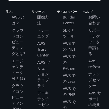
学ぶ
リソース
デベロッパー
ヘルプ
AWS と
開始方
Builder
お問い
は？
法
Center
合わせ
クラウ
トレー
SDK と
サポー
ドコン
ニング
ツール
トチケ
ピュー
ットを
AWS
AWS で
ティン
申請す
Trust
の .NET
グとは?
る
Center
AWS で
エージ
AWS
AWS ソ
の
ェンテ
re:Post
リュー
Python
ィック
ション
ナレッ
AWS で
AI とは?
ライブ
ジセン
の Java
クラウ
ラリ
ター
AWS で
ドコン
アーキ
AWS サ
の PHP
ピュー
テクチ
ポート
AWS で
ティン
ャセン
の概要
の