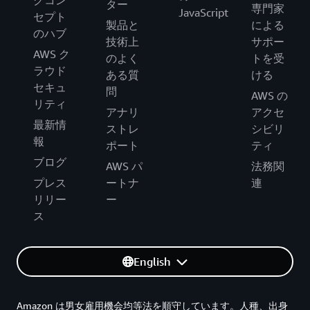
グコン
ター
専門家
JavaScript
セプト
製品と
による
のハブ
技術上
サポー
AWS ク
のよく
トを受
ラウド
ある質
ける
セキュ
問
AWS の
リティ
アナリ
アクセ
最新情
ストレ
シビリ
報
ポート
ティ
ブログ
AWS パ
法務関
プレス
ートナ
連
リリー
ー
ス
English
Amazon は男女雇用機会均等法を順守しています。人種、出身