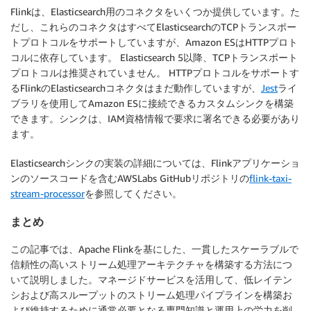
Flinkは、Elasticsearch用のコネクタをいくつか提供しています。た
だし、これらのコネクタはすべてElasticsearchのTCPトランスポー
トプロトコルをサポートしていますが、Amazon ESはHTTPプロト
コルに依存しています。 Elasticsearch 5以降、TCPトランスポート
プロトコルは推奨されていません。 HTTPプロトコルをサポートす
るFlinkのElasticsearchコネクタはまだ動作していますが、
Jest
ライ
ブラリを使用してAmazon ESに接続できるカスタムシンクを構築
できます。シンクは、IAM資格情報で要求に署名できる必要があり
ます。
Elasticsearchシンクの実装の詳細については、Flinkアプリケーショ
ンのソースコードを含むAWSLabs GitHubリポジトリの
flink-taxi-
stream-processor
を参照してください。
まとめ
この記事では、Apache Flinkを基にした、一貫したスケーラブルで
信頼性の高いストリーム処理アーキテクチャを構築する方法につ
いて説明しました。マネージドサービスを活用して、低レイテン
シおよび高スループットのストリーム処理パイプラインを構築お
よび維持するために通常必要となる専門知識と運用上の労力を削