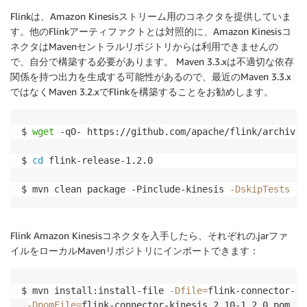
Flinkは、Amazon Kinesisストリーム用のコネクタを提供していま
す。他のFlinkアーティファクトとは対照的に、Amazon Kinesisコ
ネクタはMavenセントラルリポジトリからは利用できませんの
で、自分で構築する必要があります。 Maven 3.3.xは不適切な依存
関係を持つ出力を生成する可能性があるので、最近のMaven 3.3.x
ではなくMaven 3.2.xでFlinkを構築することをお勧めします。
$ 
wget
 -qO- https://github.com/apache/flink/archive/
$ 
cd
 flink-release-1.2.0

$ mvn clean package -Pinclude-kinesis 
-DskipTests
 -D
Flink Amazon Kinesisコネクタを入手したら、それぞれの.jarファ
イルをローカルMavenリポジトリにインポートできます：
$ mvn install:install-file 
-Dfile
=
flink-connector-ki
-DpomFile
=
flink-connector-kinesis_2.10-1.2.0.pom.xm