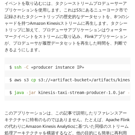
イベントを取り込むには、タクシーストリームプロデューサーア
プリケーションを使用します。これはS3にあるニューヨーク市で
記録されたタクシートリップの歴史的なデータセットを、8つのシ
ャードを持つAmazon Kinesisストリームに再生します。タクシー
トリップに加えて、プロデューサアプリケーションはウォーター
マークイベントをストリームに取り込み、Flinkアプリケーション
が、プロデューサが履歴データセットを再生した時間を、判断で
きるようにします。
$ 
ssh
-C
 «producer instance IP»

$ aws s3 
cp
 s3://«artifact-bucket»/artifacts/kinesis
$ 
java
-jar
 kinesis-taxi-stream-producer-1.0.jar 
-sp
このアプリケーションは、この記事で説明したリファレンスアー
キテクチャに特有のものではありません。たとえば、Apache Flink
の代わりにAmazon Kinesis Analyticsに基づいた同様のストリーム
処理アーキテクチャを構築するなど、他の目的にも簡単に再利用