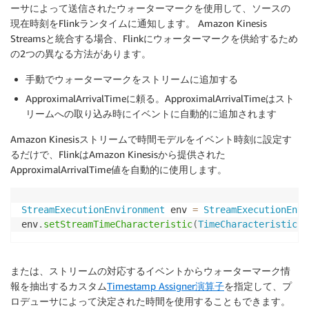
ーサによって送信されたウォーターマークを使用して、ソースの
現在時刻をFlinkランタイムに通知します。 Amazon Kinesis
Streamsと統合する場合、Flinkにウォーターマークを供給するため
の2つの異なる方法があります。
手動でウォーターマークをストリームに追加する
ApproximalArrivalTimeに頼る。ApproximalArrivalTimeはスト
リームへの取り込み時にイベントに自動的に追加されます
Amazon Kinesisストリームで時間モデルをイベント時刻に設定す
るだけで、FlinkはAmazon Kinesisから提供された
ApproximalArrivalTime値を自動的に使用します。
StreamExecutionEnvironment
 env 
=
StreamExecutionEnvi
env
.
setStreamTimeCharacteristic
(
TimeCharacteristic
.
E
または、ストリームの対応するイベントからウォーターマーク情
報を抽出するカスタム
Timestamp Assigner演算子
を指定して、プ
ロデューサによって決定された時間を使用することもできます。