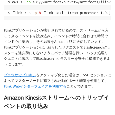
$ aws s3 
cp
 s3://«artifact-bucket»/artifacts/flink-t
$ flink run 
-p
8
 flink-taxi-stream-processor-1.0.jar
Flinkアプリケーションが実行されているので、ストリームから入
って来るイベントを読み込み、イベントの時間に合わせて時間ウ
ィンドウに集約し、その結果をAmazon ESに送信しています。
Flinkアプリケーションは、細々したリクエストでElasticsearchクラ
スターを過負荷にしないようにバッチ処理を行い、バッチ処理リ
クエストに署名してElasticsearchクラスターを安全に構成できるよ
うにします。
ブラウザでプロキシ
をアクティブ化した場合は、SSHセッションに
よってマスターノードに確立された動的ポート転送を使用して、
Flink Webインターフェイスを利用する
ことができます。
Amazon Kinesisストリームへのトリップイ
ベントの取り込み