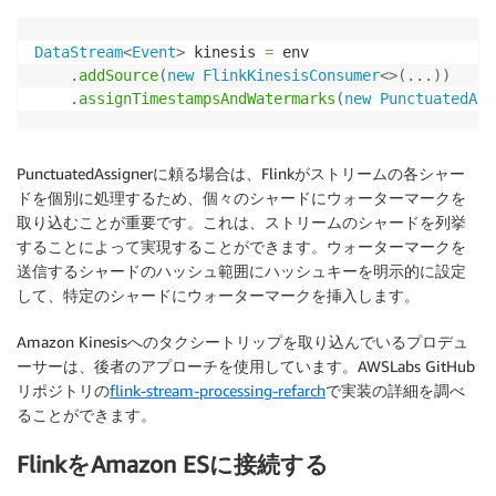
DataStream
<
Event
>
 kinesis 
=
 env

.
addSource
(
new
FlinkKinesisConsumer
<
>
(
.
.
.
)
)
.
assignTimestampsAndWatermarks
(
new
PunctuatedAss
PunctuatedAssignerに頼る場合は、Flinkがストリームの各シャー
ドを個別に処理するため、個々のシャードにウォーターマークを
取り込むことが重要です。これは、ストリームのシャードを列挙
することによって実現することができます。ウォーターマークを
送信するシャードのハッシュ範囲にハッシュキーを明示的に設定
して、特定のシャードにウォーターマークを挿入します。
Amazon Kinesisへのタクシートリップを取り込んでいるプロデュ
ーサーは、後者のアプローチを使用しています。AWSLabs GitHub
リポジトリの
flink-stream-processing-refarch
で実装の詳細を調べ
ることができます。
FlinkをAmazon ESに接続する