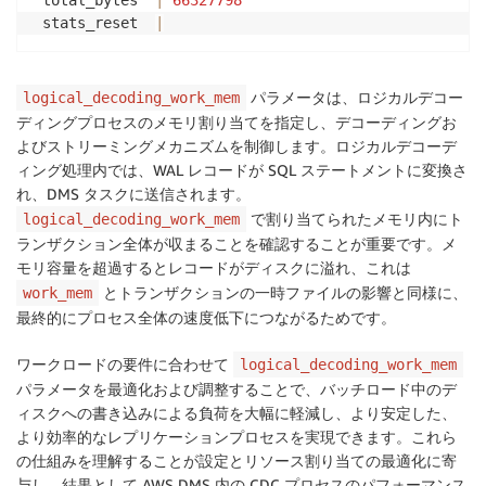
 total_bytes  
|
66327798
 stats_reset  
|
パラメータは、ロジカルデコー
logical_decoding_work_mem
ディングプロセスのメモリ割り当てを指定し、デコーディングお
よびストリーミングメカニズムを制御します。ロジカルデコーデ
ィング処理内では、WAL レコードが SQL ステートメントに変換さ
れ、DMS タスクに送信されます。
で割り当てられたメモリ内にト
logical_decoding_work_mem
ランザクション全体が収まることを確認することが重要です。メ
モリ容量を超過するとレコードがディスクに溢れ、これは
とトランザクションの一時ファイルの影響と同様に、
work_mem
最終的にプロセス全体の速度低下につながるためです。
ワークロードの要件に合わせて
logical_decoding_work_mem
パラメータを最適化および調整することで、バッチロード中のデ
ィスクへの書き込みによる負荷を大幅に軽減し、より安定した、
より効率的なレプリケーションプロセスを実現できます。これら
の仕組みを理解することが設定とリソース割り当ての最適化に寄
与し、結果として AWS DMS 内の CDC プロセスのパフォーマンス