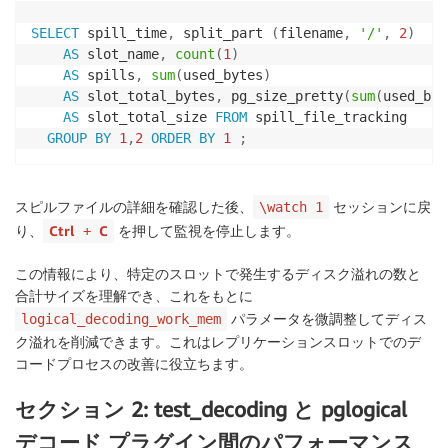
SELECT
 spill_time
,
 split_part 
(
filename
,
'/'
,
2
)
AS
 slot_name
,
count
(
1
)
AS
 spills
,
sum
(
used_bytes
)
AS
 slot_total_bytes
,
 pg_size_pretty
(
sum
(
used_byt
AS
 slot_total_size 
FROM
 spill_file_tracking 

GROUP
BY
1
,
2
ORDER
BY
1
;
スピルファイルの詳細を確認した後、
セッションに戻
\watch 1
り、
Ctrl
C
を押して監視を停止します。
+
この情報により、特定のスロットで発生するディスク溢れの数と
合計サイズを理解でき、これをもとに
パラメータを微調整してディス
logical_decoding_work_mem
ク溢れを削減できます。これはレプリケーションスロットでのデ
コードプロセスの改善に役立ちます。
セクション 2: test_decoding と pglogical
デコード プラグイン間のパフォーマンス