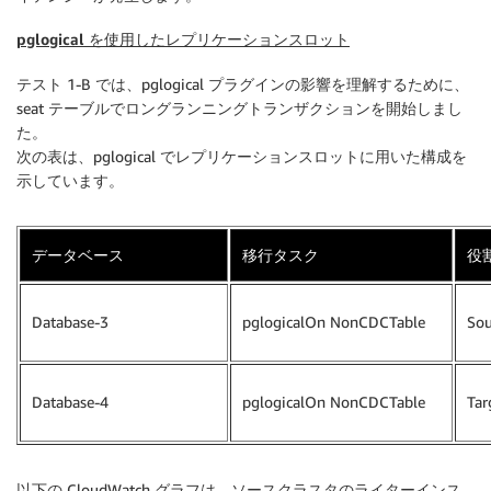
pglogical を使用したレプリケーションスロット
テスト 1-B では、pglogical プラグインの影響を理解するために、
seat テーブルでロングランニングトランザクションを開始しまし
た。
次の表は、pglogical でレプリケーションスロットに用いた構成を
示しています。
データベース
移行タスク
役
Database-3
pglogicalOn NonCDCTable
Sou
Database-4
pglogicalOn NonCDCTable
Tar
以下の CloudWatch グラフは、ソースクラスタのライターインス