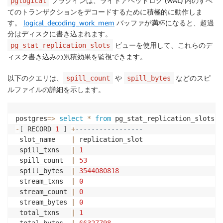
プラグインは、ライトアヘッドログ (WAL) 内のすべ
pglogical
てのトランザクションをデコードするために積極的に動作しま
す。
logical_decoding_work_mem
バッファが満杯になると、超過
分はディスクに書き込まれます。
ビューを使用して、これらのデ
pg_stat_replication_slots
ィスク書き込みの累積効果を監視できます。
以下のクエリは、
や
などのスピ
spill_count
spill_bytes
ルファイルの詳細を示します。
postgres
=
>
select
*
from
 pg_stat_replication_slots 
w
-
[
 RECORD 
1
]
+
-----------------
 slot_name    
|
 replication_slot 

 spill_txns   
|
1
 spill_count  
|
53
 spill_bytes  
|
3544080818
 stream_txns  
|
0
 stream_count 
|
0
 stream_bytes 
|
0
 total_txns   
|
1