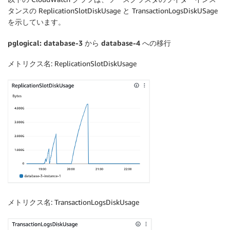
タンスの ReplicationSlotDiskUsage と TransactionLogsDiskUSage
を示しています。
pglogical: database-3 から database-4 への移行
メトリクス名
: ReplicationSlotDiskUsage
メトリクス名
: TransactionLogsDiskUsage