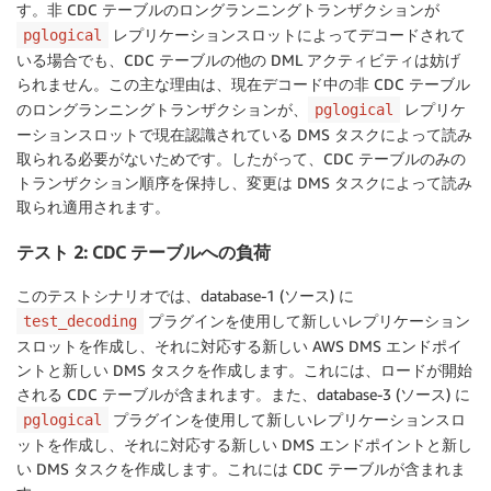
す。非 CDC テーブルのロングランニングトランザクションが
レプリケーションスロットによってデコードされて
pglogical
いる場合でも、CDC テーブルの他の DML アクティビティは妨げ
られません。この主な理由は、現在デコード中の非 CDC テーブル
のロングランニングトランザクションが、
レプリケ
pglogical
ーションスロットで現在認識されている DMS タスクによって読み
取られる必要がないためです。したがって、CDC テーブルのみの
トランザクション順序を保持し、変更は DMS タスクによって読み
取られ適用されます。
テスト 2: CDC テーブルへの負荷
このテストシナリオでは、database-1 (ソース) に
プラグインを使用して新しいレプリケーション
test_decoding
スロットを作成し、それに対応する新しい AWS DMS エンドポイ
ントと新しい DMS タスクを作成します。これには、ロードが開始
される CDC テーブルが含まれます。また、database-3 (ソース) に
プラグインを使用して新しいレプリケーションスロ
pglogical
ットを作成し、それに対応する新しい DMS エンドポイントと新し
い DMS タスクを作成します。これには CDC テーブルが含まれま