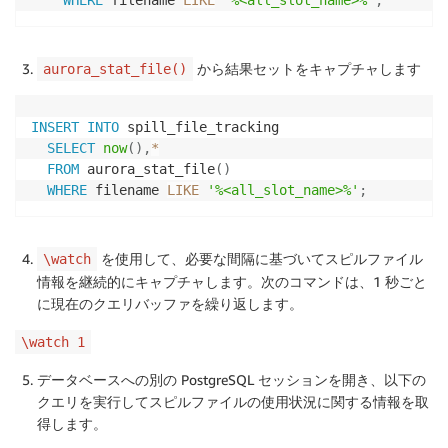
WHERE
 filename 
LIKE
'%<all_slot_name>%'
;
から結果セットをキャプチャします
aurora_stat_file()
INSERT
INTO
 spill_file_tracking 

SELECT
now
(
)
,
*
FROM
 aurora_stat_file
(
)
WHERE
 filename 
LIKE
'%<all_slot_name>%'
;
を使用して、必要な間隔に基づいてスピルファイル
\watch
情報を継続的にキャプチャします。次のコマンドは、1 秒ごと
に現在のクエリバッファを繰り返します。
\watch 1
データベースへの別の PostgreSQL セッションを開き、以下の
クエリを実行してスピルファイルの使用状況に関する情報を取
得します。