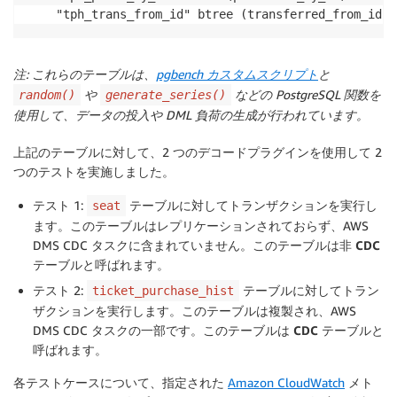
注: これらのテーブルは、
pgbench カスタムスクリプト
と
や
などの PostgreSQL 関数を
random()
generate_series()
使用して、データの投入や DML 負荷の生成が行われています。
上記のテーブルに対して、2 つのデコードプラグインを使用して 2
つのテストを実施しました。
テスト 1:
テーブルに対してトランザクションを実行し
seat
ます。このテーブルはレプリケーションされておらず、AWS
DMS CDC タスクに含まれていません。このテーブルは
非 CDC
テーブル
と呼ばれます。
テスト 2:
テーブルに対してトラン
ticket_purchase_hist
ザクションを実行します。このテーブルは複製され、AWS
DMS CDC タスクの一部です。このテーブルは
CDC テーブル
と
呼ばれます。
各テストケースについて、指定された
Amazon CloudWatch
メト