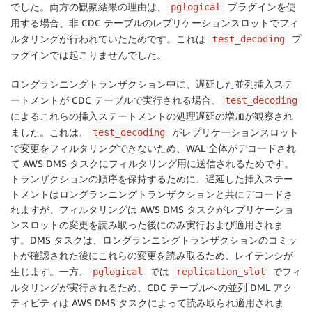
でした。両方の観察結果の理由は、
プラグインを使
pglogical
用する場合、非 CDC テーブルのレプリケーションスロットでフィ
ルタリングが行われていたためです。これは
プ
test_decoding
ラグインでは起こりませんでした。
ロングランニングトランザクション中に、遅延した並列挿入ステ
ートメントが CDC テーブルで実行される場合、
test_decoding
によるこれらの挿入ステートメントの処理遅延の増加が観察され
ました。これは、
がレプリケーションスロット
test_decoding
で変更をフィルタリングできないため、WAL 全体がデコードされ
て AWS DMS タスクにフィルタリング用に送信されるためです。
トランザクションの順序を保持するために、遅延した挿入ステー
トメントはロングランニングトランザクションと共にデコードさ
れますが、フィルタリングは AWS DMS タスクがレプリケーショ
ンスロットの変更を読み取った後にのみ実行および適用されま
す。DMS タスクは、ロングランニングトランザクションのコミッ
トが確認された後にこれらの変更を読み取るため、レイテンシが
生じます。一方、
では
でフィ
pglogical
replication_slot
ルタリングが実行されるため、CDC テーブルへの並列 DML アク
ティビティは AWS DMS タスクによって読み取られ適用されま