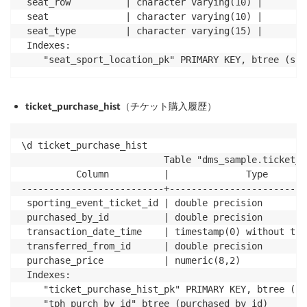
 seat_row          | character varying(10) |        
 seat              | character varying(10) |        
 seat_type         | character varying(15) |        
 Indexes:

ticket_purchase_hist
（チケット購入履歴）
\d ticket_purchase_hist 

                          Table "dms_sample.ticket_p
          Column          |              Type       
--------------------------+-------------------------
 sporting_event_ticket_id | double precision        
 purchased_by_id          | double precision        
 transaction_date_time    | timestamp(0) without tim
 transferred_from_id      | double precision        
 purchase_price           | numeric(8,2)            
 Indexes:

    "ticket_purchase_hist_pk" PRIMARY KEY, btree (sp
    "tph_purch_by_id" btree (purchased_by_id)
