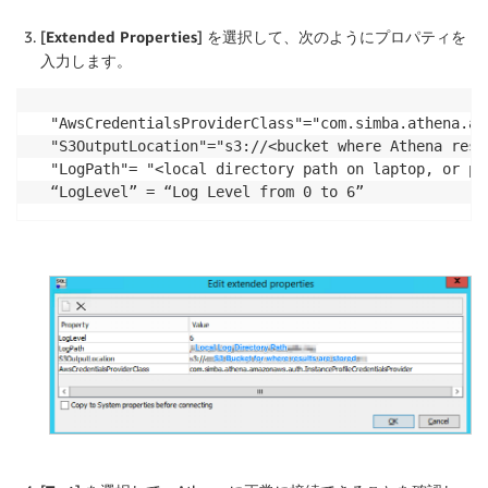
[
Extended Properties
] を選択して、次のようにプロパティを
入力します。
"AwsCredentialsProviderClass"="com.simba.athena.am
"S3OutputLocation"="s3://<bucket where Athena resul
"LogPath"= "<local directory path on laptop, or pc
“LogLevel” = “Log Level from 0 to 6”