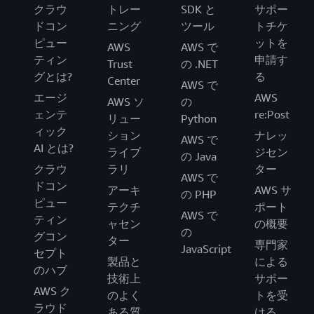
クラウ
トレー
SDK と
サポー
ドコン
ニング
ツール
トチケ
ピュー
ットを
AWS
AWS で
ティン
申請す
Trust
の .NET
グとは?
る
Center
AWS で
エージ
AWS
AWS ソ
の
ェンテ
re:Post
リュー
Python
ィック
ション
ナレッ
AWS で
AI とは?
ライブ
ジセン
の Java
クラウ
ラリ
ター
AWS で
ドコン
アーキ
AWS サ
の PHP
ピュー
テクチ
ポート
AWS で
ティン
ャセン
の概要
の
グコン
ター
専門家
JavaScript
セプト
製品と
による
のハブ
技術上
サポー
AWS ク
のよく
トを受
ラウド
ある質
ける