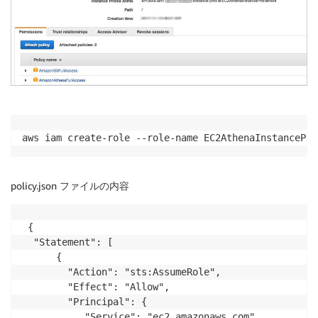
aws iam create-role --role-name EC2AthenaInstancePro
policy.json ファイルの内容
 {

  "Statement": [

      {

        "Action": "sts:AssumeRole",

        "Effect": "Allow",

        "Principal": {

           "Service": "ec2.amazonaws.com"
