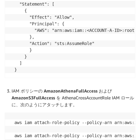
  "Statement": [

    {

      "Effect": "Allow",

      "Principal": {

        "AWS": "arn:aws:iam::<ACCOUNT-A-ID>:root"

      },

      "Action": "sts:AssumeRole"

      }

    }

  ]

}
IAM ポリシーの
AmazonAthenaFullAccess
および
AmazonS3FullAccess
を AthenaCrossAccountRole IAM ロール
に、次のようにアタッチします。
aws iam attach-role-policy --policy-arn arn:aws:ia
aws iam attach-role-policy --policy-arn arn:aws:ia