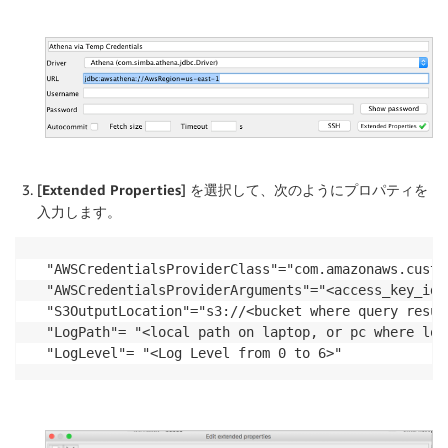
[
Extended Properties
] を選択して、次のようにプロパティを
入力します。
"AWSCredentialsProviderClass"="com.amazonaws.custo
"AWSCredentialsProviderArguments"="<access_key_id>
"S3OutputLocation"="s3://<bucket where query result
"LogPath"= "<local path on laptop, or pc where logs
"LogLevel"= "<Log Level from 0 to 6>"