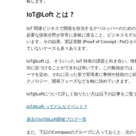
載します。
IoT@Loft とは ?
IoT 関連ビジネスで開発を担当するデベロッパーのため
必要な技術分野が非常に多岐に渡ること、ビジネスモデ
います。その結果、実証実験 (Proof of Concept :
ていないケースも多々あります。
IoT@Loft は、そういった IoT 特有の課題と向き
功に近づけることができれば幸いです。この勉強会では、膨
ーマを定め、それに沿った形で登壇者に事例や技術のご
クノロジー、開発フェーズなどを軸に決めていきます。
IoT@Loftについて詳しく知りたい方は以下の記事をご覧
IoT@Loft ってどんなイベント ?
過去のIoT@Loft開催ブログ一覧
また、下記のConnpassのグループに入っておくと、