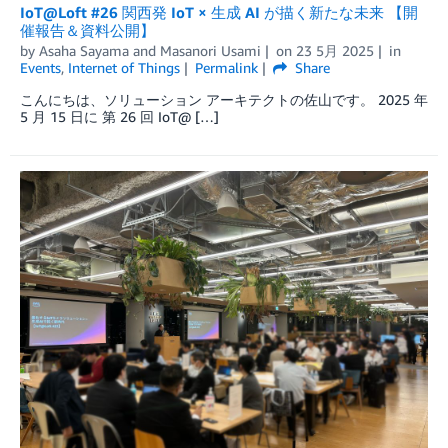
IoT@Loft #26 関西発 IoT × 生成 AI が描く新たな未来 【開
催報告＆資料公開】
by
Asaha Sayama
and
Masanori Usami
on
23 5月 2025
in
Events
,
Internet of Things
Permalink
Share
こんにちは、ソリューション アーキテクトの佐山です。 2025 年
5 月 15 日に 第 26 回 IoT@ […]