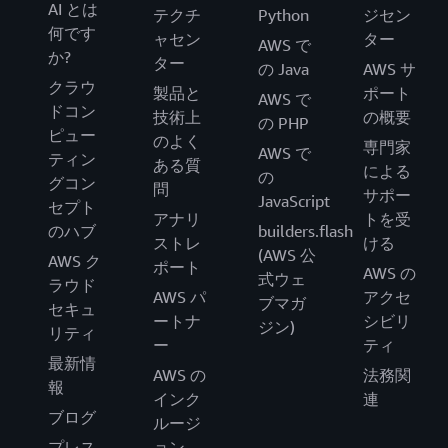
AI とは
テクチ
Python
ジセン
何です
ャセン
ター
AWS で
か?
ター
の Java
AWS サ
クラウ
製品と
ポート
AWS で
ドコン
技術上
の概要
の PHP
ピュー
のよく
専門家
AWS で
ティン
ある質
による
の
グコン
問
サポー
JavaScript
セプト
アナリ
トを受
のハブ
builders.flash
ストレ
ける
(AWS 公
AWS ク
ポート
AWS の
式ウェ
ラウド
AWS パ
アクセ
ブマガ
セキュ
ートナ
シビリ
ジン)
リティ
ー
ティ
最新情
AWS の
法務関
報
インク
連
ブログ
ルージ
プレス
ョン、