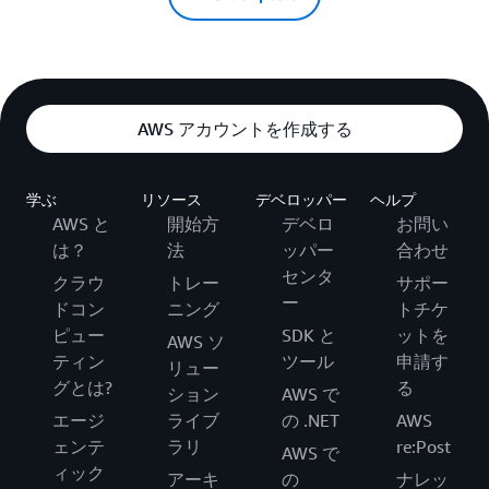
AWS アカウントを作成する
学ぶ
リソース
デベロッパー
ヘルプ
AWS と
開始方
デベロ
お問い
は？
法
ッパー
合わせ
センタ
クラウ
トレー
サポー
ー
ドコン
ニング
トチケ
ピュー
SDK と
ットを
AWS ソ
ティン
ツール
申請す
リュー
グとは?
る
ション
AWS で
エージ
ライブ
の .NET
AWS
ェンテ
ラリ
re:Post
AWS で
ィック
アーキ
の
ナレッ