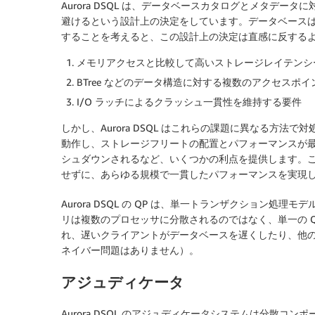
Aurora DSQL は、データベースカタログとメタデ
避けるという設計上の決定をしています。データベース
することを考えると、この設計上の決定は直感に反する
メモリアクセスと比較して高いストレージレイテンシ
BTree などのデータ構造に対する複数のアクセスポ
I/O ラッチによるクラッシュ一貫性を維持する要件
しかし、Aurora DSQL はこれらの課題に異なる方法
動作し、ストレージフリートの配置とパフォーマンスが
シュダウンされるなど、いくつかの利点を提供します。
せずに、あらゆる規模で一貫したパフォーマンスを実現
Aurora DSQL の QP は、単一トランザクション
リは複数のプロセッサに分散されるのではなく、単一の Q
れ、遅いクライアントがデータベースを遅くしたり、他
ネイバー問題はありません）。
アジュディケータ
Aurora DSQL のアジュディケータシステムは分散