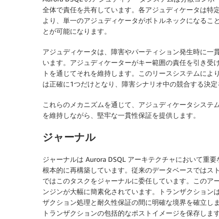
全体で責任を共有しています。各アジュディケータは特
より、単一のアジュディケータがボトルネックになるこ
とが可能になります。
アジュディケータは、障害やパーティション発生時に一
います。アジュディケーターがキー範囲の責任を引き受
トを通じてそれを維持します。このリースシステムによ
は正確に1つだけとなり、障害シナリオ中の競合する決定
これらのメカニズムを通じて、アジュディケータシステ
を維持しながら、堅牢な一貫性保証を提供します。
ジャーナル
ジャーナルは Aurora DSQL アーキテクチャにお
根本的に再構築しています。従来のデータベースではストレー
ではこのタスクをジャーナルに委任しています。このア
ンジンが大幅に簡素化されています。トランザクション
ザクション処理と耐久性保証の間に明確な境界を確立し
トランザクションの包括的なポストイメージを保存しま