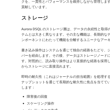
クを、一貫性とパフォーマンスを維持しながら管理します。こ
貢献しています。
ストレージ
Aurora DSQL のストレージ層は、データの永続性
テムとは大きく異なります。その主な機能は、長期的な
ンポーネントにわたって機能を分離するユニークなアー
書き込み操作はシステムを通じて独自の経路をたどり、
バーを経由します。その後、データはストレージノード
す。対照的に、読み取り操作はより直接的な経路を採用
からストレージに直接流れます。
即時の耐久性（これはジャーナルの担当範囲）を処理する代わ
ナップショットを通じて長期的な耐久性に焦点を当てて
します：
障害後の回復
スケーリング操作