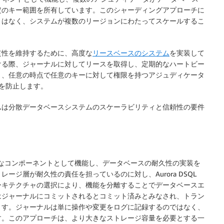
定のキー範囲を所有しています。このシャーディングアプローチに
とはなく、システムが複数のリージョンにわたってスケールするこ
貫性を維持するために、高度な
リースベースのシステム
を実装して
ける際、ジャーナルに対してリースを取得し、定期的なハートビー
り、任意の時点で任意のキーに対して権限を持つアジュディケータ
を防止します。
ムは分散データベースシステムのスケーラビリティと信頼性の要件
いて重要なコンポーネントとして機能し、データベースの耐久性の実装を
ジ層が耐久性の責任を担っているのに対し、Aurora DSQL
ーキテクチャの選択により、機能を分離することでデータベースエ
はジャーナルにコミットされるとコミット済みとみなされ、トラン
ます。ジャーナルは単に操作や変更をログに記録するのではなく、
す。このアプローチは、より大きなストレージ容量を必要とする一