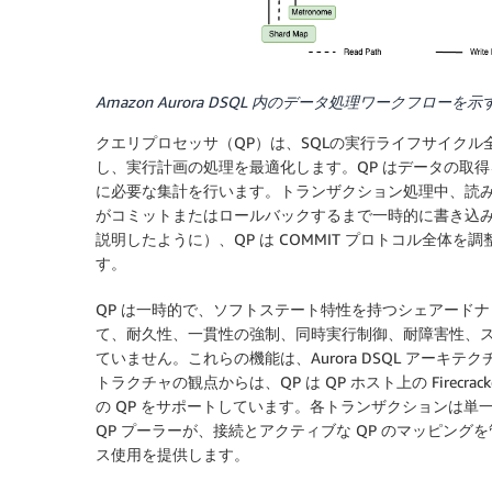
Amazon Aurora DSQL 内のデータ処理ワークフロ
クエリプロセッサ（QP）は、SQLの実行ライフサイクル
し、実行計画の処理を最適化します。QP はデータの取
に必要な集計を行います。トランザクション処理中、読
がコミットまたはロールバックするまで一時的に書き込
説明したように）
、QP は COMMIT プロトコル全
す。
QP は一時的で、ソフトステート特性を持つシェアード
て、耐久性、一貫性の強制、同時実行制御、耐障害性、
ていません。これらの機能は、Aurora DSQL アー
トラクチャの観点からは、QP は QP ホスト上の Firecr
の QP をサポートしています。各トランザクションは単
QP プーラーが、接続とアクティブな QP のマッピン
ス使用を提供します。