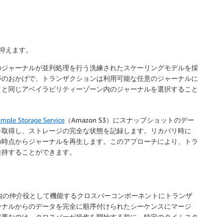
抑えます。
のジャーナルが並列処理を行う洗練されたスケーリングモデルを採
序のおかげで、トランザクションは利用可能な任意のジャーナルに
タと同じアベイラビリティーゾーン内のジャーナルを選択すること
mple Storage Service
（Amazon S3）にスナップショットのデー
を取得し、ストレージの完全な状態を記録します。リカバリ時に
の時点からジャーナルを再生します。このアプローチにより、トラ
維持することができます。
ステム内の仲介役として機能するクロスバーコンポーネントにトランザ
ーナルからのデータを完全に順序付けられたシーケンスにマージ
重要なのは、クロスバーが操作を開始する前に、特定のタイムスタ