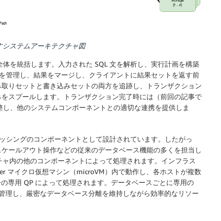
ーを示すシステムアーキテクチャ図
全体を統括します。入力された SQL 文を解析し、実行計画を構築
得を管理し、結果をマージし、クライアントに結果セットを返す前
み取りセットと書き込みセットの両方を追跡し、トランザクション
みをスプールします。トランザクション完了時には（前回の記事で
体を調整し、他のシステムコンポーネントとの適切な連携を提供しま
ナッシングのコンポーネントとして
設計されています。したがっ
スケールアウト操作などの従来のデータベース機能の多くを担当し
キテクチャ内の他のコンポーネントによって処理されます。インフラス
acker マイクロ仮想マシン（microVM）内で動作し、各ホストが複数
一の専用 QP によって処理されます。データベースごとに専用の
グを管理し、厳密なデータベース分離を維持しながら効率的なリソー