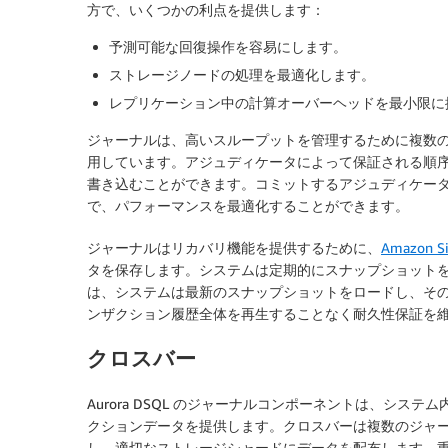
方で、いくつかの利点を提供します：
予測可能な回復操作を容易にします。
ストレージノードの処理を最適化します。
レプリケーション中の計算オーバーヘッドを最小限に
ジャーナルは、高いスループットを管理するために複数
用しています。アジュディケータによって保証される順
書き込むことができます。コミットするアジュディケー
で、パフォーマンスを最適化することができます。
ジャーナルはリカバリ機能を提供するために、
Amazon Si
タを保存します。システムは定期的にスナップショット
は、システムは最新のスナップショットをロードし、そ
ンザクション履歴全体を再生することなく
耐久性保証を
クロスバー
Aurora DSQL のジャーナルコンポーネントは、シ
クションデータを提供します。クロスバーは複数のジャ
し、適切なストレージシャードにデータを配布します。