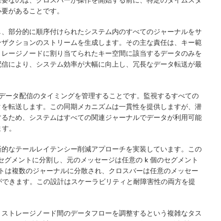
必要があることです。
し、部分的に順序付けられたシステム内のすべての
ジャーナルをサ
ンザクションのストリームを生成します。その主な責任は、キー範
トレージノードに割り当てられたキー空間に該当するデータのみを
配信により、システム効率が大幅に向上し、冗長なデータ転送が最
のデータ配信のタイミングを管理することです。監視するすべての
タを転送します。この同期メカニズムは一貫性を提供しますが、潜
するため、システムはすべての関連ジャーナルでデータが利用可能
ます。
新的なテールレイテンシー削減アプローチを実装しています。この
セグメントに分割し、元のメッセージは任意の k 個のセグメント
メントは複数のジャーナルに分散され、クロスバーは任意のメッセー
とができます。この設計はスケーラビリティと耐障害性の両方を提
とストレージノード間のデータフローを調整するという複雑なタス