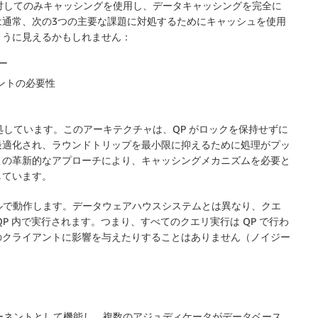
ータに対してのみキャッシングを使用し、データキャッシングを完全に
は通常、次の3つの主要な課題に対処するためにキャッシュを使用
ように見えるかもしれません：
ー
イントの必要性
で対処しています。このアーキテクチャは、QP がロックを保持せずに
最適化され、ラウンドトリップを最小限に抑えるために処理がプッ
この革新的なアプローチにより、キャッシングメカニズムを必要と
しています。
処理モデルで動作します。データウェアハウスシステムとは異なり、クエ
P 内で実行されます。つまり、すべてのクエリ実行は QP で行わ
のクライアントに影響を与えたりすることはありません（ノイジー
コンポーネントとして機能し、複数のアジュディケータがデータベース