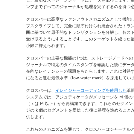
ンプまですべてのジャーナルが処理を完了するのを待つ
クロスバーは高度なファンアウトメカニズムとして機能
ブスクライブして、完全に順序付けられ統合
された
トラ
囲に基づいて原子的なトランザクションを分解し、各ス
受け取るようにすることです。このターゲットを絞った
小限に抑えられます。
クロスバーの主要な機能の1つは、ストレージノードへ
ジャーナルで特定のタイムスタンプを確認した後にデー
在的なレイテンシーの課題をもたらします。これに対処
になると進む最低水準（low-water mark）を採用してい
クロスバーは、
イレイジャーコーディングを使用した
革
システムでは、アジュディケータがメッセージを M 個の
（ k は M 以下）から再構築できます。これらのセグ
ジの k 個のセグメントを受信した後に処理を進めるこ
供します。
これらのメカニズムを通じて、クロスバーはジャーナル