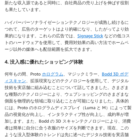
新たな収入源であると同時に、自社商品の売り上げを伸ばす役割
も果たしています。
ハイパーパーソナライゼーションテクノロジーが成熟し続けるに
つれて、広告のターゲットはより的確になり、したがってより効
果的になります。これらの広告では、
Signage Stick
などの低コス
トのハードウェアを使用して、費用対効果の高い方法でホームペ
ージ以外の媒体へも配信範囲を拡大できます。
4. 没入感に優れたショッピング体験
何年もの間、Proto
ホログラム
、マジックミラー、
Bodd 3D ボデ
ィスキャン
、拡張現実などのテクノロジーを使用して、デジタル
技術を実店舗に組み込むことについて話してきました。さまざま
な種類のテクノロジーにより、ウェブショッピングのさまざまな
側面を物理的な領域に取り込むことが可能になりました。具体的
には、Proto のホログラムディスプレイ（Luma と M）によって製
品の視覚化が向上し、インタラクティブ性が向上し、成約率が増
加します。また、Bodd の 3D スキャンテクノロジーにより、消費
者は簡単に自分に合う衣服のサイズを判断できます。現在、この
ような没入型体験のトレンドは先に述べたデジタル技術を実店舗