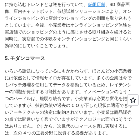
に持ち込むトレンドとは逆を行っていて、
仮想店舗
、3D 商品画
像、店内チャットボット、仮想試着ソリューションにより、オン
ラインショッピングに店舗でのショッピングの側面を取り込もう
としています。今後、小売業者はオンラインショッピング体験を
実店舗でのショッピングのように感じさせる取り組みを続けると
同時に、実店舗での体験をオンラインショッピングと同じくらい
効率的にしていくことでしょう。
5. モダンコマース
いろいろ話題になっているにもかかわらず、ほとんどの小売業者
には依然として情報サイロが存在しています。多くの企業は今で
もバッチ処理を使用してデータを移動しているため、レイテンシ
ーの問題が発生する可能性があります。イノベーションのもう 1
つのハードルは、脆弱な統合です。小売業者は必要な変化を把握
していますが、技術負債や過去の CIO が下した現状に適応できな
いアーキテクチャの決定に制約されています。小売業は商品販売
の点では間違いなく秀でていますがテクノロジーの面ではそうで
はありません。ですから、次世代のコマースを真に実現するに
は、次の 4 つの主要分野に投資する必要があります。