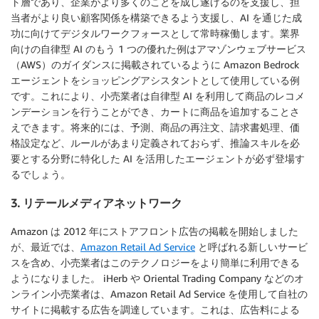
ト層であり、企業がより多くのことを成し遂げるのを支援し、担
当者がより良い顧客関係を構築できるよう支援し、AI を通じた成
功に向けてデジタルワークフォースとして常時稼働します。業界
向けの自律型 AI のもう 1 つの優れた例はアマゾンウェブサービス
（AWS）のガイダンスに掲載されているように Amazon Bedrock
エージェントをショッピングアシスタントとして使用している例
です。これにより、小売業者は自律型 AI を利用して商品のレコメ
ンデーションを行うことができ、カートに商品を追加することさ
えできます。将来的には、予測、商品の再注文、請求書処理、価
格設定など、ルールがあまり定義されておらず、推論スキルを必
要とする分野に特化した AI を活用したエージェントが必ず登場す
るでしょう。
3. リテールメディアネットワーク
Amazon は 2012 年にストアフロント広告の掲載を開始しました
が、最近では、
Amazon Retail Ad Service
と呼ばれる新しいサービ
スを含め、小売業者はこのテクノロジーをより簡単に利用できる
ようになりました。 iHerb や Oriental Trading Company などのオ
ンライン小売業者は、Amazon Retail Ad Service を使用して自社の
サイトに掲載する広告を調達しています。これは、広告料による