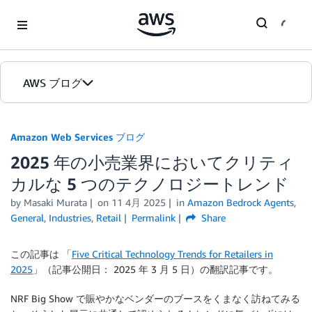
Skip to Main Content
AWS ブログ
ホーム
Amazon Web Services ブログ
2025 年の小売業界においてクリティ
カテゴリ
カルな 5 つのテクノロジートレンド
エディション
by
Masaki Murata
on
11 4月 2025
in
Amazon Bedrock Agents
,
General
,
Industries
,
Retail
Permalink
Share
この記事は 「
Five Critical Technology Trends for Retailers in
2025
」（記事公開日： 2025 年 3 月 5 日）の翻訳記事です。
NRF Big Show で賑やかなベンダーのブースをくまなく訪ねてみる