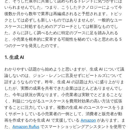
と、そうした展示に共通して認められるトレンドに気づかずには
いられませんでした。つまり、こうしたテクノロジーによって今
後数か月から数年で業界は再編成されると予想されます。トピッ
クとしては必ずしも新しいものではありませんが、一般的なユー
スケースに対処するためのアプローチとしては斬新なものでし
た。さらに詳しく調べるために特定のブースに足を踏み入れる
と、小売業を根本的に変革する可能性を秘めていると思われる 5
つのテーマを発見したのです。
1. 生成 AI
わかりやすい話題から始めようと思いますが、生成 AI について議
論しないのは、ジョン・レノンに言及せずにビートルズについて
話すようなものです。昨年、生成 AI の話題は大いに盛り上がりま
したが、実際の成果を共有できた企業はほとんどありませんでし
た。今年は状況が異なります。小売業者は実験でとどまることな
く、利益につながるユースケースを費用対効果の高い方法で拡張
することに注力しています。複数の生成 AI のユースケースをうま
くサポートしている小売業者の一例として、消費者と販売者が動
画を作成するのを生成 AI で支援している
Amazon
があります。ま
た、
Amazon Rufus
でスマートショッピングアシスタントを使用で