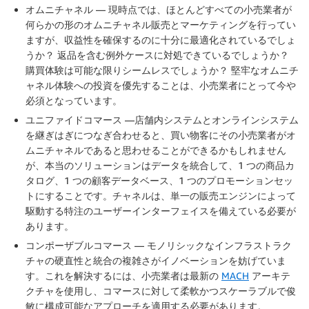
オムニチャネル — 現時点では、ほとんどすべての小売業者が
何らかの形のオムニチャネル販売とマーケティングを行ってい
ますが、収益性を確保するのに十分に最適化されているでしょ
うか？ 返品を含む例外ケースに対処できているでしょうか？
購買体験は可能な限りシームレスでしょうか？ 堅牢なオムニチ
ャネル体験への投資を優先することは、小売業者にとって今や
必須となっています。
ユニファイドコマース —店舗内システムとオンラインシステム
を継ぎはぎにつなぎ合わせると、買い物客にその小売業者がオ
ムニチャネルであると思わせることができるかもしれません
が、本当のソリューションはデータを統合して、1 つの商品カ
タログ、1 つの顧客データベース、1 つのプロモーションセッ
トにすることです。チャネルは、単一の販売エンジンによって
駆動する特注のユーザーインターフェイスを備えている必要が
あります。
コンポーザブルコマース — モノリシックなインフラストラク
チャの硬直性と統合の複雑さがイノベーションを妨げていま
す。これを解決するには、小売業者は最新の
MACH
アーキテ
クチャを使用し、コマースに対して柔軟かつスケーラブルで俊
敏に構成可能なアプローチを適用する必要があります。