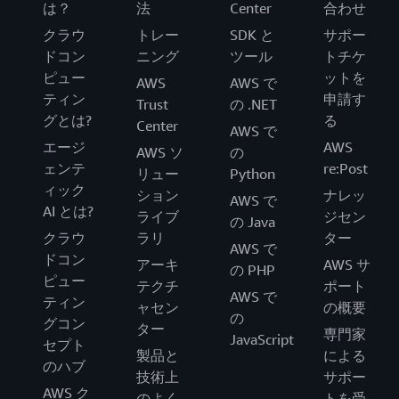
は？
法
Center
合わせ
クラウ
トレー
SDK と
サポー
ドコン
ニング
ツール
トチケ
ピュー
ットを
AWS
AWS で
ティン
申請す
Trust
の .NET
グとは?
る
Center
AWS で
エージ
AWS
AWS ソ
の
ェンテ
re:Post
リュー
Python
ィック
ション
ナレッ
AWS で
AI とは?
ライブ
ジセン
の Java
クラウ
ラリ
ター
AWS で
ドコン
アーキ
AWS サ
の PHP
ピュー
テクチ
ポート
AWS で
ティン
ャセン
の概要
の
グコン
ター
専門家
JavaScript
セプト
製品と
による
のハブ
技術上
サポー
AWS ク
のよく
トを受