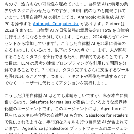
もので、途方もない可能性を秘めています。自律型 AI は特定の業
界やタスクに合わせたものですが、汎用目的のものも開発されて
います。汎用自律型 AI の例としては、Anthropic 社製生成 AI が
PC を操作する
Anthropic Computer Use
があります。Gartner は、
2028 年までに、自律型 AI が日常業務の意思決定の 15% を自律的
に行うようになると予測しています。これは、2024 年のゼロパー
セントから増加しています¹。こうした自律型 AI を非常に価値の
あるものにしているのは、以下の 3 つの点です。まず、人が関与
することなくタスクを実行できるため、自律的であることです。2
つ目は、LLM の思考の連鎖プロンプティングを利用して問題を分
解できることです。3 つ目は、タスク完了をさらに支援するツール
を呼び出せることです。つまり、テキストや画像を生成するだけ
でなく、ユーザーに代わってアクションを実行します。
こうした汎用自律型 AI はとても素晴らしいですが、私が本当に興
奮するのは、Salesforce for retailers が提供しているような業界特
化型のエージェントです。このエージェントには、Agentforce に
見られるスキル特化型の自律型 AI も含め、Salesforce for retailers
で提供されるような、専門的なスキルを持つ自律型 AI が含まれて
います。 Agentforce は Salesforce プラットフォームのエージェン