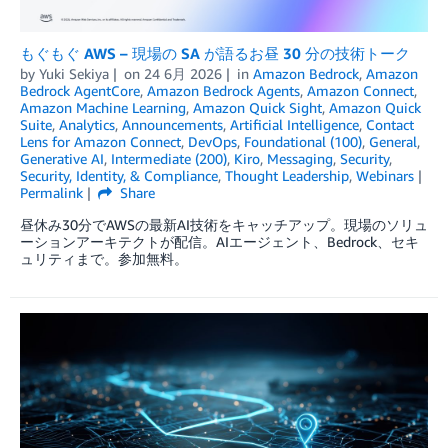
もぐもぐ AWS – 現場の SA が語るお昼 30 分の技術トーク
by
Yuki Sekiya
on
24 6月 2026
in
Amazon Bedrock
,
Amazon
Bedrock AgentCore
,
Amazon Bedrock Agents
,
Amazon Connect
,
Amazon Machine Learning
,
Amazon Quick Sight
,
Amazon Quick
Suite
,
Analytics
,
Announcements
,
Artificial Intelligence
,
Contact
Lens for Amazon Connect
,
DevOps
,
Foundational (100)
,
General
,
Generative AI
,
Intermediate (200)
,
Kiro
,
Messaging
,
Security
,
Security, Identity, & Compliance
,
Thought Leadership
,
Webinars
Permalink
Share
昼休み30分でAWSの最新AI技術をキャッチアップ。現場のソリュ
ーションアーキテクトが配信。AIエージェント、Bedrock、セキ
ュリティまで。参加無料。