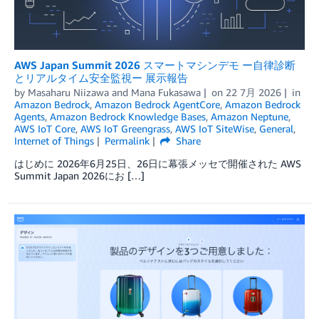
AWS Japan Summit 2026 スマートマシンデモ ー自律診断
とリアルタイム安全監視ー 展示報告
by
Masaharu Niizawa
and
Mana Fukasawa
on
22 7月 2026
in
Amazon Bedrock
,
Amazon Bedrock AgentCore
,
Amazon Bedrock
Agents
,
Amazon Bedrock Knowledge Bases
,
Amazon Neptune
,
AWS IoT Core
,
AWS IoT Greengrass
,
AWS IoT SiteWise
,
General
,
Internet of Things
Permalink
Share
はじめに 2026年6月25日、26日に幕張メッセで開催された AWS
Summit Japan 2026にお […]