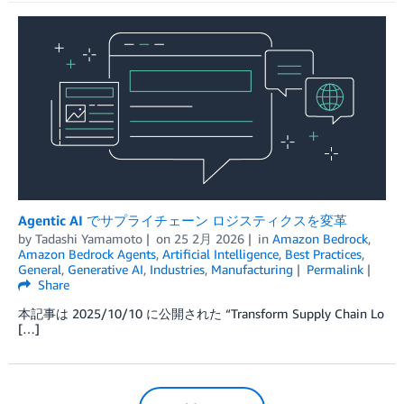
Agentic AI でサプライチェーン ロジスティクスを変革
by
Tadashi Yamamoto
on
25 2月 2026
in
Amazon Bedrock
,
Amazon Bedrock Agents
,
Artificial Intelligence
,
Best Practices
,
General
,
Generative AI
,
Industries
,
Manufacturing
Permalink
Share
本記事は 2025/10/10 に公開された “Transform Supply Chain Lo
[…]