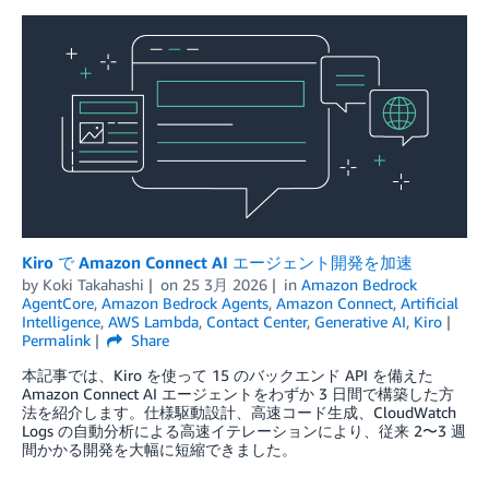
Kiro で Amazon Connect AI エージェント開発を加速
by
Koki Takahashi
on
25 3月 2026
in
Amazon Bedrock
AgentCore
,
Amazon Bedrock Agents
,
Amazon Connect
,
Artificial
Intelligence
,
AWS Lambda
,
Contact Center
,
Generative AI
,
Kiro
Permalink
Share
本記事では、Kiro を使って 15 のバックエンド API を備えた
Amazon Connect AI エージェントをわずか 3 日間で構築した方
法を紹介します。仕様駆動設計、高速コード生成、CloudWatch
Logs の自動分析による高速イテレーションにより、従来 2〜3 週
間かかる開発を大幅に短縮できました。