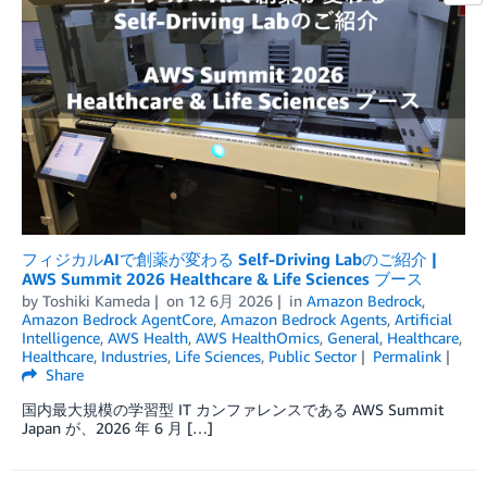
フィジカルAIで創薬が変わる Self-Driving Labのご紹介 |
AWS Summit 2026 Healthcare & Life Sciences ブース
by
Toshiki Kameda
on
12 6月 2026
in
Amazon Bedrock
,
Amazon Bedrock AgentCore
,
Amazon Bedrock Agents
,
Artificial
Intelligence
,
AWS Health
,
AWS HealthOmics
,
General
,
Healthcare
,
Healthcare
,
Industries
,
Life Sciences
,
Public Sector
Permalink
Share
国内最大規模の学習型 IT カンファレンスである AWS Summit
Japan が、2026 年 6 月 […]