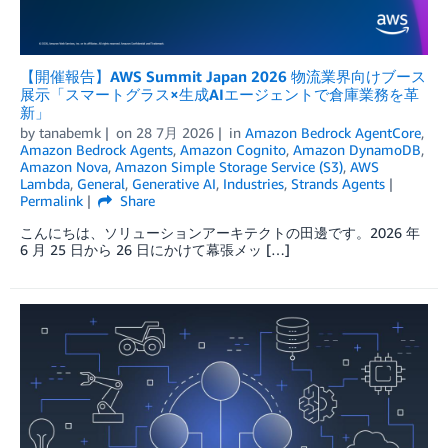
【開催報告】AWS Summit Japan 2026 物流業界向けブース
展示「スマートグラス×生成AIエージェントで倉庫業務を革
新」
by
tanabemk
on
28 7月 2026
in
Amazon Bedrock AgentCore
,
Amazon Bedrock Agents
,
Amazon Cognito
,
Amazon DynamoDB
,
Amazon Nova
,
Amazon Simple Storage Service (S3)
,
AWS
Lambda
,
General
,
Generative AI
,
Industries
,
Strands Agents
Permalink
Share
こんにちは、ソリューションアーキテクトの田邊です。2026 年
6 月 25 日から 26 日にかけて幕張メッ […]