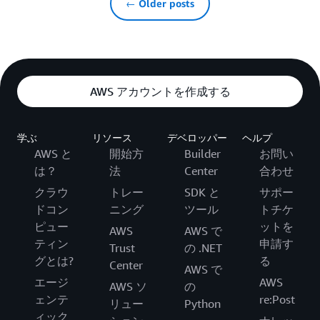
← Older posts
AWS アカウントを作成する
学ぶ
リソース
デベロッパー
ヘルプ
AWS と
開始方
Builder
お問い
は？
法
Center
合わせ
クラウ
トレー
SDK と
サポー
ドコン
ニング
ツール
トチケ
ピュー
ットを
AWS
AWS で
ティン
申請す
Trust
の .NET
グとは?
る
Center
AWS で
エージ
AWS
AWS ソ
の
ェンテ
re:Post
リュー
Python
ィック