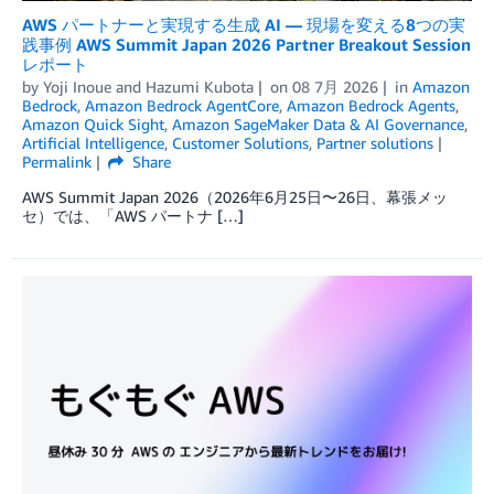
AWS パートナーと実現する生成 AI — 現場を変える8つの実
践事例 AWS Summit Japan 2026 Partner Breakout Session
レポート
by
Yoji Inoue
and
Hazumi Kubota
on
08 7月 2026
in
Amazon
Bedrock
,
Amazon Bedrock AgentCore
,
Amazon Bedrock Agents
,
Amazon Quick Sight
,
Amazon SageMaker Data & AI Governance
,
Artificial Intelligence
,
Customer Solutions
,
Partner solutions
Permalink
Share
AWS Summit Japan 2026（2026年6月25日〜26日、幕張メッ
セ）では、「AWS パートナ […]