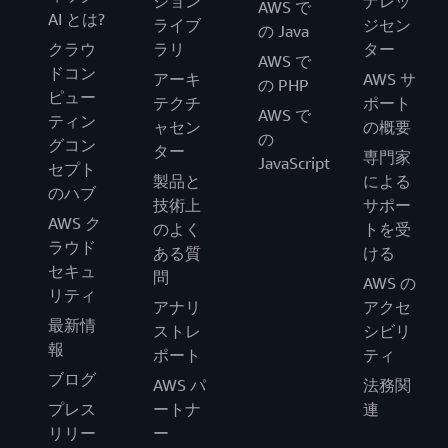
ション
ナレッ
AWS で
AI とは?
ライブ
ジセン
の Java
クラウ
ラリ
ター
AWS で
ドコン
アーキ
AWS サ
の PHP
ピュー
テクチ
ポート
AWS で
ティン
ャセン
の概要
の
グコン
ター
専門家
JavaScript
セプト
製品と
による
のハブ
技術上
サポー
AWS ク
のよく
トを受
ラウド
ある質
ける
セキュ
問
AWS の
リティ
アナリ
アクセ
最新情
ストレ
シビリ
報
ポート
ティ
ブログ
AWS パ
法務関
プレス
ートナ
連
リリー
ー