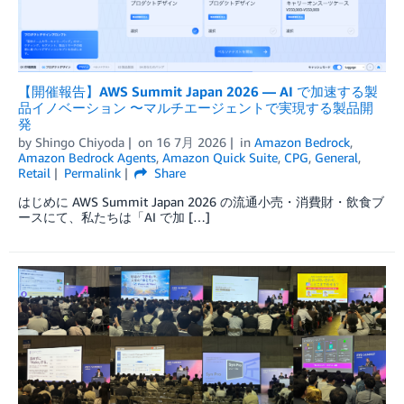
【開催報告】AWS Summit Japan 2026 ― AI で加速する製
品イノベーション 〜マルチエージェントで実現する製品開
発
by
Shingo Chiyoda
on
16 7月 2026
in
Amazon Bedrock
,
Amazon Bedrock Agents
,
Amazon Quick Suite
,
CPG
,
General
,
Retail
Permalink
Share
はじめに AWS Summit Japan 2026 の流通小売・消費財・飲食ブ
ースにて、私たちは「AI で加 […]