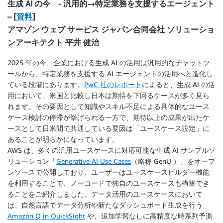
生成 AI の今 - 汎用的→特定業務を支援するエージェント
– [
資料
]
アマゾン ウェブ サービス ジャパン合同会社 ソリューショ
ンアーキテクト 平井 健治
2025 年の今、企業における生成 AI の活用は汎用的なチャットツ
ールから、特定業務を支援する AI エージェントの活用へと進化し
ている段階にあります。
PwC 社のレポート
によると、生成 AI の活
用において、米国と比較し日本は期待を下回るケースが多く見ら
れます。その要因として知識やスキル不足による具体的なユース
ケース検討の停滞が挙げられる一方で、期待以上の成果が出たケ
ースとして日米間で共通している要因は「ユースケース設定」に
あることが明らかになっています。
AWS は、多くの汎用ユースケースに対応可能な生成 AI サンプルソ
リューション「
Generative AI Use Cases
（略称 GenU ）」をオープ
ンソースで公開しており、ユーザーはユースケースビルダー機能
を利用することで、ノーコードで独自のユースケースも構築でき
ることをご紹介しました。データ活用のユースケースにおいて
は、自然言語でデータ分析や新たなダッシュボード生成を行う
Amazon Q in QuickSight
や、追加学習なしに高精度な時系列予測