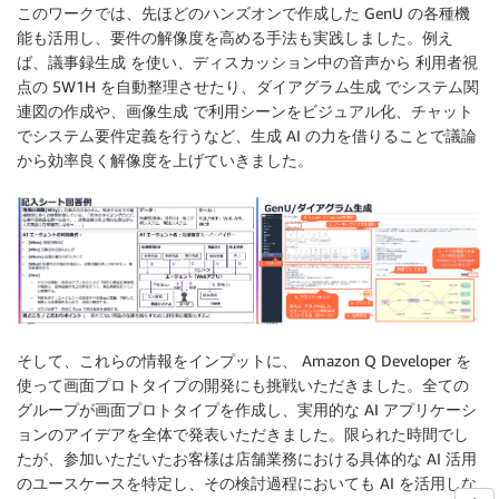
このワークでは、先ほどのハンズオンで作成した GenU の各種機
能も活用し、要件の解像度を高める手法も実践しました。例え
ば、
議事録生成
を使い、ディスカッション中の音声から 利用者視
点の 5W1H を自動整理させたり、
ダイアグラム生成
でシステム関
連図の作成や、
画像生成
で利用シーンをビジュアル化、
チャット
でシステム要件定義を行うなど、生成 AI の力を借りることで議論
から効率良く解像度を上げていきました。
そして、これらの情報をインプットに、 Amazon Q Developer を
使って画面プロトタイプの開発にも挑戦いただきました。全ての
グループが画面プロトタイプを作成し、実用的な AI アプリケーシ
ョンのアイデアを全体で発表いただきました。限られた時間でし
たが、参加いただいたお客様は店舗業務における具体的な AI 活用
のユースケースを特定し、その検討過程においても AI を活用しな