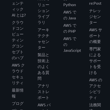
ェンテ
re:Post
リュー
Python
ィック
ション
ナレッ
AWS で
AI とは?
ライブ
ジセン
の Java
クラウ
ラリ
ター
AWS で
ドコン
アーキ
AWS サ
の PHP
ピュー
テクチ
ポート
AWS で
ティン
ャセン
の概要
の
グコン
ター
専門家
JavaScript
セプト
製品と
による
のハブ
技術上
サポー
AWS ク
のよく
トを受
ラウド
ある質
ける
セキュ
問
AWS の
リティ
アナリ
アクセ
最新情
ストレ
シビリ
報
ポート
ティ
ブログ
AWS パ
法務関