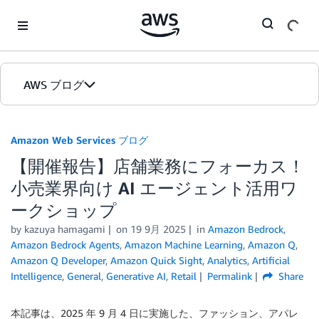
Skip to Main Content
AWS ブログ
ホーム
Amazon Web Services ブログ
【開催報告】店舗業務にフォーカス！
カテゴリ
小売業界向け AI エージェント活⽤ワ
エディション
ークショップ
by
kazuya hamagami
on
19 9月 2025
in
Amazon Bedrock
,
Amazon Bedrock Agents
,
Amazon Machine Learning
,
Amazon Q
,
Amazon Q Developer
,
Amazon Quick Sight
,
Analytics
,
Artificial
Intelligence
,
General
,
Generative AI
,
Retail
Permalink
Share
本記事は、2025 年 9 月 4 日に実施した、ファッション、アパレ