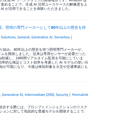
則って進めることで、生成 AI 活用ユースケースの解像度を上
生成 AI が活用できることを体験いただきました。
実現。照明の専門メーカーとして80年以上の歴史を持
 Solutions
,
General
,
Generative AI
,
Serverless
り組み。80年以上の歴史を持つ照明専門メーカーが、
検知システムを開発しました。従来は専用センサーが必要だった
0%削減し、24時間リアルタイム監視を可能にしていま
効率的な検証とコスト効率を考慮した AI モデルの使い分
知が可能になり、今後は検知対象を火災や交通事故にも
k
,
Generative AI
,
Intermediate (200)
,
Security
Permalink
に統合する際には、プロンプトインジェクションのリスク
ーションに対して包括的な脅威モデルを開発することで、