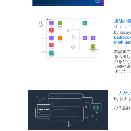
店舗の気づ
イテッ
by
kazuy
Bedrock 
Intellige
本記事では
を活用し
声をどう
日報や週
化して、
「人がい
by
原田 
少子高齢