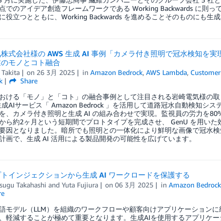
でのアイデア創造フレームワークである Working Backwards に
役立つとともに、Working Backwards を進めることそのものにも
株式会社様の AWS 生成 AI 事例「カメラ付き照明で冠水検知を
業のモノとコト融合
Takita
on
26 3月 2025
in
Amazon Bedrock
,
AWS Lambda
,
Customer
k
Share
おける「モノ」と「コト」の融合事例として注目される岩崎電気様の取
の生成AIサービス「 Amazon Bedrock 」を活用して道路冠水自動
を、カメラ付き照明と生成 AI の組み合わせで実現。監視員の労力を8
から約2ヶ月という短期間でプロトタイプを完成させ、 GenU を用いた
要因となりました。暗所でも照明との一体化により鮮明な画像で冠水検
計画で、生成 AI 活用による製品開発の可能性を広げています。
トインジェクションから生成 AI ワークロードを保護する
tsugu Takahashi
and
Yuta Fujiura
on
06 3月 2025
in
Amazon Bedroc
re
語モデル（LLM）を組織のワークフローや顧客向けアプリケーション
、軽減することが極めて重要となります。生成AIを使用するアプリケ