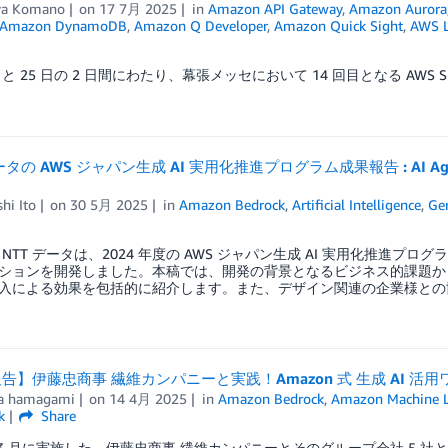
ya Komano
on
17 7月 2025
in
Amazon API Gateway
,
Amazon Aurora
Amazon DynamoDB
,
Amazon Q Developer
,
Amazon Quick Sight
,
AWS 
 日と 25 日の 2 日間にわたり、幕張メッセにおいて 14 回目となる AWS Sum
データの AWS ジャパン生成 AI 実用化推進プログラム成果報告 : A
hi Ito
on
30 5月 2025
in
Amazon Bedrock
,
Artificial Intelligence
,
Ge
NTT データは、2024 年度の AWS ジャパン生成 AI 実用化推進プログ
ションを開発しました。本稿では、開発の背景となるビジネス的課題か
入による効果を包括的に紹介します。また、デザイン関連の企業様との
告】伊藤忠商事 繊維カンパニーと実践！Amazon 式 生成 AI 活
a hamagami
on
14 4月 2025
in
Amazon Bedrock
,
Amazon Machine L
k
Share
年 3 月に実施した、伊藤忠商事 繊維カンパニーとそのグループ会社 5 社と