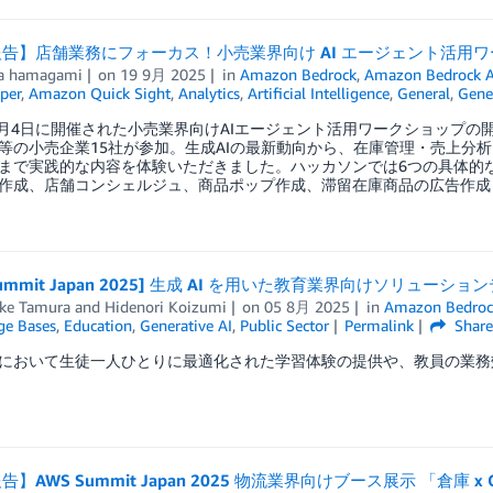
告】店舗業務にフォーカス！小売業界向け AI エージェント活⽤
a hamagami
on
19 9月 2025
in
Amazon Bedrock
,
Amazon Bedrock A
per
,
Amazon Quick Sight
,
Analytics
,
Artificial Intelligence
,
General
,
Gener
年9月4日に開催された小売業界向けAIエージェント活用ワークショップ
等の小売企業15社が参加。生成AIの最新動向から、在庫管理・売上分
まで実践的な内容を体験いただきました。ハッカソンでは6つの具体的
作成、店舗コンシェルジュ、商品ポップ作成、滞留在庫商品の広告作成
Summit Japan 2025] 生成 AI を用いた教育業界向けソリューシ
ke Tamura
and
Hidenori Koizumi
on
05 8月 2025
in
Amazon Bedroc
e Bases
,
Education
,
Generative AI
,
Public Sector
Permalink
Shar
において生徒一人ひとりに最適化された学習体験の提供や、教員の業務効
】AWS Summit Japan 2025 物流業界向けブース展示 「倉庫 x 