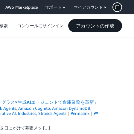
AWS Marketplace
サポート
マイアカウント
アカウントの作成
検索
コンソールにサインイン
スマートグラス×生成AIエージェントで倉庫業務を革新」
k Agents
,
Amazon Cognito
,
Amazon DynamoDB
,
rative AI
,
Industries
,
Strands Agents
Permalink
6 日にかけて幕張メッ […]