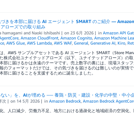
きを本部に届ける AI エージェント SMART のご紹介 — Amazon Bedroc
ドアローズでの取り組み
a hamagami
and
Naoki Ishibashi
on
23 6月 2026
in
Amazon API Ga
AgentCore
,
Amazon CloudFront
,
Amazon Cognito
,
Amazon Machine Lea
nce
,
AWS Glue
,
AWS Lambda
,
AWS WAF
,
General
,
Generative AI
,
Kiro
,
Ret
、AWS サンプルアセットである AI エージェント SMART（Store Manager
た株式会社ユナイテッドアローズ（以下、ユナイテッドアローズ）の取
本部に届けるかは永遠のテーマです。売上数字の裏には、現場スタッフ
報のフォーマットだけでは、その気づきを届けるのは難しいのが実情です。S
本部に届けることを支援するために誕生しました。
ない」を、AIが埋める ── 養鶏・防災・建設・化学の中堅・中小
洋次
on
14 5月 2026
in
Amazon Bedrock
,
Amazon Bedrock AgentCor
化、人口減少、労働力不足、地方における過疎化と地域経済の空洞化、医