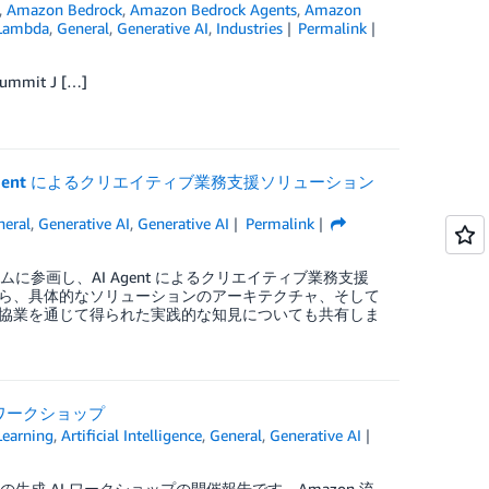
,
Amazon Bedrock
,
Amazon Bedrock Agents
,
Amazon
Lambda
,
General
,
Generative AI
,
Industries
Permalink
mit J […]
I Agent によるクリエイティブ業務支援ソリューション
neral
,
Generative AI
,
Generative AI
Permalink
ラムに参画し、AI Agent によるクリエイティブ業務支援
ら、具体的なソリューションのアーキテクチャ、そして
協業を通じて得られた実践的な知見についても共有しま
用ワークショップ
earning
,
Artificial Intelligence
,
General
,
Generative AI
の生成 AI ワークショップの開催報告です。Amazon 流