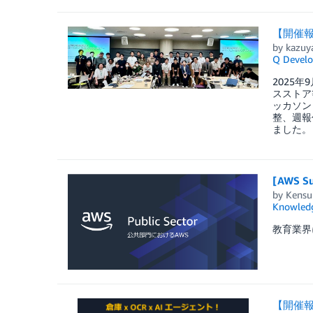
【開催報
by
kazuy
Q Develo
2025
スストア
ッカソン
整、週報
ました。
[AWS 
by
Kensu
Knowledg
教育業界
【開催報告