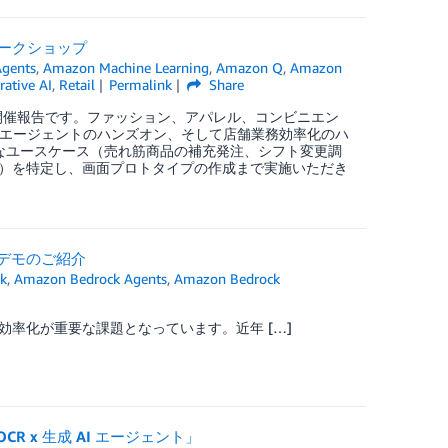
ワークショップ
gents
,
Amazon Machine Learning
,
Amazon Q
,
Amazon
ative AI
,
Retail
Permalink
Share
の開催報告です。ファッション、アパレル、コンビニエン
析エージェントのハンズオン、そして店舗業務効率化のハ
なユースケース（売れ筋商品の補充発注、シフト変更調
）を特定し、画面プロトタイプの作成まで実施いただき
ョンデモのご紹介
k
,
Amazon Bedrock Agents
,
Amazon Bedrock
e
率化が重要な課題となっています。近年 […]
OCR x 生成 AI エージェント」