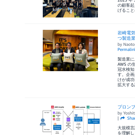
の顧客起点
げることに
岩崎電気
つ製造
by
Naoto 
Permalin
製造業に
AWS 
冠水検知
す。企画
けが成功
拡大する
プロンプ
by
Yoshi
Sha
大規模言
を理解し