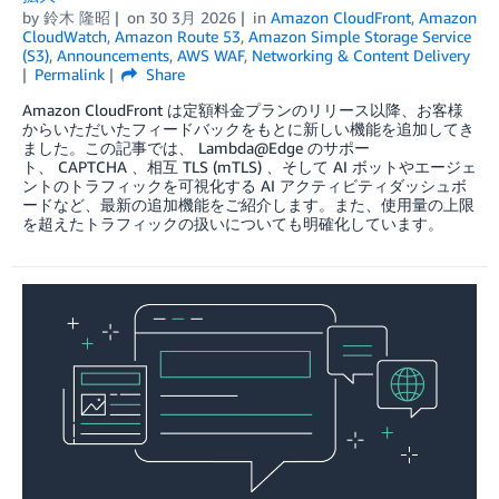
by
鈴木 隆昭
on
30 3月 2026
in
Amazon CloudFront
,
Amazon
CloudWatch
,
Amazon Route 53
,
Amazon Simple Storage Service
(S3)
,
Announcements
,
AWS WAF
,
Networking & Content Delivery
Permalink
Share
Amazon CloudFront は定額料金プランのリリース以降、お客様
からいただいたフィードバックをもとに新しい機能を追加してき
ました。この記事では、 Lambda@Edge のサポー
ト、 CAPTCHA 、相互 TLS (mTLS) 、そして AI ボットやエージェ
ントのトラフィックを可視化する AI アクティビティダッシュボ
ードなど、最新の追加機能をご紹介します。また、使用量の上限
を超えたトラフィックの扱いについても明確化しています。