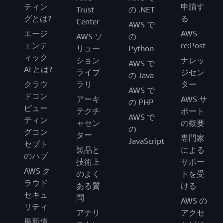
ティン
申請す
Trust
の .NET
グとは?
る
Center
AWS で
エージ
AWS
AWS ソ
の
ェンテ
re:Post
リュー
Python
ィック
ション
ナレッ
AWS で
AI とは?
ライブ
ジセン
の Java
クラウ
ラリ
ター
AWS で
ドコン
アーキ
AWS サ
の PHP
ピュー
テクチ
ポート
AWS で
ティン
ャセン
の概要
の
グコン
ター
専門家
JavaScript
セプト
製品と
による
のハブ
技術上
サポー
AWS ク
のよく
トを受
ラウド
ある質
ける
セキュ
問
AWS の
リティ
アナリ
アクセ
最新情