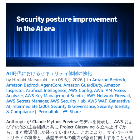
AI 時代におけるセキュリティ体制の強化
by
Hiroaki Matsuzaki
on
05 6月 2026
in
Amazon Bedrock
,
Amazon Bedrock AgentCore
,
Amazon GuardDuty
,
Amazon
Inspector
,
Artificial Intelligence
,
AWS Config
,
AWS IAM Access
Analyzer
,
AWS Key Management Service
,
AWS Network Firewall
,
AWS Secrets Manager
,
AWS Security Hub
,
AWS WAF
,
Generative
AI
,
Intermediate (200)
,
Security & Governance
,
Security, Identity,
& Compliance
Permalink
Share
Anthropic が Claude Mythos Preview モデルを発表し、AWS およ
びその他の主要組織と共に Project Glasswing を立ち上げてか
ら、まだ数週間しか経っていません。これにより、サイバーセキ
ュリティの将来と、基盤モデルの能力が急速に向上することが組