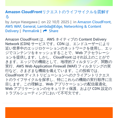
Amazon CloudFrontリクエストのライフサイクルを図解す
る
by
Junya Hasegawa
on
22 10月 2025
in
Amazon CloudFront
,
AWS WAF
,
General
,
Lambda@Edge
,
Networking & Content
Delivery
Permalink
Share
Amazon CloudFront は、AWS ネイティブの Content Delivery
Network (CDN) サービスです。CDN は、エンドユーザーにより
近い世界中のエッジロケーションのネットワークを使用し、エッ
ジでコンテンツをキャッシュすることで、Web アクセラレーシ
ョンを提供します。しかし、CloudFront はそれ以上のことがで
きます。エッジでの機能として、地理的フィルタリング、関数の
実行、AWS Web Application Firewall (WAF) フィルタリングの実
行など、さまざまな機能を備えています。この投稿では、
CloudFront ディストリビューションへのクライアントリクエス
トのライフサイクルを探求し、特にこれらの機能の実行順序に注
目します。この理解は、Web アプリケーションの配信最適化、
Web アプリケーションのセキュリティ保護、および CDN 設定の
トラブルシューティングにおいて不可欠です。