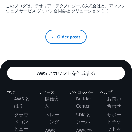
このブログは、テオリア・テクノロジーズ株式会社と、アマゾン
ウェブ サービス ジャパン合同会社 ソリューション […]
← Older posts
AWS アカウントを作成する
学ぶ
リソース
デベロッパー
ヘルプ
AWS と
開始方
Builder
お問い
は？
法
Center
合わせ
クラウ
トレー
SDK と
サポー
ドコン
ニング
ツール
トチケ
ピュー
ットを
AWS
AWS で