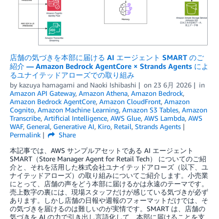
店舗の気づきを本部に届ける AI エージェント SMART のご
紹介 — Amazon Bedrock AgentCore × Strands Agents によ
るユナイテッドアローズでの取り組み
by
kazuya hamagami
and
Naoki Ishibashi
on
23 6月 2026
in
Amazon API Gateway
,
Amazon Athena
,
Amazon Bedrock
,
Amazon Bedrock AgentCore
,
Amazon CloudFront
,
Amazon
Cognito
,
Amazon Machine Learning
,
Amazon S3 Tables
,
Amazon
Transcribe
,
Artificial Intelligence
,
AWS Glue
,
AWS Lambda
,
AWS
WAF
,
General
,
Generative AI
,
Kiro
,
Retail
,
Strands Agents
Permalink
Share
本記事では、AWS サンプルアセットである AI エージェント
SMART（Store Manager Agent for Retail Tech） についてのご紹
介と、それを活用した株式会社ユナイテッドアローズ（以下、ユ
ナイテッドアローズ）の取り組みについてご紹介します。小売業
にとって、店舗の声をどう本部に届けるかは永遠のテーマです。
売上数字の裏には、現場スタッフだけが感じている気づきが必ず
あります。しかし店舗の日報や週報のフォーマットだけでは、そ
の気づきを届けるのは難しいのが実情です。SMART は、店舗の
気づきを AI の力で引き出し言語化して、本部に届けることを支