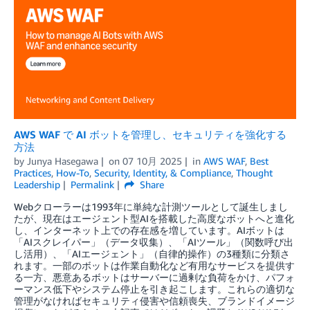
AWS WAF で AI ボットを管理し、セキュリティを強化する
方法
by
Junya Hasegawa
on
07 10月 2025
in
AWS WAF
,
Best
Practices
,
How-To
,
Security, Identity, & Compliance
,
Thought
Leadership
Permalink
Share
Webクローラーは1993年に単純な計測ツールとして誕生しまし
たが、現在はエージェント型AIを搭載した高度なボットへと進化
し、インターネット上での存在感を増しています。AIボットは
「AIスクレイパー」（データ収集）、「AIツール」（関数呼び出
し活用）、「AIエージェント」（自律的操作）の3種類に分類さ
れます。一部のボットは作業自動化など有用なサービスを提供す
る一方、悪意あるボットはサーバーに過剰な負荷をかけ、パフォ
ーマンス低下やシステム停止を引き起こします。これらの適切な
管理がなければセキュリティ侵害や信頼喪失、ブランドイメージ