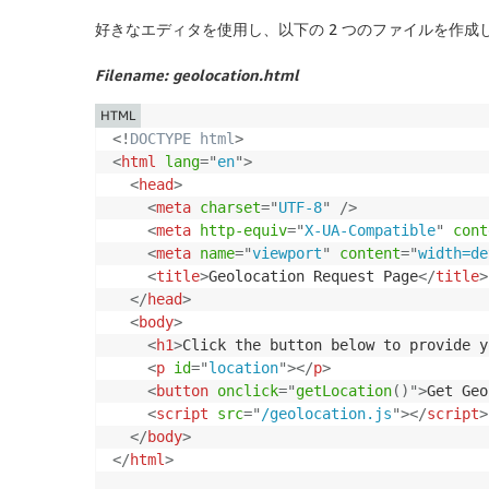
好きなエディタを使用し、以下の 2 つのファイルを作成
Filename: geolocation.html
HTML
<!
DOCTYPE
html
>
<
html
lang
=
"
en
"
>
<
head
>
<
meta
charset
=
"
UTF-8
"
/>
<
meta
http-equiv
=
"
X-UA-Compatible
"
cont
<
meta
name
=
"
viewport
"
content
=
"
width=de
<
title
>
Geolocation Request Page
</
title
>
</
head
>
<
body
>
<
h1
>
Click the button below to provide y
<
p
id
=
"
location
"
>
</
p
>
<
button
onclick
=
"
getLocation
(
)
"
>
Get Geo
<
script
src
=
"
/geolocation.js
"
>
</
script
>
</
body
>
</
html
>