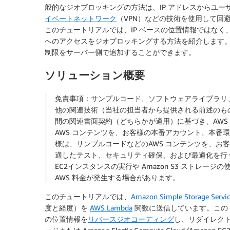
般的なジオブロッキングの方法は、IP アドレスからユ
イベートネットワーク
（VPN）などの技術を使用して回
このチュートリアルでは、IP ベースの位置情報ではなく
へのアクセスをジオブロッキングする方法を紹介します。
制限をサーバー側で追加することができます。
ソリューション概要
免責事項：サンプルコード、ソフトウェアライブラリ
他の関連技術（当社の担当者から提供される前述のものを含む）
間の関連書面契約（どちらかが適用）に基づき、AWS
AWS コンテンツを、お客様の本番アカウント、本番
様は、サンプルコードなどのAWS コンテンツを、お
適したテスト、セキュリティ確保、および最適化を行う責
EC2インスタンスの実行や Amazon S3 ストレー
AWS 料金が発生する場合があります。
このチュートリアルでは、
Amazon Simple Storage Servi
度と経度）を
AWS Lambda
関数に送信しています。この L
の位置情報を
リバースジオコーディング
し、リダイレクト