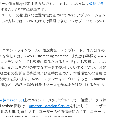
ーザーの所在地を特定する方法です。しかし、この方法は
仮想プラ
避することが非常に簡単です。
、ユーザーの
物理的な位置情報
に基づいて Web アプリケーション
この方法では、VPN だけでは回避できないジオブロッキングの
、コマンドラインツール、概念実証、テンプレート、またはその
は、AWS Customer Agreement、またはお客様と AWS
 コンテンツとしてお客様に提供されるものです。お客様は、この
環境、またはその他の重要なデータで使用しないでください。お客
客様固有の品質管理手法および基準に基づき、本番環境での使用に
任を負います。AWS コンテンツをデプロイすると、Amazon
ジの使用など、AWS の課金対象リソースを作成または使用するための
ce (Amazon S3)
上の Web ページをデプロイして、位置データ（緯
ambda 関数は、
Amazon Location Service
を利用して、ユーザー
用の URL を返します。ユーザーの位置情報に応じて、エラーペ