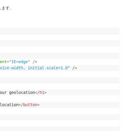
します。
ent
=
"
IE=edge
"
/>
vice-width, initial-scale=1.0
"
/>
our geolocation
</
h1
>
location
</
button
>