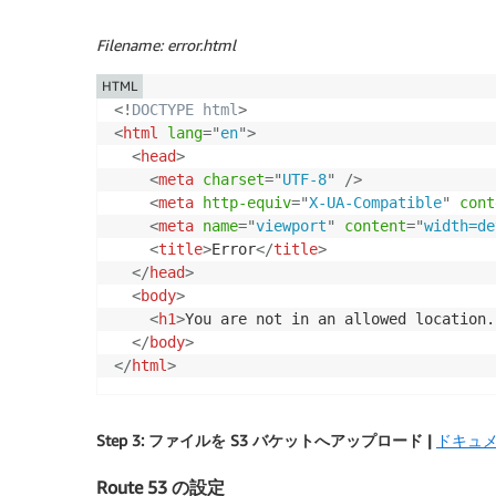
Filename: error.html
HTML
<!
DOCTYPE
html
>
<
html
lang
=
"
en
"
>
<
head
>
<
meta
charset
=
"
UTF-8
"
/>
<
meta
http-equiv
=
"
X-UA-Compatible
"
cont
<
meta
name
=
"
viewport
"
content
=
"
width=de
<
title
>
Error
</
title
>
</
head
>
<
body
>
<
h1
>
You are not in an allowed location.
</
body
>
</
html
>
Step 3: ファイルを S3 バケットへアップロード
|
ドキュ
Route 53 の設定