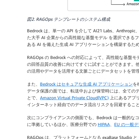
図2. RAGOps テンプレートのシステム構成
Bedrock は、単一の API を介して AI21 Labs、Anthropic、
た大手 AI 企業からの高性能な基盤モデル を選択でき
ある AI を備えた生成 AI アプリケーションを構築す
RAGOps の Bedrock への対応によって、高性能
の回答品質の改善に向けてすぐに試すことができます。他に
の活用やデータを活用する文脈ごとにデータセットを管
また、
Bedrock はセキュアな生成 AI アプリケーション
を
データ保護の面では、転送中および保管時には、全ての
とで、
Amazon Virtual Private Cloud(VPC)
上にあるアプリ
インターネット経由でのデータ流出リスクを回避するこ
次にコンプライアンスの側面でも、Bedrock は一般的
に準拠しているほか、医療分野での
HIPAA
、
EU の一般
RAGOps は、プラットフォームとなる exaBase Studio と