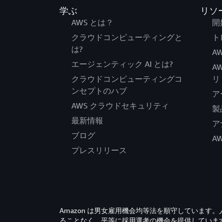
学ぶ
リソ
AWS とは？
開
クラウドコンピューティングと
ト
は?
AW
エージェンティック AI とは?
A
クラウドコンピューティングコ
リ
ンセプトのハブ
ア
AWS クラウドセキュリティ
製
最新情報
ア
ブログ
A
プレスリリース
Amazon は男女雇用機会均等法を順守していま
ることなく、平等に採用選考の機会を提供していま