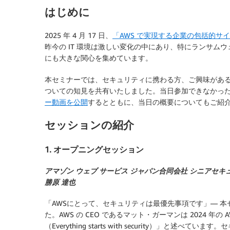
はじめに
2025 年 4 月 17 日、
「AWS で実現する企業の包括的サ
昨今の IT 環境は激しい変化の中にあり、特にランサムウェ
にも大きな関心を集めています。
本セミナーでは、セキュリティに携わる方、ご興味がある
ついての知見を共有いたしました。当日参加できなかっ
ー動画を公開
するとともに、当日の概要についてもご紹
セッションの紹介
1. オープニングセッション
アマゾン ウェブ サービス ジャパン合同会社 シニアセ
勝原 達也
「AWSにとって、セキュリティは最優先事項です」— 本
た。AWS の CEO であるマット・ガーマンは 2024 年の 
（Everything starts with security）」