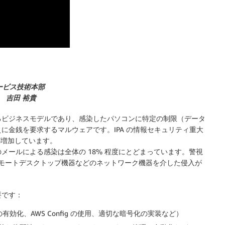
ービス技術本部
ト 吉田 裕貴
るビジネスモデルであり、感染したパソコンに特定の制限（データ
に金銭を要求するマルウェアです。IPA の情報セキュリティ重大
害が増加しています。
メールによる感染は全体の 18% 程度にとどまっています。警視
やリモートデスクトップ機器などのネットワーク機器を介した侵入が
要です：
有効化、AWS Config の使用、適切な暗号化の実装など）