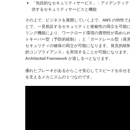
「包括的なセキュリティサービス」：アイデンティテ
供するセキュリティサービスと機能
その上で、ビジネスを展開していく上で、AWS の特性
とで、一見相反するセキュリティと俊敏性の両立を可能に
リング機能により、ワークロード環境の透明性が高めら
トキーパー型（予防的統制）」と「ガードレール型（発見
セキュリティの確保の両立が可能になります。発見的統制の具
的コンプライアンス」を実現することが可能になります。AW
Architected Framework が道しるべとなります。
優れたブレーキがあるからこそ安心してスピードを出せ
を支えるメカニズムの１つなのです。