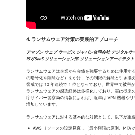
4. ランサムウェア対策の実践的アプローチ
アマゾン ウェブ サービス ジャパン合同会社 デジタルサ
ISV/SaaS ソリューション部 ソリューションアーキテク
ランサムウェアは企業から金銭を強要するために使用す
の暗号化や削除など）をかけ、その制限の解除と引き換え
脅威では 10 年連続で 1 位となっており、世界中で被
ランサムウェアの感染経路は多様化しており、実は従来の
庁サイバー警察局の情報によれば、近年は VPN 機器
増加しています。
ランサムウェアに対する基本的な対策として、以下が重
AWS リソースの設定見直し（最小権限の原則、MFA の