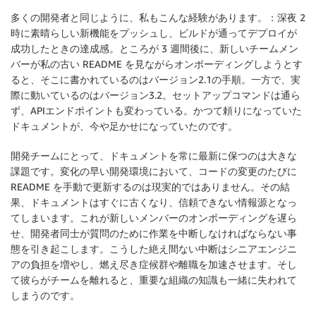
多くの開発者と同じように、私もこんな経験があります。：深夜 2
時に素晴らしい新機能をプッシュし、ビルドが通ってデプロイが
成功したときの達成感。ところが 3 週間後に、新しいチームメン
バーが私の古い README を見ながらオンボーディングしようとす
ると、そこに書かれているのはバージョン2.1の手順。一方で、実
際に動いているのはバージョン3.2。セットアップコマンドは通ら
ず、APIエンドポイントも変わっている。かつて頼りになっていた
ドキュメントが、今や足かせになっていたのです。
開発チームにとって、ドキュメントを常に最新に保つのは大きな
課題です。変化の早い開発環境において、コードの変更のたびに
README を手動で更新するのは現実的ではありません。その結
果、ドキュメントはすぐに古くなり、信頼できない情報源となっ
てしまいます。これが新しいメンバーのオンボーディングを遅ら
せ、開発者同士が質問のために作業を中断しなければならない事
態を引き起こします。こうした絶え間ない中断はシニアエンジニ
アの負担を増やし、燃え尽き症候群や離職を加速させます。そし
て彼らがチームを離れると、重要な組織の知識も一緒に失われて
しまうのです。