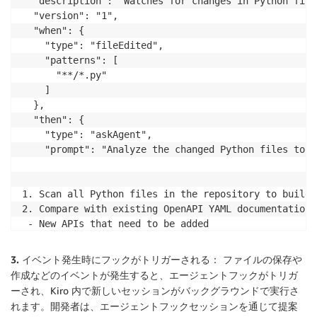
  "description": "Watches for changes in Python file
  "version": "1",

  "when": {

    "type": "fileEdited",

    "patterns": [

      "**/*.py"

    ]

  },

  "then": {

    "type": "askAgent",

    "prompt": "Analyze the changed Python files to i
1. Scan all Python files in the repository to build 
2. Compare with existing OpenAPI YAML documentation 
 - New APIs that need to be added

 - Removed APIs that need to be deleted

 - Modified APIs that need updates

3. イベント発生時にフックがトリガーされる：
ファイルの保存や
3. Update the OpenAPI YAML file with the detected cha
作成などのイベントが発生すると、エージェントフックがトリガ
4. Update README.md and any other relevant documenta
ーされ、Kiro 内で新しいセッションがバックグラウンドで実行さ
5. Provide a summary of what APIs were added, modifi
れます。開発者は、エージェントフックセッションを通じて提案