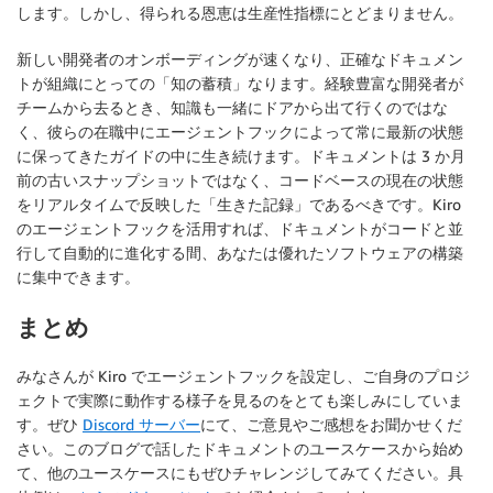
します。しかし、得られる恩恵は生産性指標にとどまりません。
新しい開発者のオンボーディングが速くなり、正確なドキュメン
トが組織にとっての「知の蓄積」なります。経験豊富な開発者が
チームから去るとき、知識も一緒にドアから出て行くのではな
く、彼らの在職中にエージェントフックによって常に最新の状態
に保ってきたガイドの中に生き続けます。ドキュメントは 3 か月
前の古いスナップショットではなく、コードベースの現在の状態
をリアルタイムで反映した「生きた記録」であるべきです。Kiro
のエージェントフックを活用すれば、ドキュメントがコードと並
行して自動的に進化する間、あなたは優れたソフトウェアの構築
に集中できます。
まとめ
みなさんが Kiro でエージェントフックを設定し、ご自身のプロジ
ェクトで実際に動作する様子を見るのをとても楽しみにしていま
す。ぜひ
Discord サーバー
にて、ご意見やご感想をお聞かせくだ
さい。このブログで話したドキュメントのユースケースから始め
て、他のユースケースにもぜひチャレンジしてみてください。具