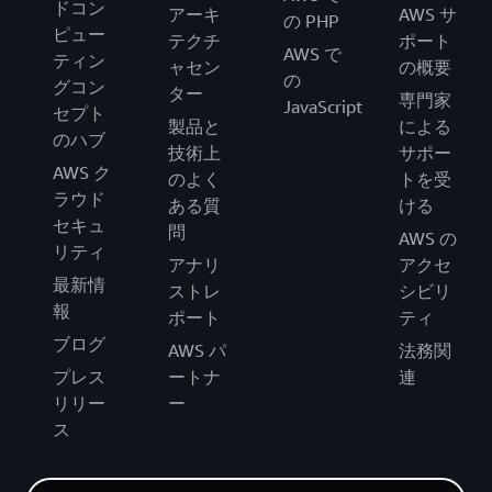
ドコン
アーキ
AWS サ
の PHP
ピュー
テクチ
ポート
AWS で
ティン
ャセン
の概要
の
グコン
ター
専門家
JavaScript
セプト
製品と
による
のハブ
技術上
サポー
AWS ク
のよく
トを受
ラウド
ある質
ける
セキュ
問
AWS の
リティ
アナリ
アクセ
最新情
ストレ
シビリ
報
ポート
ティ
ブログ
AWS パ
法務関
プレス
ートナ
連
リリー
ー
ス