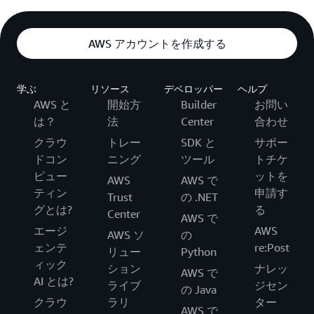
AWS アカウントを作成する
学ぶ
リソース
デベロッパー
ヘルプ
AWS と
開始方
Builder
お問い
は？
法
Center
合わせ
クラウ
トレー
SDK と
サポー
ドコン
ニング
ツール
トチケ
ピュー
ットを
AWS
AWS で
ティン
申請す
Trust
の .NET
グとは?
る
Center
AWS で
エージ
AWS
AWS ソ
の
ェンテ
re:Post
リュー
Python
ィック
ション
ナレッ
AWS で
AI とは?
ライブ
ジセン
の Java
クラウ
ラリ
ター
AWS で