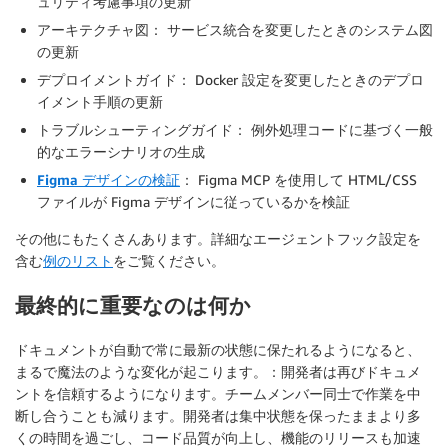
ュリティ考慮事項の更新
アーキテクチャ図：
サービス統合を変更したときのシステム図
の更新
デプロイメントガイド：
Docker 設定を変更したときのデプロ
イメント手順の更新
トラブルシューティングガイド：
例外処理コードに基づく一般
的なエラーシナリオの生成
Figma デザインの検証
：
Figma MCP を使用して HTML/CSS
ファイルが Figma デザインに従っているかを検証
その他にもたくさんあります。詳細なエージェントフック設定を
含む
例のリスト
をご覧ください。
最終的に重要なのは何か
ドキュメントが自動で常に最新の状態に保たれるようになると、
まるで魔法のような変化が起こります。：開発者は再びドキュメ
ントを信頼するようになります。チームメンバー同士で作業を中
断し合うことも減ります。開発者は集中状態を保ったままより多
くの時間を過ごし、コード品質が向上し、機能のリリースも加速