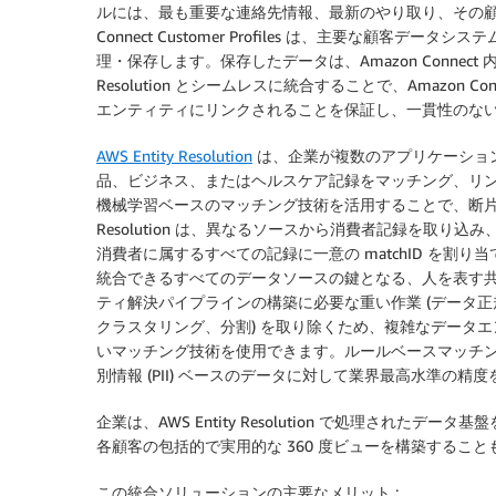
ルには、最も重要な連絡先情報、最新のやり取り、その顧
Connect Customer Profiles は、主要な顧
理・保存します。保存したデータは、Amazon Connect
Resolution とシームレスに統合することで、Amazon Con
エンティティにリンクされることを保証し、一貫性のな
AWS Entity Resolution
は、企業が複数のアプリケーショ
品、ビジネス、またはヘルスケア記録をマッチング、リ
機械学習ベースのマッチング技術を活用することで、断片化さ
Resolution は、異なるソースから消費者記録を取
消費者に属するすべての記録に一意の matchID を
統合できるすべてのデータソースの鍵となる、人を表す共通キーを作
ティ解決パイプラインの構築に必要な重い作業 (データ正
クラスタリング、分割) を取り除くため、複雑なデータ
いマッチング技術を使用できます。ルールベースマッチン
別情報 (PII) ベースのデータに対して業界最高水準の
企業は、AWS Entity Resolution で処理されたデータ基盤を基
各顧客の包括的で実用的な 360 度ビューを構築すること
この統合ソリューションの主要なメリット :