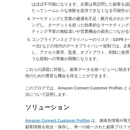
はほぼ不可能になります。企業は再訪問した顧客を認
たってシームレスな体験を提供できなくなる可能性が
マーケティングと営業の最適化不足
：断片化されたデ
ングし、ターゲットを絞った効果的なマーケティング
ティング予算の無駄遣いや営業機会の損失につながる
コンプライアンスとプライバシーのリスク
：GDPR 
ー法) などの現代のデータプライバシー規制では、
し、アクセス要求、監査、オプトアウト、削除に使用
うな規制への準拠が困難になります。
これらの課題に対処し、顧客データを統一ビューに統合
持のための豊富な機会を得ることができます。
このブログでは、Amazon Connect Customer Profile
法について説明します。
ソリューション
Amazon Connect Customer Profiles
は、連絡先情報や取
顧客情報を統合・保存し、単一の統一された顧客プロフ