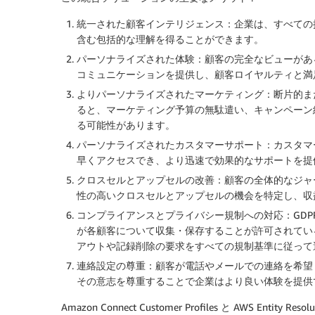
統一された顧客インテリジェンス
：企業は、すべての
含む包括的な理解を得ることができます。
パーソナライズされた体験
：顧客の完全なビューがあ
コミュニケーションを提供し、顧客ロイヤルティと満
よりパーソナライズされたマーケティング
：断片的ま
ると、マーケティング予算の無駄遣い、キャンペーン
る可能性があります。
パーソナライズされたカスタマーサポート
：カスタマ
早くアクセスでき、より迅速で効果的なサポートを提
クロスセルとアップセルの改善
：顧客の全体的なジャ
性の高いクロスセルとアップセルの機会を特定し、収
コンプライアンスとプライバシー規制への対応
：GD
が各顧客について収集・保存することが許可されてい
アウトや記録削除の要求をすべての規制基準に従って
連絡設定の尊重
：顧客が電話やメールでの連絡を希望
その意志を尊重することで企業はより良い体験を提供
Amazon Connect Customer Profiles と AWS E