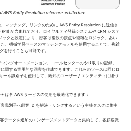
 AWS Entity Resolution reference architecture
グ、リンクのために AWS Entity Resolution に送信さ
II) が含まれており、ロイヤルティ登録システムや CRM システ
マッチングロジックと設定により、顧客は複数の接点や複雑なロジック、あい
また、機械学習ベースのマッチングモデルを使用することで、複雑
ングを行うことも可能です。
les は、マーケティングオートメーション、コールセンターのやり取りの記録、
客に関する実用的な洞察を作成できます。これらのソースは同じロ
のキーや識別子を使用して、既知のユーザー / エンティティに紐づ
は各 AWS サービスの使用を最適化できます：
ステムから顧客識別子へ顧客 ID を解決・リンクするという中核タスクに集中
s は、解決された顧客データを追加のエンゲージメントデータと集約して、各顧客識