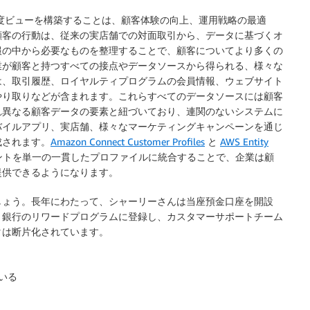
 度ビューを構築することは、顧客体験の向上、運用戦略の最適
顧客の行動は、従来の実店舗での対面取引から、データに基づくオ
報の中から必要なものを整理することで、顧客についてより多くの
業が顧客と持つすべての接点やデータソースから得られる、様々な
は、取引履歴、ロイヤルティプログラムの会員情報、ウェブサイト
やり取りなどが含まれます。これらすべてのデータソースには顧客
れ異なる顧客データの要素と紐づいており、連関のないシステムに
バイルアプリ、実店舗、様々なマーケティングキャンペーンを通じ
成されます。
Amazon Connect Customer Profiles
と
AWS Entity
ントを単一の一貫したプロファイルに統合することで、企業は顧
提供できるようになります。
しょう。長年にわたって、シャーリーさんは当座預金口座を開設
、銀行のリワードプログラムに登録し、カスタマーサポートチーム
タは断片化されています。
いる