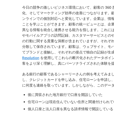
今日の競争の激しいビジネス環境において、顧客の 360
化、そしてマーケティング効率の改善につながります。
ンラインでの個別対応へと変化しています。企業は、情
ことを学ぶことができます。顧客の統一ビューとは、企
異なる情報を統合し連携させる能力を指します。これに
やモバイルアプリの訪問記録、カスタマーサービスとの
の行動に関する貴重な洞察が含まれていますが、それぞ
分散して保存されています。顧客は、ウェブサイト、モ
てブランドと接触し、それぞれの接点で独自の記録が生
Resolution
を使用してこれらの断片化されたデータポイ
客をより深く理解し、真にパーソナライズされた体験を
ある銀行の顧客であるシャーリーさんの例を考えてみま
し、クレジットカードを申し込み、住宅ローンを申請し
に何度も連絡を取っています。しかしながら、このデー
後に買収された地方銀行で口座を開設していた
住宅ローンは現在住んでいない住所と関連付けられて
個人口座と法人口座を異なる請求情報で開設している