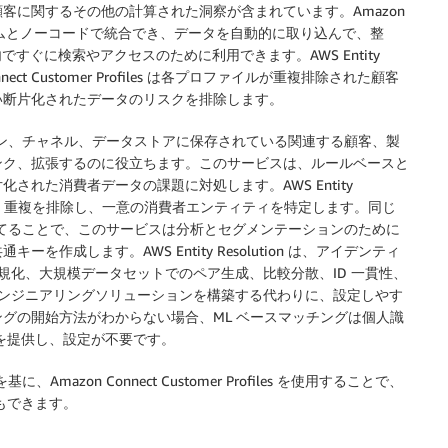
客に関するその他の計算された洞察が含まれています。Amazon
客データシステムとノーコードで統合でき、データを自動的に取り込んで、整
 内ですぐに検索やアクセスのために利用できます。AWS Entity
nect Customer Profiles は各プロファイルが重複排除された顧客
い断片化されたデータのリスクを排除します。
ン、チャネル、データストアに保存されている関連する顧客、製
ンク、拡張するのに役立ちます。このサービスは、ルールベースと
れた消費者データの課題に対処します。AWS Entity
り込み、重複を排除し、一意の消費者エンティティを特定します。同じ
割り当てることで、このサービスは分析とセグメンテーションのために
成します。AWS Entity Resolution は、アイデンティ
規化、大規模データセットでのペア生成、比較分散、ID 一貫性、
エンジニアリングソリューションを構築する代わりに、設定しやす
グの開始方法がわからない場合、ML ベースマッチングは個人識
精度を提供し、設定が不要です。
に、Amazon Connect Customer Profiles を使用することで、
もできます。