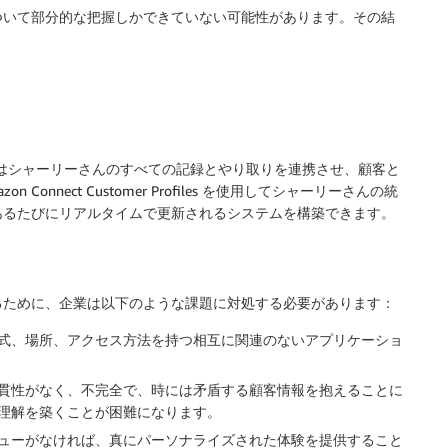
ついて部分的な把握しかできていない可能性があります。その結
ことで、銀行はシャーリーさんのすべての記録とやり取りを連携させ、顧客と
nnect Customer Profiles を使用してシャーリーさんの統
あるたびにリアルタイムで更新されるシステムを構築できます。
るために、企業は以下のような課題に対処する必要があります：
式、場所、アクセス方法を持つ相互に関連のないアプリケーショ
貫性がなく、不完全で、時には矛盾する顧客情報を抱えることに
理解を築くことが困難になります。
ューがなければ、真にパーソナライズされた体験を提供すること