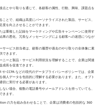
接点とやり取りを通じて、各顧客の属性、行動、興味、課題点を
ることで、組織は高度にパーソナライズされた製品、サービス、
足度を向上させることができます。
たは重複した記録をマーケティングや広告キャンペーンに使用す
結果の悪化、冗長なメッセージングによる顧客への迷惑につなが
ーサービス担当者は、顧客の履歴や過去のやり取りの全体像に素
供できます。
ーニーと製品・サービス利用状況を理解することで、企業は関連
益成長を促進できます。
PR や CCPA などの現代のデータプライバシーポリシーでは、企業
る個人データを包括的に理解する必要があります。また、オプト
適切に実行する必要があります。
しない場合、複数の電話番号やメールアドレスを持っていても、
できます。
ntity Resolution の力を組み合わせることで、企業は消費者の包括的な 360