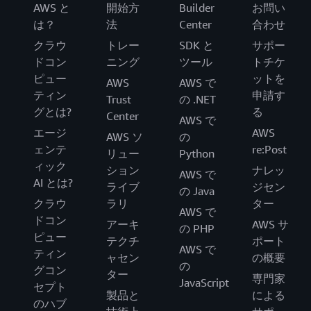
AWS と
開始方
Builder
お問い
は？
法
Center
合わせ
クラウ
トレー
SDK と
サポー
ドコン
ニング
ツール
トチケ
ピュー
ットを
AWS
AWS で
ティン
申請す
Trust
の .NET
グとは?
る
Center
AWS で
エージ
AWS
AWS ソ
の
ェンテ
re:Post
リュー
Python
ィック
ション
ナレッ
AWS で
AI とは?
ライブ
ジセン
の Java
クラウ
ラリ
ター
AWS で
ドコン
アーキ
AWS サ
の PHP
ピュー
テクチ
ポート
AWS で
ティン
ャセン
の概要
の
グコン
ター
専門家
JavaScript
セプト
製品と
による
のハブ