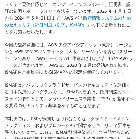
ュリティ要件に応じて、コンプライアンスレポート、証明書、認
証の範囲とポートフォリオを決定しています。 2023 年 4 月 1 日
から 2024 年 3 月 31 日まで、AWS が「
政府情報システムのため
のセキュリティ評価制度（以下、ISMAP）
」の下で更新されたこ
とをお知らせいたします。
今回の登録範囲には、AWS アジアパシフィック（東京）リージョ
ンと AWS アジアパシフィック（大阪）リージョンを含む 22 リー
ジョンであり、 AWSサービスの11件追加された合計 157のAWSサ
ービスが含まれます。 AWSは、2020 年 3 月に発効されて以来、
ISMAP運営委員会によるISMAPへの認定を継続しております。
ISMAPは、パブリッククラウドサービスのセキュリティを評価す
る日本政府のプログラムです。ISMAPの目的は、政府調達のベー
スライン要件として、クラウドサービス事業者（CSP）が遵守すべ
き共通のセキュリティ基準を示すものとなります。
本制度では、CSPが実施しなければならないクラウド・ドメイン、
プラクティス、およびプロシージャに関するセキュリティ要件を
導入しています。CSPは、ISMAP登録事業者として申請するため
に、ISMAPが認定する第三者評価者である監査機関と契約し、セ