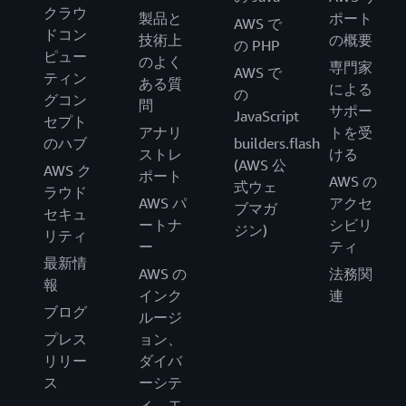
クラウ
製品と
ポート
AWS で
ドコン
技術上
の概要
の PHP
ピュー
のよく
専門家
AWS で
ティン
ある質
による
の
グコン
問
サポー
JavaScript
セプト
アナリ
トを受
のハブ
builders.flash
ストレ
ける
(AWS 公
AWS ク
ポート
AWS の
式ウェ
ラウド
AWS パ
アクセ
ブマガ
セキュ
ートナ
シビリ
ジン)
リティ
ー
ティ
最新情
AWS の
法務関
報
インク
連
ブログ
ルージ
プレス
ョン、
リリー
ダイバ
ス
ーシテ
ィ、エ