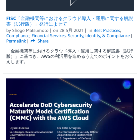
FISC「金融機関等におけるクラウド導入・運用に関する解説
書（試行版）」発行によせて
by
Shogo Matsumoto
on
28 5月 2021
in
Best Practices
,
Compliance
,
Financial Services
,
Security, Identity, & Compliance
Permalink
Share
「金融機関等におけるクラウド導入・運用に関する解説書（試行
版）」に基づき、AWSの利活用を進めるうえでのポイントをお伝
えします。