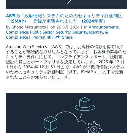
AWSの「政府情報システムのためのセキュリティ評価制度
（ISMAP）」登録が更新されました。(2024年度）
by
Shogo Matsumoto
on
26 8月 2024
in
Announcements
,
Compliance
,
Public Sector
,
Security
,
Security, Identity, &
Compliance
Permalink
Share
Amazon Web Services （AWS）では、お客様の信頼を得て維持
することが継続的な取り組みとなっています。お客様の業界のセ
キュリティ要件に応じて、コンプライアンスレポート、証明書、
認証の範囲とポートフォリオを決定しています。 2023 年 12 月
1 日から 2024 年 12 月 31 日まで、AWS が「政府情報システム
のためのセキュリティ評価制度（以下、ISMAP ）」の下で更新
されたことをお知らせいたします。