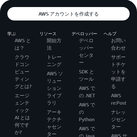
AWS アカウントを作成する
学ぶ
リソース
デベロッパー
ヘルプ
AWS と
開始方
デベロ
お問い
は？
法
ッパー
合わせ
センタ
クラウ
トレー
サポー
ー
ドコン
ニング
トチケ
ピュー
SDK と
ットを
AWS ソ
ティン
ツール
申請す
リュー
グとは?
る
ション
AWS で
エージ
ライブ
の .NET
AWS
ェンテ
ラリ
re:Post
AWS で
ィック
アーキ
の
ナレッ
AI とは
テクチ
Python
ジセン
何です
ャセン
ター
AWS で
か?
ター
の Java
AWS サ