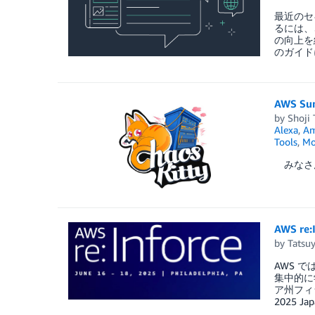
最近のセ
るには、
の向上を
のガイド
AWS S
by
Shoji
Alexa
,
Am
Tools
,
Mo
みなさんこ
AWS re
by
Tatsu
AWS 
集中的に
ア州フィ
2025 