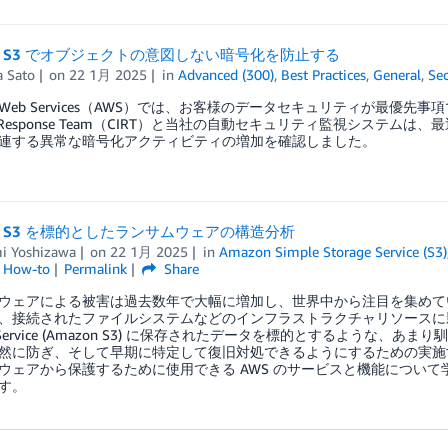
on S3 でオブジェクトの意図しない暗号化を防止する
a Sato
on
22 1月 2025
in
Advanced (300)
,
Best Practices
,
General
,
Sec
n Web Services（AWS）では、お客様のデータセキュリティが最優先事
nt Response Team（CIRT）と当社の自動セキュリティ監視システムは、最近 Amaz
連する異常な暗号化アクティビティの増加を確認しました。
on S3 を標的としたランサムウェアの構造分析
i Yoshizawa
on
22 1月 2025
in
Amazon Simple Storage Service (S3)
l How-to
Permalink
Share
ウェアによる被害は過去数年で大幅に増加し、世界中から注目を集めて
、接続されたファイルシステムなどのインフラストラクチャリソースに影響を
ge Service (Amazon S3) に保存されたデータを標的とするよ
然に防ぎ、そして早期に特定して復旧対処できるようにするための実施
ウェアから保護するために使用できる AWS のサービスと機能につい
す。