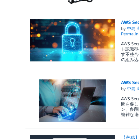
AWS 
by
中島 
Permalin
AWS 
ト認識型
す不整合
の組み込
AWS 
by
中島 
AWS 
間を要し
ン、多段
複雑な連
【寄稿】