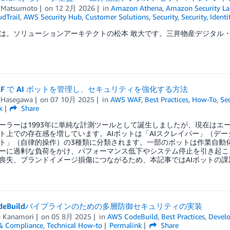
 Matsumoto
on
12 2月 2026
in
Amazon Athena
,
Amazon Security La
dTrail
,
AWS Security Hub
,
Customer Solutions
,
Security
,
Security, Ident
は。ソリューションアーキテクトの松本 敢大です。三井物産デジタル・
WAF で AI ボットを管理し、セキュリティを強化する方法
 Hasegawa
on
07 10月 2025
in
AWS WAF
,
Best Practices
,
How-To
,
Sec
k
Share
ローラーは1993年に単純な計測ツールとして誕生しましたが、現在はエ
ト上での存在感を増しています。AIボットは「AIスクレイパー」（デー
ト」（自律的操作）の3種類に分類されます。一部のボットは作業自動
ーに過剰な負荷をかけ、パフォーマンス低下やシステム停止を引き起こ
喪失、ブランドイメージ損傷につながるため、本記事ではAIボットの課題
CodeBuildパイプラインのための多層防御セキュリティの実装
 Kanamori
on
05 8月 2025
in
AWS CodeBuild
,
Best Practices
,
Develo
 & Compliance
,
Technical How-to
Permalink
Share