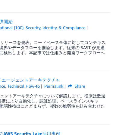
提供開始
tional (100)
,
Security, Identity, & Compliance
レビューリリースを発表。コードベース全体に対してコンテキス
やデータフローを推論します。従来の SAST が見逃
に検出します。本記事では仕組みと開発ワークフローへ
のマルチエージェントアーキテクチャ
nce
,
Technical How-to
Permalink
Share
チエージェントアーキテクチャについて解説します。従来は数週
の連携により自動化し、認証処理、ベースラインスキャ
脆弱性検出にとどまらず、複数の脆弱性を組み合わせた
Security Lake活用事例