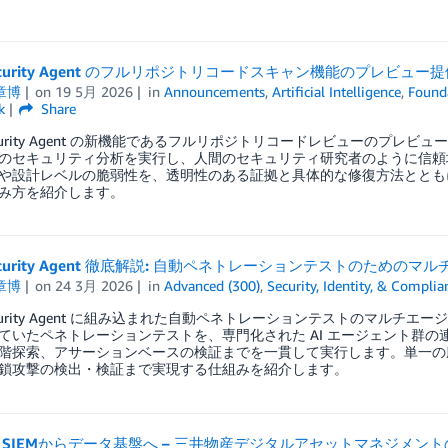
Security Agent のフルリポジトリコードスキャン機能のプレビュー
章博
on
19 5月 2026
in
Announcements
,
Artificial Intelligence
,
Founda
k
Share
Security Agent の新機能であるフルリポジトリコードレビューのプ
のセキュリティ分析を実行し、人間のセキュリティ研究者のように信頼境界
や設計レベルの脆弱性を、透明性のある証拠と具体的な修復方法ととも
み方を紹介します。
Security Agent 徹底解説: 自動ペネトレーションテストのため
章博
on
24 3月 2026
in
Advanced (300)
,
Security, Identity, & Complia
Security Agent に組み込まれた自動ペネトレーションテストのマル
ていたペネトレーションテストを、専門化された AI エージェント群
階探索、アサーションベースの検証までを一貫して実行します。単一の
鎖攻撃の検出・検証まで実現する仕組みを紹介します。
SIEMからデータ基盤へ – 三井物産デジタルアセットマネジメントのAWS 