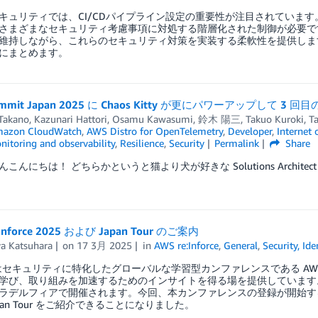
キュリティでは、CI/CDパイプライン設定の重要性が注目されていま
さまざまなセキュリティ考慮事項に対処する階層化された制御が必要です。AWS
維持しながら、これらのセキュリティ対策を実装する柔軟性を提供しま
にまとめます。
ummit Japan 2025 に Chaos Kitty が更にパワーアップして 3 回
 Takano
,
Kazunari Hattori
,
Osamu Kawasumi
,
鈴木 陽三
,
Takuo Kuroki
,
Ta
azon CloudWatch
,
AWS Distro for OpenTelemetry
,
Developer
,
Internet 
nitoring and observability
,
Resilience
,
Security
Permalink
Share
んにちは！ どちらかというと猫より犬が好きな Solutions Architect
:Inforce 2025 および Japan Tour のご案内
ya Katsuhara
on
17 3月 2025
in
AWS re:Inforce
,
General
,
Security, Id
ではセキュリティに特化したグローバルな学習型カンファレンスである AWS r
学び、取り組みを加速するためのインサイトを得る場を提供しています。2
ラデルフィアで開催されます。今回、本カンファレンスの登録が開始するとともに
Japan Tour をご紹介できることになりました。