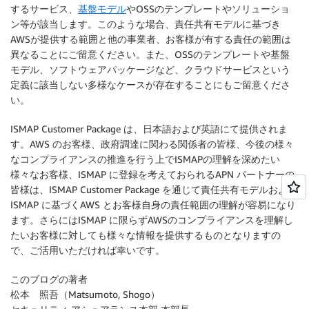
するサービス、
基盤モデル
やOSSのテンプレートやソリューショ
ン等が該当します。このような場合、責任共有モデルに基づき
AWSが提供する範囲と他の事業者、お客様が有する責任の範囲は
異なることにご留意ください。また、OSSのテンプレートや基盤
モデル、ソフトウェアパッケージなど、クラウドサービスという
定義に該当しない多様なケースが存在することにもご留意くださ
い。
ISMAP Customer Package は、日本語および英語にて提供されま
す。AWS のお客様、政府調達に関わる関係者の皆様、今後の様々
なコンプライアンスの推進を行う上でISMAPの理解を深めたい
様々なお客様、ISMAP に登録を考えておられるAPN パートナーの
皆様は、ISMAP Customer Package を通じて責任共有モデルおよび
ISMAP に基づくAWS とお客様自身の責任範囲の理解が容易になり
ます。さらにはISMAP に限らずAWSのコンプライアンスを理解し
たいお客様に対しても様々な情報を提供するものとなりますの
で、ご活用いただければ幸いです。
このブログの著者
松本 照吾（Matsumoto, Shogo）