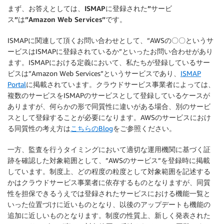
まず、お答えとしては、
ISMAPに登録された”サービ
ス”は”Amazon Web Services”です。
ISMAPに関連して頂くお問い合わせとして、”AWSの〇〇というサ
ービスはISMAPに登録されているか”といったお問い合わせがあり
ます。ISMAPにおける定義において、私たちが登録しているサー
ビスは”Amazon Web Services”というサービスであり、
ISMAP
Portal
に掲載されています。クラウドサービス事業者によっては、
複数のサービスをISMAPのサービスとして登録しているケースが
ありますが、何らかの形で同質性に違いがある場合、別のサービ
スとして登録することが必要になります。AWSのサービスにおけ
る同質性の考え方は
こちらのBlog
をご参照ください。
一方、監査を行うタイミングにおいて適切な運用機関に基づく証
跡を確認した対象範囲として、”AWSのサービス”を登録時に掲載
しています。制度上、どの程度の粒度として対象範囲を記述する
かはクラウドサービス事業者に依存するものとなりますが、同質
性を担保できるうえでは登録されたサービスにおける機能一覧と
いった位置づけに近いものとなり、以後のアップデートも機能の
追加に近しいものとなります。制度の性質上、新しく発表された