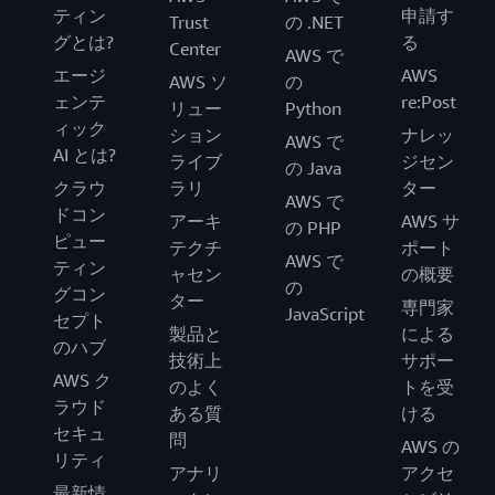
ティン
申請す
Trust
の .NET
グとは?
る
Center
AWS で
エージ
AWS
AWS ソ
の
ェンテ
re:Post
リュー
Python
ィック
ション
ナレッ
AWS で
AI とは?
ライブ
ジセン
の Java
クラウ
ラリ
ター
AWS で
ドコン
アーキ
AWS サ
の PHP
ピュー
テクチ
ポート
AWS で
ティン
ャセン
の概要
の
グコン
ター
専門家
JavaScript
セプト
製品と
による
のハブ
技術上
サポー
AWS ク
のよく
トを受
ラウド
ある質
ける
セキュ
問
AWS の
リティ
アナリ
アクセ
最新情