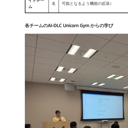
イトチー
名
可能となるよう機能の拡張）
ム
各チームのAI-DLC Unicorn Gym からの学び