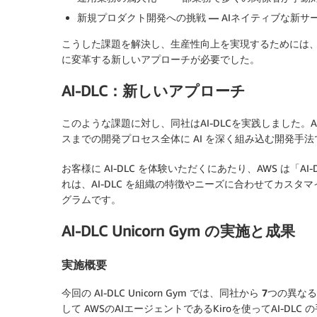
新規プロダクト開発への挑戦 —
AIネイティブな新サ
こうした課題を解決し、生産性向上を実現するためには
に変革する新しいアプローチが必要でした。
AI-DLC：新しいアプローチ
このような課題に対し、同社はAI-DLCを実践しました。
スまでの開発プロセス全体に AI を深く組み込む開発手法で
お客様に AI-DLC を体験いただくにあたり、AWS は「AI
れは、AI-DLC を組織の特徴やニーズに合わせてカス
グラムです。
AI-DLC Unicorn Gym の実施と成果
実施概要
今回の AI-DLC Unicorn Gym では、同社から
7つの異な
して AWSのAIエージェントであるKiroを使ってAI-