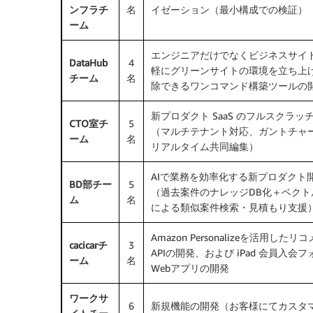
ンフラチ
名
イゼーション（最小構成での検証）
ーム
エンジニアだけでなくビジネスサイ
DataHub
4
軽にグリーンサイトの環境を立ち上
チーム
名
除できるワンコマンド構築ツールの
新プロダクト SaaS のフルスクラッ
CTO室チ
5
（マルチテナント対応、ガントチャ
ーム
名
リアルタイム共同編集）
AIで業務を効率化する新プロダクト
BD部チー
5
（過去案件のナレッジDB化＋ベクト
ム
名
による類似案件検索・見積もり支援
Amazon Personalizeを活用したリ
cacicarチ
3
APIの開発、および iPad 会員入会
ーム
名
Webアプリの開発
ワークサ
6
新規機能の開発（お客様にてカスタ