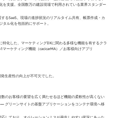
化を支援。全国数万の建設現場で利用されている業界スタンダー
するSaaS。現場の進捗状況のリアルタイム共有、帳票作成・カ
ジタル化を包括的にサポート。
に特化した、マーケティングDXに関わる多様な機能を有するクラ
to1マーケティング機能（cacicarMA）／お客様向けアプリ
開発生産性の向上が不可欠でした。
複数のお客様の要望を広く満たせるほど機能の柔軟性が高くない
 —
グリーンサイトの基盤アプリケーションをコンテナ環境へ移
対応しており、オペレーションミスが発生しやすい状況にあった