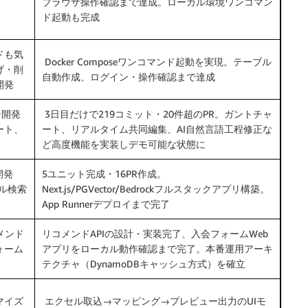
ブラウザ操作確認まで達成。ローカル環境ワンコマン
ド起動も完成
ドも気
Docker Composeワンコマンド起動を実現。テーブル
げ・削
自動作成、ログイン・操作確認まで達成
開発
チ開発
3日目だけで219コミット・20件超のPR。ガントチャ
ート、
ート、リアルタイム共同編集、AI自然言語工程修正な
ど高度機能を実装しデモ可能な状態に
開発
5ユニット完成・16PR作成。
ル検索
Next.js/PGVector/Bedrockフルスタックアプリ構築。
）
App Runnerデプロイまで完了
コメンド
リコメンドAPIの設計・実装完了、入会フォームWeb
フォーム
アプリをローカル動作確認まで完了。本番運用アーキ
テクチャ（DynamoDBキャッシュ方式）を確立
マイズ
エクセル取込→マッピング→プレビュー出力のUIモ