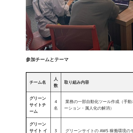
参加チームとテーマ
人
チーム名
取り組み内容
数
グリーン
4
業務の一部自動化ツール作成（手動
サイトチ
名
ーション・属人化の解消）
ーム
グリーン
サイト イ
3
グリーンサイトの AWS 稼働環境の