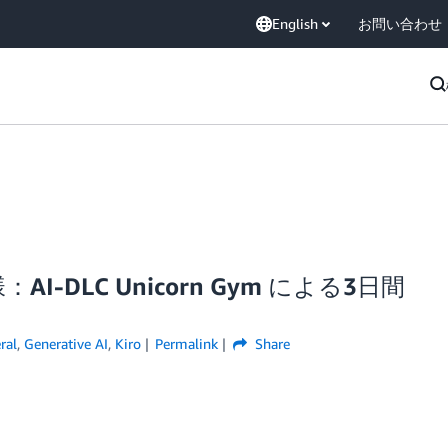
English
お問い合わせ
DLC Unicorn Gym による3日間
ral
,
Generative AI
,
Kiro
Permalink
Share