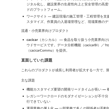
ジタル化し、建設業界の生産性向上と安全管理の高度
ドのプラットフォーム。
ワークサイト
— 建設現場の施工管理・工程管理を支援
スタマイズ、作業員の入退場管理など、現場業務のデ
流通・小売業界向けプロダクト
cacicar（カシカル）
— 食品を取り扱う小売業界向け
ウドサービスです。データ分析機能（cacicarBI）／1
（cacicarCommu）を提供。
直面していた課題
これらのプロダクトが成長し利用者が拡大する一方で、
主な課題
機能カスタマイズ要望の開発リードタイムが長い —
レガシーワークロードのモダナイゼーションが不十分
行できていない
運用業務の属人化 —
一部業務で多くの関係者が手動