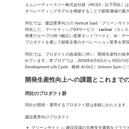
エムシーディースリー株式会社様（MCD3：以下同社）
オペレーティングモデルを構築することで顧客価値の最
同社では、建設業界向けの Vertical SaaS「
グリーンサイ
特化した、マーケティングDXサービス「
cacicar（カシ
商事グループの持つ幅広い産業ネットワークと、AI・デ
プロダクトを通じて顧客企業のオペレーション変革を実
同社では、プロダクトの急成長に伴い、開発生産性の抜本
れています。本ブログでは、2026年6月8日から10日の3日間
Development Life Cycle、略称 AI-DLC）Unic
開発生産性向上への課題とこれまで
同社のプロダクト群
同社が開発・運用するプロダクト群は多岐にわたります
建設業界向けプロダクト
グリーンサイト
— 建設現場の労務安全書類をクラウド