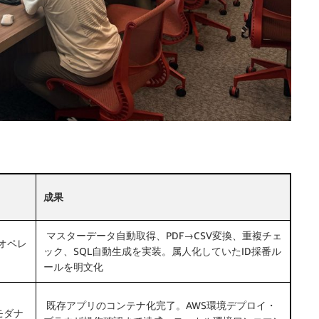
成果
マスターデータ自動取得、PDF→CSV変換、重複チェ
オペレ
ック、SQL自動生成を実装。属人化していたID採番ル
ールを明文化
既存アプリのコンテナ化完了。AWS環境デプロイ・
モダナ