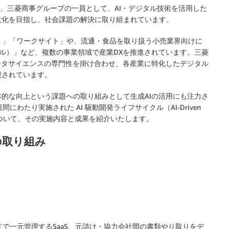
は、三菱商事グループの一員として、AI・デジタル技術を活用した
大化を目指し、社会課題の解決に取り組まれています。
ト
」「
ワークサイト
」や、流通・食品を取り扱う小売業界向けに
カル）
」など、複数の事業領域で産業DXを推進されています。三菱
ータサイエンスの専門性を掛け合わせ、各産業に特化したデジタル
現されています。
的な向上という課題への取り組みとして生成AIの活用にも注力さ
にわたり実施された AI 駆動開発ライフサイクル（AI-Driven
orn Gym について、その実施内容と成果を紹介いたします。
の取り組み
。
で一元管理するSaaS。元請け・協力会社間の書類やり取りをデ