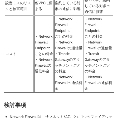
設定ミスのリス
各VPCに留
集約している対
している対象の
クと被害範囲
まる
象の通信に影響
通信に影響
・Network
・Network
Firewall
Firewall
Endpoint
Endpoint
・Network
ごとの料金
ごとの料金
Firewall
・Network
・Network
Endpoint
Firewallの通信量
Firewallの通信量
コスト
ごとの料金
・Transit
・Transit
・Network
Gatewayのアタ
Gatewayのアタ
Firewallの
ッチメントごと
ッチメントごと
通信料金
の料金
の料金
・Network
・Network
Firewallの通信料
Firewallの通信料
金
金
検討事項
Network Firewallは、サブネット/AZごとに1つのファイアウォ