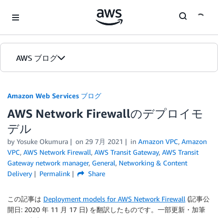
Skip to Main Content
AWS ブログ
ホーム
Amazon Web Services ブログ
AWS Network Firewallのデプロイモ
カテゴリ
デル
エディション
by
Yosuke Okumura
on
29 7月 2021
in
Amazon VPC
,
Amazon
VPC
,
AWS Network Firewall
,
AWS Transit Gateway
,
AWS Transit
Gateway network manager
,
General
,
Networking & Content
Delivery
Permalink
Share
この記事は
Deployment models for AWS Network Firewall
(記事公
開日: 2020 年 11 月 17 日) を翻訳したものです。一部更新・加筆