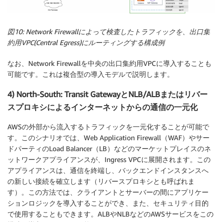
図10: Network Firewallによって検査したトラフィックを、出口集
約用VPC(Central Egress)にルーティングする構成例
なお、Network Firewallを中央の出口集約用VPCに導入することも
可能です。これは複合型の導入モデルで説明します。
4) North-South: Transit GatewayとNLB/ALBまたはリバー
スプロキシによるインターネットからの通信の一元化
AWSの外部から流入するトラフィックを一元化することが可能で
す。このシナリオでは、Web Application Firewall（WAF）やサー
ドパーティのLoad Balancer（LB）などのマーケットプレイスのネ
ットワークアプライアンスが、Ingress VPCに展開されます。この
アプライアンスは、通信を終端し、バックエンドインスタンスへ
の新しい接続を確立します（リバースプロキシとも呼ばれま
す）。この方法では、クライアントとサーバーの間にアプリケー
ションロジックを導入することができ、また、セキュリティ目的
で使用することもできます。ALBやNLBなどのAWSサービスをこの