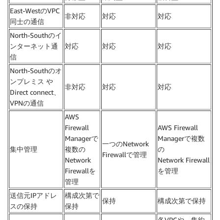
East-WestのVPC
非対応
対応
対応
同士の通信
North-Southのイ
ンターネット通
対応
対応
対応
信
North-Southのオ
ンプレミス や
非対応
対応
対応
Direct connect、
VPNの通信
AWS
Firewall
AWS Firewall
Managerで
Managerで複数
一つのNetwork
集中管理
複数の
の
Firewallで管理
Network
Network Firewall
Firewallを
を管理
管理
送信元IPアドレ
構成次第で
保持
構成次第で保持
スの保持
保持
各VPCや、集約