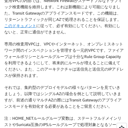
査用VPCの内部では、Network Firewallがステートフルなトラフィ
ック検査機能を維持します。これは新機能により可能になりまし
た。Transit Gatewayのアプライアンスモードです。この機能は、
リターントラフィックが同じAZで処理されることを保証します。
このドキュメント
に従って、必ず有効にしてください。有効にし
ないと、正常に通信ができません。
専用の検査用VPCは、VPCやインターネット、オンプレミスネット
ワーク間のインスペクションを管理する一元的VPCです。ファイア
ウォールポリシーとルールグループは十分なRule Group Capacity
を利用できるようにして、将来的にルールが増えることに備えて
ください。また、このアーキテクチャは送信先と送信元のIPアドレ
スが保持されます。
それでは、集約型のデプロイモデルの様々なパターンを見ていき
ましょう。以降ではシングルAZの場合を例として説明していきま
すが、前述の通りマルチAZの際にはTransit Gatewayのアプライア
ンスモードを有効化する必要があることをご留意ください。
注：HOME_NETルールグループ変数は、ステートフルドメインリ
ストやSuricata互換のIPSルールグループで処理対象となるソースIP