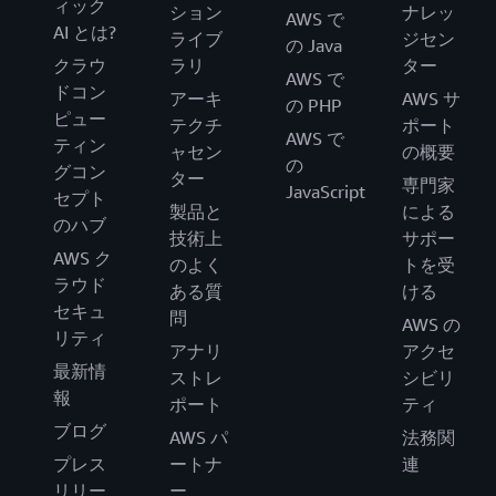
ィック
ション
ナレッ
AWS で
AI とは?
ライブ
ジセン
の Java
クラウ
ラリ
ター
AWS で
ドコン
アーキ
AWS サ
の PHP
ピュー
テクチ
ポート
AWS で
ティン
ャセン
の概要
の
グコン
ター
専門家
JavaScript
セプト
製品と
による
のハブ
技術上
サポー
AWS ク
のよく
トを受
ラウド
ある質
ける
セキュ
問
AWS の
リティ
アナリ
アクセ
最新情
ストレ
シビリ
報
ポート
ティ
ブログ
AWS パ
法務関
プレス
ートナ
連
リリー
ー