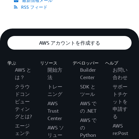
最新情報メール
RSS フィード
AWS アカウントを作成する
学ぶ
リソース
デベロッパー
ヘルプ
AWS と
開始方
Builder
お問い
は？
法
Center
合わせ
クラウ
トレー
SDK と
サポー
ドコン
ニング
ツール
トチケ
ピュー
ットを
AWS
AWS で
ティン
申請す
Trust
の .NET
グとは?
る
Center
AWS で
エージ
AWS
AWS ソ
の
ェンテ
re:Post
リュー
Python