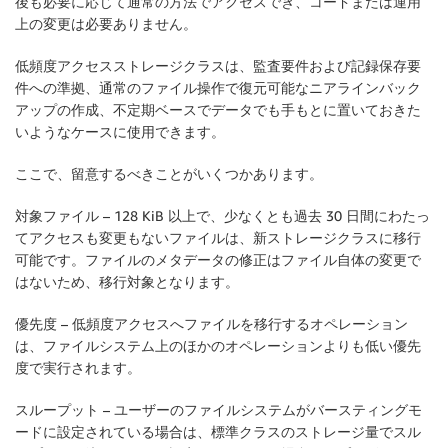
後も必要に応じて通常の方法でアクセスでき、コードまたは運用
上の変更は必要ありません。
低頻度アクセスストレージクラスは、監査要件および記録保存要
件への準拠、通常のファイル操作で復元可能なニアラインバック
アップの作成、不定期ベースでデータでも手もとに置いておきた
いようなケースに使用できます。
ここで、留意するべきことがいくつかあります。
対象ファイル
– 128 KiB 以上で、少なくとも過去 30 日間にわたっ
てアクセスも変更もないファイルは、新ストレージクラスに移行
可能です。ファイルのメタデータの修正はファイル自体の変更で
はないため、移行対象となります。
優先度
– 低頻度アクセスへファイルを移行するオペレーション
は、ファイルシステム上のほかのオペレーションよりも低い優先
度で実行されます。
スループット
– ユーザーのファイルシステムが
バースティング
モ
ードに設定されている場合は、標準クラスのストレージ量でスル