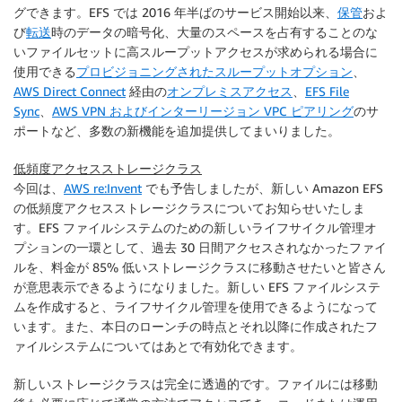
グできます。EFS では 2016 年半ばのサービス開始以来、
保管
およ
び
転送
時のデータの暗号化、大量のスペースを占有することのな
いファイルセットに高スループットアクセスが求められる場合に
使用できる
プロビジョニングされたスループットオプション
、
AWS Direct Connect
経由の
オンプレミスアクセス
、
EFS File
Sync
、
AWS VPN およびインターリージョン VPC ピアリング
のサ
ポートなど、多数の新機能を追加提供してまいりました。
低頻度アクセスストレージクラス
今回は、
AWS re:Invent
でも予告しましたが、新しい Amazon EFS
の低頻度アクセスストレージクラスについてお知らせいたしま
す。EFS ファイルシステムのための新しいライフサイクル管理オ
プションの一環として、過去 30 日間アクセスされなかったファイ
ルを、料金が 85% 低いストレージクラスに移動させたいと皆さん
が意思表示できるようになりました。新しい EFS ファイルシステ
ムを作成すると、ライフサイクル管理を使用できるようになって
います。また、本日のローンチの時点とそれ以降に作成されたフ
ァイルシステムについてはあとで有効化できます。
新しいストレージクラスは完全に透過的です。ファイルには移動