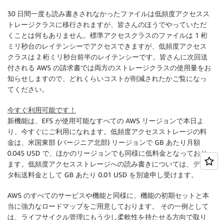
30 日間一度も読み書きされなかったファイルは低頻度アクセスス
トレージクラスに移行されますが、皆さんのほうでやっていただ
くことは何もありません。標準アクセスクラスのファイルは 1 桁
ミリ秒台のレイテンシーでアクセスできますが、低頻度アクセス
クラスは 2 桁ミリ秒台前半のレイテンシーです。皆さんに次回送
付される AWS の請求書では両方のストレージクラスの使用量をお
知らせしますので、どれくらいコストが削減されたかご覧になっ
てください。
今すぐ利用可能です！
新機能は、EFS が使用可能なすべての AWS リージョンで本日よ
り、今すぐにご利用になれます。低頻度アクセスストレージの料
金は、
米国東部 (バージニア北部)
リージョンで GB あたり月額
0.045 USD で、ほかのリージョンでも同様に低料金となっており
ます。低頻度アクセスストレージへの読み書きについては、デー
タ転送料金として GB あたり 0.01 USD を別途申し受けます。
AWS のすべてのサービスや機能と同様に、機能の初期セットと本
当に強力なロードマップをご用意しております。 その一例として
は、ライフサイクル管理にもう少し柔軟性を持たせる方向で取り