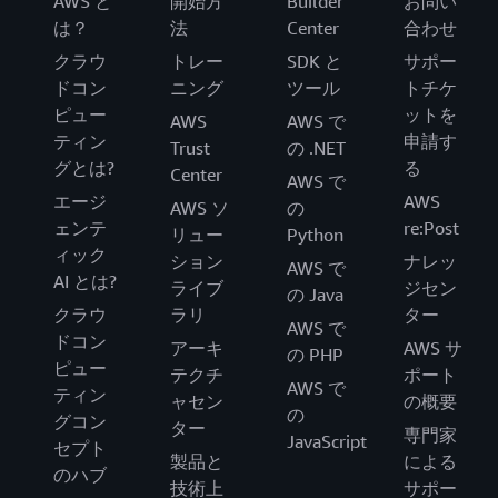
AWS と
開始方
Builder
お問い
は？
法
Center
合わせ
クラウ
トレー
SDK と
サポー
ドコン
ニング
ツール
トチケ
ピュー
ットを
AWS
AWS で
ティン
申請す
Trust
の .NET
グとは?
る
Center
AWS で
エージ
AWS
AWS ソ
の
ェンテ
re:Post
リュー
Python
ィック
ション
ナレッ
AWS で
AI とは?
ライブ
ジセン
の Java
クラウ
ラリ
ター
AWS で
ドコン
アーキ
AWS サ
の PHP
ピュー
テクチ
ポート
AWS で
ティン
ャセン
の概要
の
グコン
ター
専門家
JavaScript
セプト
製品と
による
のハブ
技術上
サポー