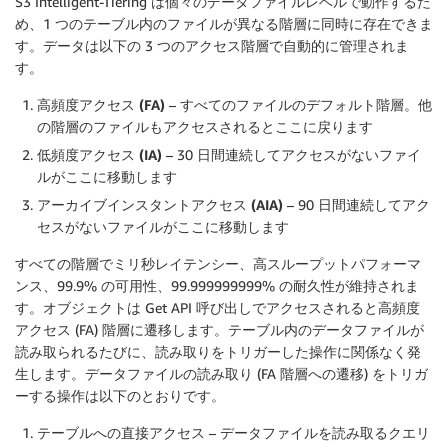
S3 Intelligent-Tiering は個々のデータファイルレベルで動作するた
め、1 つのテーブル内のファイルが異なる階層に同時に存在できま
す。データは以下の 3 つのアクセス階層で自動的に管理されま
す。
高頻度アクセス (FA)
– すべてのファイルのデフォルト階層。他
の階層のファイルもアクセスされるとここに戻ります
低頻度アクセス (IA)
– 30 日間連続してアクセスがないファイ
ルがここに移動します
アーカイブインスタントアクセス (AIA)
– 90 日間連続してアク
セスがないファイルがここに移動します
すべての階層でミリ秒レイテンシー、高スループットパフォーマ
ンス、99.9% の可用性、99.999999999% の耐久性が維持されま
す。オブジェクトは Get API 呼び出しでアクセスされると高頻度
アクセス (FA) 階層に遷移します。テーブル内のデータファイルが
読み取られるたびに、読み取りをトリガーした操作に関係なく発
生します。データファイルの読み取り (FA 階層への遷移) をトリガ
ーする操作は以下のとおりです。
テーブルへの直接アクセス
– データファイルを読み取るクエリ