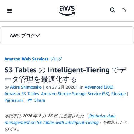
Skip to Main Content
AWS ブログ
ホーム
Amazon Web Services ブログ
S3 Tables の Intelligent-Tiering でデ
カテゴリ
ータ管理を最適化する
エディション
by
Akira Shimosako
on
27 2月 2026
in
Advanced (300)
,
Amazon S3 Tables
,
Amazon Simple Storage Service (S3)
,
Storage
Permalink
Share
本記事は 2026 年 2 月 26 日 に公開された「
Optimize data
management on S3 Tables with Intelligent-Tiering
」を翻訳したも
のです。