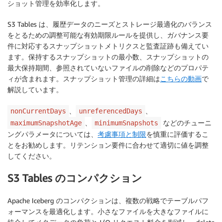
ショット管理を効率化します。
S3 Tables は、履歴データのニーズとストレージ最適化のバランス
をとるための調整可能な有効期限ルールを提供し、ガバナンス要
件に対応するスナップショットメトリクスと監査証跡も備えてい
ます。保持するスナップショットの最小数、スナップショットの
最大保持期間、参照されていないファイルの削除などのプロパテ
ィが含まれます。スナップショット管理の詳細は
こちらの動画
で
解説しています。
、
、
nonCurrentDays
unreferencedDays
、
などのチューニ
maximumSnapshotAge
minimumSnapshots
ングパラメータについては、
考慮事項と制限
を慎重に評価するこ
とをお勧めします。リテンション要件に合わせて適切に値を調整
してください。
S3 Tables のコンパクション
Apache Iceberg のコンパクションは、複数の戦略でテーブルパフ
ォーマンスを最適化します。小さなファイルを大きなファイルに