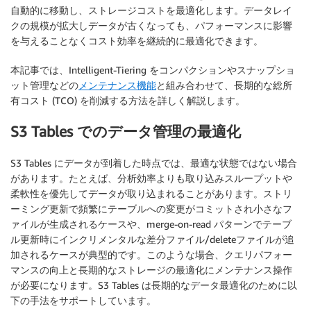
自動的に移動し、ストレージコストを最適化します。データレイ
クの規模が拡大しデータが古くなっても、パフォーマンスに影響
を与えることなくコスト効率を継続的に最適化できます。
本記事では、Intelligent-Tiering をコンパクションやスナップショ
ット管理などの
メンテナンス機能
と組み合わせて、長期的な総所
有コスト (TCO) を削減する方法を詳しく解説します。
S3 Tables でのデータ管理の最適化
S3 Tables にデータが到着した時点では、最適な状態ではない場合
があります。たとえば、分析効率よりも取り込みスループットや
柔軟性を優先してデータが取り込まれることがあります。ストリ
ーミング更新で頻繁にテーブルへの変更がコミットされ小さなフ
ァイルが生成されるケースや、merge-on-read パターンでテーブ
ル更新時にインクリメンタルな差分ファイル/deleteファイルが追
加されるケースが典型的です。このような場合、クエリパフォー
マンスの向上と長期的なストレージの最適化にメンテナンス操作
が必要になります。S3 Tables は長期的なデータ最適化のために以
下の手法をサポートしています。