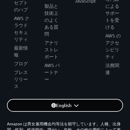
JavaScript
セプト
製品と
による
のハブ
技術上
サポー
AWS ク
のよく
トを受
ラウド
ある質
ける
セキュ
問
AWS の
リティ
アナリ
アクセ
最新情
ストレ
シビリ
報
ポート
ティ
ブログ
AWS パ
法務関
プレス
ートナ
連
リリー
ー
ス
English
Amazon は男女雇用機会均等法を順守しています。人種、出身
国、性別、性的指向、障がい、年齢、その他の属性によって差