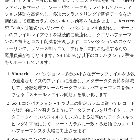
統合してメタデータの負荷と I/O リクエスト料金を削減し、delete
ファイルをマージし、ソート順でデータをリライトしてパーティ
ション述語を高速化し、多次元クラスタリングで関連データを近
接配置して複数カラムでのスキャン効率を向上させます。Amazon
S3 Tables は適切なポリシーでコンパクションを自動化し、テーブ
ルのファイルレイアウトを継続的に最適化し、クエリパフォーマ
ンスの向上とコスト削減を実現します。コンパクションのスケジ
ューリング、リソース割り当て、実行を自動的に処理するため、
運用負荷がなくなります。S3 Tables は以下のコンパクション手法
をサポートしています。
Binpack コンパクション
– 多数の小さなデータファイルを少数
の最適なサイズのファイルに統合し、メタデータの負荷を削減
して、分散処理フレームワークでクエリパフォーマンスを低下
させる「スモールファイル問題」を最小化します
Sort コンパクション
– 1 つ以上の指定カラムに従ってレコード
を物理的に並べ替えるようにデータファイルをリライトし、メ
タデータベースのフィルタリングによる効率的なデータスキッ
ピングを可能にして、ソートカラムに一致する述語でのクエリ
パフォーマンスを大幅に向上させます
Z-order コンパクション
– 空間充填曲線(space-filling curve)ア