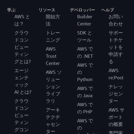
学ぶ
リソース
デベロッパー
ヘルプ
AWS と
開始方
Builder
お問い
は？
法
Center
合わせ
クラウ
トレー
SDK と
サポー
ドコン
ニング
ツール
トチケ
ピュー
ットを
AWS
AWS で
ティン
申請す
Trust
の .NET
グとは?
る
Center
AWS で
エージ
AWS
AWS ソ
の
ェンテ
re:Post
リュー
Python
ィック
ション
ナレッ
AWS で
AI とは?
ライブ
ジセン
の Java
クラウ
ラリ
ター
AWS で
ドコン
アーキ
AWS サ
の PHP
ピュー
テクチ
ポート
AWS で
ティン
ャセン
の概要
の
グコン
ター
専門家