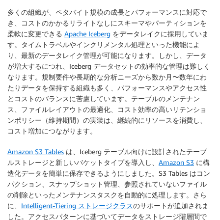
多くの組織が、ペタバイト規模の成長とパフォーマンスに対応で
き、コストのかかるリライトなしにスキーマやパーティションを
柔軟に変更できる
Apache Iceberg
をデータレイクに採用していま
す。タイムトラベルやインクリメンタル処理といった機能によ
り、最新のデータレイク管理が可能になります。しかし、データ
が増大するにつれ、Iceberg データセットの効率的な管理は難しく
なります。規制要件や長期的な分析ニーズから数か月〜数年にわ
たりデータを保持する組織も多く、パフォーマンスやアクセス性
とコストのバランスに苦慮しています。テーブルのメンテナン
ス、ファイルレイアウトの最適化、コスト効率の高いリテンショ
ンポリシー（維持期間）の実装は、継続的にリソースを消費し、
コスト増加につながります。
Amazon S3 Tables
は、Iceberg テーブル向けに設計されたテーブ
ルストレージと新しいバケットタイプを導入し、
Amazon S3
に構
造化データを簡単に保存できるようにしました。S3 Tables はコン
パクション、スナップショット管理、参照されていないファイル
の削除といったメンテナンスタスクを自動的に処理します。さら
に、
Intelligent-Tiering ストレージクラス
のサポートが追加されま
した。アクセスパターンに基づいてデータをストレージ階層間で