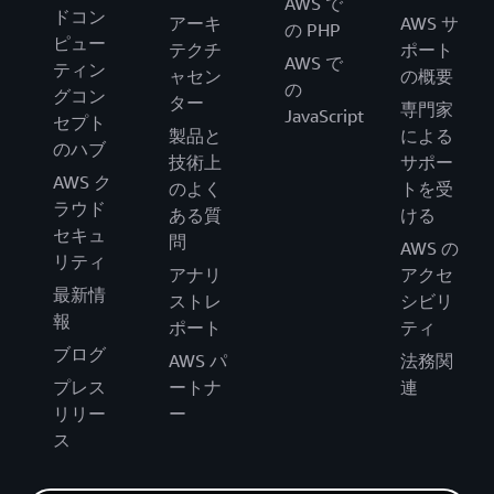
AWS で
ドコン
アーキ
AWS サ
の PHP
ピュー
テクチ
ポート
AWS で
ティン
ャセン
の概要
の
グコン
ター
専門家
JavaScript
セプト
製品と
による
のハブ
技術上
サポー
AWS ク
のよく
トを受
ラウド
ある質
ける
セキュ
問
AWS の
リティ
アナリ
アクセ
最新情
ストレ
シビリ
報
ポート
ティ
ブログ
AWS パ
法務関
プレス
ートナ
連
リリー
ー
ス