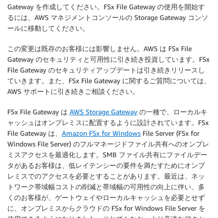
Gateway を作成してください。FSx File Gateway の使用を開始す
るには、AWS マネジメントコンソールの Storage Gateway コンソ
ールに移動してください。
この変更は既存のお客様には影響しません。AWS は FSx File
Gateway のセキュリティと可用性に引き続き投資しています。FSx
File Gateway のセキュリティアップデートは引き続きリリースし
ていきます。また、FSx File Gateway に関するご質問については、
AWS サポートに引き続きご相談ください。
FSx File Gateway は
AWS Storage Gateway
の一種で、ローカルキ
ャッシュはオンプレミスに配置するように設計されています。FSx
File Gateway は、
Amazon FSx for Windows
File Server (FSx for
Windows File Server) のフルマネージドファイル共有へのオンプレ
ミスアクセスを最適化します。SMB ファイル共有にファイルデー
タがあるお客様は、低レイテンシーの要件を満たすためにオンプ
レミスでのアクセスを必要とすることがあります。最近は、ネッ
トワーク帯域幅コストの削減と帯域幅の可用性の向上に伴い、多
くのお客様が、ゲートウェイやローカルキャッシュを必要とせず
に、オンプレミスからクラウドの FSx for Windows File Server を