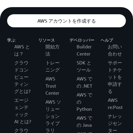
AWS アカウントを作成する
学ぶ
リソース
デベロッパー
ヘルプ
AWS と
開始方
Builder
お問い
は？
法
Center
合わせ
クラウ
トレー
SDK と
サポー
ドコン
ニング
ツール
トチケ
ピュー
ットを
AWS
AWS で
ティン
申請す
Trust
の .NET
グとは?
る
Center
AWS で
エージ
AWS
AWS ソ
の
ェンテ
re:Post
リュー
Python
ィック
ション
ナレッ
AWS で
AI とは?
ライブ
ジセン
の Java
クラウ
ラリ
ター