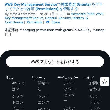
AWS Key Management Serviceで権限委譲 (Grants) を付与
してアクセス許可 (Permissions) を管理する
by
Masaki Okamoto
on
28 1月 2022
in
Advanced (300)
,
AWS
Key Management Service
,
General
,
Security, Identity, &
Compliance
Permalink
Share
本記事は Managing permissions with grants in AWS Key Manage
[…]
AWS アカウントを作成する
学ぶ
リソース
デベロッパー
ヘルプ
AWS と
開始方
デベロ
お問い
は？
法
ッパー
合わせ
センタ
クラウ
トレー
サポー
ー
ドコン
ニング
トチケ
ピュー
SDK と
ットを
AWS ソ