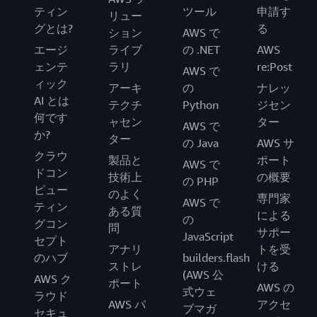
ティン
ツール
申請す
リュー
グとは?
る
ション
AWS で
エージ
ライブ
の .NET
AWS
ェンテ
ラリ
re:Post
AWS で
ィック
アーキ
の
ナレッ
AI とは
テクチ
Python
ジセン
何です
ャセン
ター
AWS で
か?
ター
の Java
AWS サ
クラウ
製品と
ポート
AWS で
ドコン
技術上
の概要
の PHP
ピュー
のよく
専門家
AWS で
ティン
ある質
による
の
グコン
問
サポー
JavaScript
セプト
アナリ
トを受
のハブ
builders.flash
ストレ
ける
(AWS 公
AWS ク
ポート
AWS の
式ウェ
ラウド
AWS パ
アクセ
ブマガ
セキュ