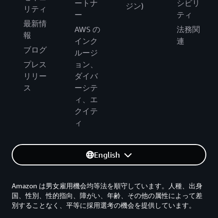
ートナ
シビリ
ジン)
リティ
ー
ティ
最新情
AWS の
法務関
報
インク
連
ブログ
ルージ
プレス
ョン、
リリー
ダイバ
ス
ーシテ
ィ、エ
クイテ
ィ
English
Amazon は男女雇用機会均等法を順守しています。人種、出身
国、性別、性的指向、障がい、年齢、その他の属性によって差
別することなく、平等に採用選考の機会を提供しています。