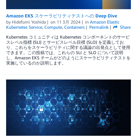
Amazon EKS スケーラビリティテストへの Deep Dive
by
Hidefumi Yoshida
on
11 3月 2024
in
Amazon Elastic
Kubernetes Service
,
Compute
,
Containers
Permalink
Share
Kubernetes コミュニティは Kubernetes コンポーネントのサービ
スレベル指標 (SLI) とサービスレベル目標 (SLO) を定義してお
り、これらをスケーラビリティに関する議論の出発点として使用
できます。この投稿では、これらの SLI と SLO について説明
し、Amazon EKS チームがどのようにスケーラビリティテストを
実施しているのか説明します。