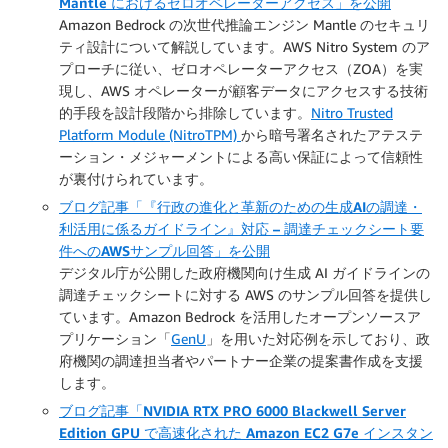
Mantle におけるゼロオペレーターアクセス」を公開
Amazon Bedrock の次世代推論エンジン Mantle のセキュリ
ティ設計について解説しています。AWS Nitro System のア
プローチに従い、ゼロオペレーターアクセス（ZOA）を実
現し、AWS オペレーターが顧客データにアクセスする技術
的手段を設計段階から排除しています。
Nitro Trusted
Platform Module (NitroTPM)
から暗号署名されたアテステ
ーション・メジャーメントによる高い保証によって信頼性
が裏付けられています。
ブログ記事「『行政の進化と革新のための生成AIの調達・
利活用に係るガイドライン』対応 – 調達チェックシート要
件へのAWSサンプル回答」を公開
デジタル庁が公開した政府機関向け生成 AI ガイドラインの
調達チェックシートに対する AWS のサンプル回答を提供し
ています。Amazon Bedrock を活用したオープンソースア
プリケーション「
GenU
」を用いた対応例を示しており、政
府機関の調達担当者やパートナー企業の提案書作成を支援
します。
ブログ記事「NVIDIA RTX PRO 6000 Blackwell Server
Edition GPU で高速化された Amazon EC2 G7e インスタン