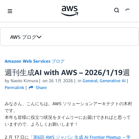
Skip to Main Content
AWS ブログ
ホーム
Amazon Web Services ブログ
週刊生成AI with AWS – 2026/1/19週
カテゴリ
by
Naoto Kimura
on
26 1月 2026
in
General
,
Generative AI
エディション
Permalink
Share
みなさん、こんにちは。AWS ソリューションアーキテクトの木村
です。
本年も皆様に役立つ状況をタイムリーにお届けできればと思って
いますので、よろしくお願いします！
2 月 17 日に「
第6回 AWS ジャパン 生成 AI Frontier Meetup ～学