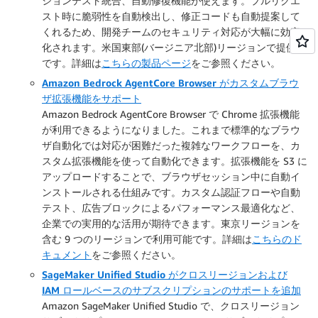
ションテスト統合、自動修復機能が使えます。プルリクエ
スト時に脆弱性を自動検出し、修正コードも自動提案して
くれるため、開発チームのセキュリティ対応が大幅に効率
化されます。米国東部(バージニア北部)リージョンで提供中
です。詳細は
こちらの製品ページ
をご参照ください。
Amazon Bedrock AgentCore Browser がカスタムブラウ
ザ拡張機能をサポート
Amazon Bedrock AgentCore Browser で Chrome 拡張機能
が利用できるようになりました。これまで標準的なブラウ
ザ自動化では対応が困難だった複雑なワークフローを、カ
スタム拡張機能を使って自動化できます。拡張機能を S3 に
アップロードすることで、ブラウザセッション中に自動イ
ンストールされる仕組みです。カスタム認証フローや自動
テスト、広告ブロックによるパフォーマンス最適化など、
企業での実用的な活用が期待できます。東京リージョンを
含む 9 つのリージョンで利用可能です。詳細は
こちらのド
キュメント
をご参照ください。
SageMaker Unified Studio がクロスリージョンおよび
IAM ロールベースのサブスクリプションのサポートを追加
Amazon SageMaker Unified Studio で、クロスリージョン