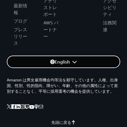
アナリ
アクセ
最新情
ストレ
シビリ
報
ポート
ティ
ブログ
AWS パ
法務関
プレス
ートナ
連
リリー
ー
ス
English
Amazon は男女雇用機会均等法を順守しています。人種、出身
国、性別、性的指向、障がい、年齢、その他の属性によって差
別することなく、平等に採用選考の機会を提供しています。
先頭に戻る