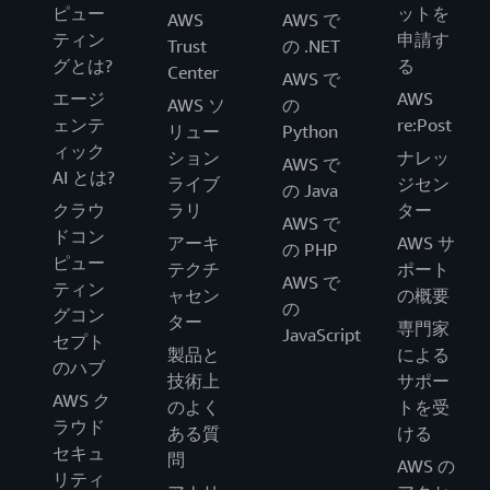
ピュー
ットを
AWS
AWS で
ティン
申請す
Trust
の .NET
グとは?
る
Center
AWS で
エージ
AWS
AWS ソ
の
ェンテ
re:Post
リュー
Python
ィック
ション
ナレッ
AWS で
AI とは?
ライブ
ジセン
の Java
クラウ
ラリ
ター
AWS で
ドコン
アーキ
AWS サ
の PHP
ピュー
テクチ
ポート
AWS で
ティン
ャセン
の概要
の
グコン
ター
専門家
JavaScript
セプト
製品と
による
のハブ
技術上
サポー
AWS ク
のよく
トを受
ラウド
ある質
ける
セキュ
問
AWS の
リティ