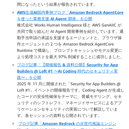
間になったという結果が報告されています。
AWS生成AI国内事例ブログ「Amazon Bedrock AgentCore
を使った業務支援 AI Agent 開発」を公開
株式会社 Works Human Intelligence 様と AWS GenAIIC が
共同で取り組んだ AI Agent 開発事例を紹介しています。通
勤手当申請の承認を支援するエージェントと、ブラウザ操
作エージェントの 2 つを Amazon Bedrock AgentCore
Runtime で構築し、プロンプトキャッシュやモデル変更に
より処理コストを最大 97% 削減することに成功しました。
ブログ記事「【開催報告 & 資料公開】Security for App
Builders @ Loft #1 〜AI Coding 時代のセキュリティ実
践〜」を公開
2025 年 11 月に開催された「Security for App Builders @
Loft #1」イベントの開催報告です。Coding Agent が生成し
たコードの安全性確保をテーマに、脅威モデリング、セキ
ュリティのシフトレフト、マネージドサービスによるアプ
リケーションセキュリティの実装について解説していま
す。各セッションの資料も公開されています。
ブログ記事「Amazon Bedrock の次世代推論エンジン