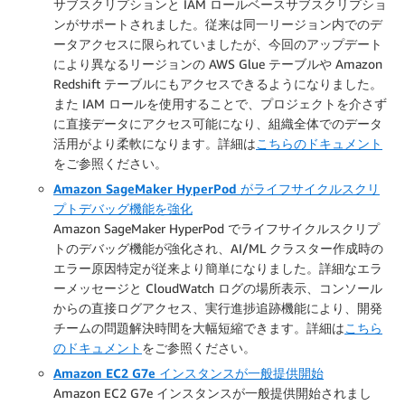
サブスクリプションと IAM ロールベースサブスクリプショ
ンがサポートされました。従来は同一リージョン内でのデ
ータアクセスに限られていましたが、今回のアップデート
により異なるリージョンの AWS Glue テーブルや Amazon
Redshift テーブルにもアクセスできるようになりました。
また IAM ロールを使用することで、プロジェクトを介さず
に直接データにアクセス可能になり、組織全体でのデータ
活用がより柔軟になります。詳細は
こちらのドキュメント
をご参照ください。
Amazon SageMaker HyperPod がライフサイクルスクリ
プトデバッグ機能を強化
Amazon SageMaker HyperPod でライフサイクルスクリプ
トのデバッグ機能が強化され、AI/ML クラスター作成時の
エラー原因特定が従来より簡単になりました。詳細なエラ
ーメッセージと CloudWatch ログの場所表示、コンソール
からの直接ログアクセス、実行進捗追跡機能により、開発
チームの問題解決時間を大幅短縮できます。詳細は
こちら
のドキュメント
をご参照ください。
Amazon EC2 G7e インスタンスが一般提供開始
Amazon EC2 G7e インスタンスが一般提供開始されまし