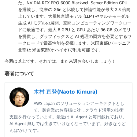
た。NVIDIA RTX PRO 6000 Blackwell Server Edition GPU
を搭載し、従来の G6e と比較して推論性能が最大 2.3 倍向
上しています。大規模言語モデル (LLM) やマルチモーダル
生成 AI モデルの展開、空間コンピューティングワークロー
ドに最適です。最大 8 GPU と GPU あたり 96 GB のメモリ
を提供し、グラフィックスと AI 処理の両方を必要とするワ
ークロードで最高性能を発揮します。米国東部(バージニア
北部)と米国東部(オハイオ)で利用可能です。
今週は以上です。それでは、また来週お会いしましょう！
著者について
木村 直登(Naoto Kimura)
AWS Japan のソリューションアーキテクトとし
て、製造業のお客様に対しクラウド活用の技術
支援を行なっています。最近は AI Agent と毎日戯れており、
AI Agent 無しでは生きていけなくなっています。好きなうど
んは’かけ’です。