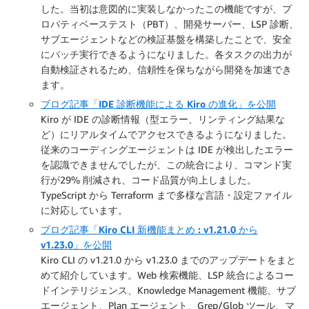
した。当初は意図的に実装しなかったこの機能ですが、プ
ロパティベーステスト（PBT）、開発サーバー、LSP 診断、
サブエージェントなどの検証基盤を構築したことで、安全
にバッチ実行できるようになりました。各タスクの出力が
自動検証されるため、信頼性を保ちながら開発を加速でき
ます。
ブログ記事「IDE 診断機能による Kiro の進化」を公開
Kiro が IDE の診断情報（型エラー、リンティング結果な
ど）にリアルタイムでアクセスできるようになりました。
従来のコーディングエージェントは IDE が検出したエラー
を認識できませんでしたが、この統合により、コマンド実
行が29% 削減され、コード品質が向上しました。
TypeScript から Terraform まで多様な言語・設定ファイル
に対応しています。
ブログ記事「Kiro CLI 新機能まとめ : v1.21.0 から
v1.23.0」を公開
Kiro CLI の v1.21.0 から v1.23.0 までのアップデートをまと
めて紹介しています。Web 検索機能、LSP 統合によるコー
ドインテリジェンス、Knowledge Management 機能、サブ
エージェント、Plan エージェント、Grep/Glob ツール、マ