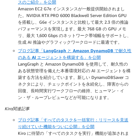
スのご紹介」を公開
Amazon EC2 G7e インスタンスが一般提供開始されまし
た。NVIDIA RTX PRO 6000 Blackwell Server Edition GPU
を搭載し、G6e インスタンスと比較して最大 2.3 倍の推論
パフォーマンスを実現します。最大 768 GB の GPU メモ
リ、最大 1,600 Gbps のネットワーク帯域幅をサポートし、
生成 AI 推論やグラフィックワークロードに最適です。
ブログ記事「LangGraph と Amazon DynamoDB で耐久性
のある AI エージェントを構築する」を公開
LangGraph と Amazon DynamoDB を使用して、耐久性の
ある状態管理を備えた本番環境対応の AI エージェントを構
築する方法を紹介しています。新しい DynamoDBSaver コ
ネクタにより、チェックポイントを永続化し、障害からの
回復、長時間実行ワークフローの維持、ヒューマン・イ
ン・ザ・ループレビューなどが可能になります。
Kiro関連記事
ブログ記事「すべてのタスクを一括実行：リリースを見送
り続けていた機能をついに公開」を公開
Kiro に待望の「すべてのタスクを実行」機能が追加されま