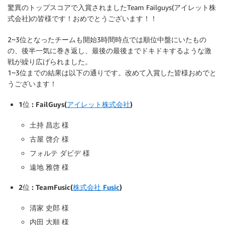
驚異のトップスコアで入賞されましたTeam Failguys(アイレット株
式会社)の皆様です！おめでとうございます！！
2~3位となったチームも開始3時間時点では順位中盤にいたもの
の、後半一気に巻き返し、最後の最後までドキドキするような激
戦が繰り広げられました。
1~3位までの結果は以下の通りです。改めて入賞した皆様おめでと
うございます！
1位 : FailGuys(
アイレット株式会社
)
土持 昌志 様
古屋 啓介 様
フォルテ ダビデ 様
遠地 雅啓 様
2位 : TeamFusic(
株式会社 Fusic
)
清家 史郎 様
内田 大順 様