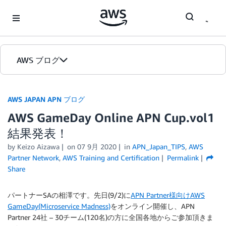
Skip to Main Content
AWS ブログ
ホーム
AWS JAPAN APN ブログ
AWS GameDay Online APN Cup.vol1
カテゴリ
結果発表！
エディション
by Keizo Aizawa
on
07 9月 2020
in
APN_Japan_TIPS
,
AWS
Partner Network
,
AWS Training and Certification
Permalink
Share
パートナーSAの相澤です。先日(9/2)に
APN Partner様向けAWS
GameDay(Microservice Madness)
をオンライン開催し、APN
Partner 24社 – 30チーム(120名)の方に全国各地からご参加頂きま