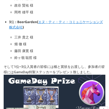
政谷 賢祐 様
岡嵜 雄平 様
3位 : BeerGarden(
エヌ・ティ・ティ・コミュニケーションズ
株式会社
)
三井 貴之 様
畑 徹 様
藤田 康寛 様
鈴ヶ嶺 聡哲 様
そして1位~3位入賞者の皆様には楯と賞状をお渡しし、参加者の皆
様にはGameDay特製ステッカーをプレゼント致しました。