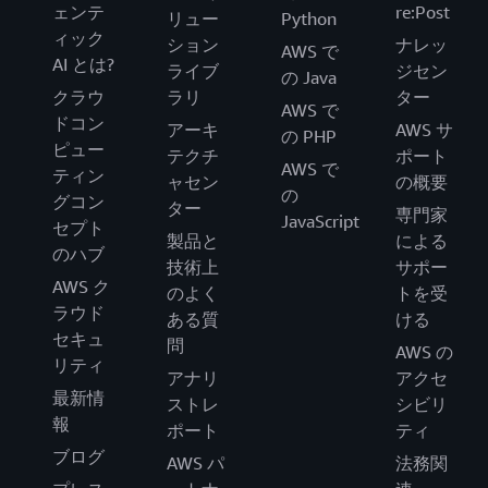
ェンテ
re:Post
リュー
Python
ィック
ション
ナレッ
AWS で
AI とは?
ライブ
ジセン
の Java
クラウ
ラリ
ター
AWS で
ドコン
アーキ
AWS サ
の PHP
ピュー
テクチ
ポート
AWS で
ティン
ャセン
の概要
の
グコン
ター
専門家
JavaScript
セプト
製品と
による
のハブ
技術上
サポー
AWS ク
のよく
トを受
ラウド
ある質
ける
セキュ
問
AWS の
リティ
アナリ
アクセ
最新情
ストレ
シビリ
報
ポート
ティ
ブログ
AWS パ
法務関