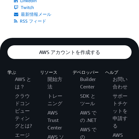
LinkedIn
Twitch
最新情報メール
RSS フィード
AWS アカウントを作成する
学ぶ
リソース
デベロッパー
ヘルプ
AWS と
開始方
Builder
お問い
は？
法
Center
合わせ
クラウ
トレー
SDK と
サポー
ドコン
ニング
ツール
トチケ
ピュー
ットを
AWS
AWS で
ティン
申請す
Trust
の .NET
グとは?
る
Center
AWS で
エージ
AWS
AWS ソ
の