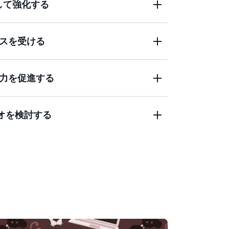
して強化する
スを受ける
ベントで AWS ソリューションの探索的な学習
力を促進する
hitect や Technical Account Manager とつなが
に取り組むためのベストプラクティスに関するガ
。
リオを検討する
る Unicorn.Rentals のナラティブでは、グ
、チームベースの問題解決が奨励されま
、AWS サービス、アーキテクチャパターン、
介します。