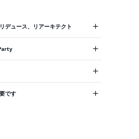
リデュース、リアーキテクト
Party
 は、持続不可能な慣行を採用していたことが明らかに
は、Spirit Animal Safari Yoga
at に参加中、二酸化炭素排出量を削減するという約束
稿しようと思い立ちました。当社のお客様
icorn Party GameDay では、さまざまな基盤モデ
を果たすことを求めています。本社では現
ンを構築することで、Bedrock の可能性
投稿での約束を守り、当社の影響を軽減す
ボックスを参加者に提供します。大規模言
要です
しています。AWS インフラストラクチャで
きます。Amazon Bedrock で何が可能
ntals のセキュリティチームは、「ジョブゼロ」
ィスを実装することで、IT フットプリント
界を押し広げるためにぜひご参加くださ
はないことを意味すると考えて、代わりに
さい。
優先しました。 しかし、セキュリティへの
クチャのいくつかの弱点や脆弱性が顕在化
als は新たな課題に直面しました。何頭かのユニコ
データ漏えいも報告されています。
したので、引退する時期が来たと判断した
tals は、引退したユニコーンの世話をするために
した。これらのユニコーンは、体重と同じ