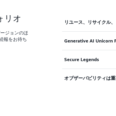
フォリオ
リユース、リサイクル、
のバージョンのほ
続報をお待ち
Generative AI Unicorn 
Unicorn.Rentals
なり、圧力を受けていました。CEO 
Leadership Retre
Secure Legends
をソーシャルメディアに投
AWS Generative AI Un
と株主は、当社がこの約束
ルを使用してアプリケーショ
在、またたく間に拡散した
を活かすための動的サンド
オブザーバビリティは重
る方法を見つけようと奮闘
語モデルの変革力を直接体験で
大変です! Unicorn.Re
持続可能なベストプラクテ
かを探索および実験し、限
とはセキュリティが重要で
の削減をサポートしてくだ
い。
別の「イニシアティブ」を
投資不足により、アーキテ
昨年、Unicorn.Rent
し、ランサムウェア攻撃や
ーンが、十分に役目を果た
関連する AWS サービス:
関連する AWS サービス:
のです。Unicorn.Ren
新しい慈善団体を設立しま