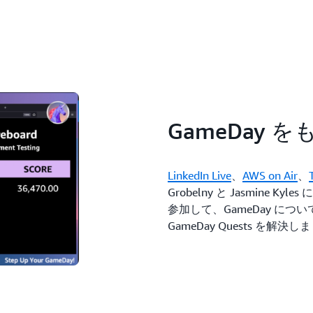
GameDay 
LinkedIn Live
、
AWS on Air
、
Grobelny と Jasmine
参加して、GameDay に
GameDay Quests を解決