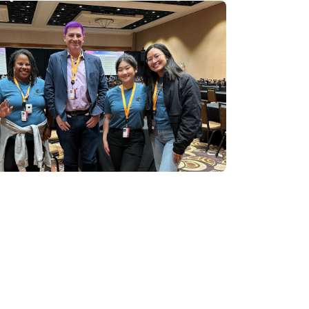
ena
mbda
、
、
Amazon S3
AWS Fargate
、
Amazon Glue
、
Amazon
、
Amazon
を過ごすことを要求していました。 ユニコ
ud9
、
Amazon DynamoDB
、
PartyRock
付して引退したユニコーンに餌をあげるこ
レイグラウンド)
S Security Hub
、
Amazon Transcribe
、
Amazon Macie
、
、
AWS
AWS
イトが開設されました。あなたの使命は、
 Network Firewall
.
テムを調査して、アプリケーションのパフ
ているかを把握できるようにし、ニンジン
トのパフォーマンスの低下などのイベント
とです。
 Lambda
、
AWS X-Ray、
Amazon Relational
RDS) for Db2
、
AWS Secrets Manager
、
 WAF、
Amazon CloudFront
、
Amazon
etheus
、
Amazon Managed Grafana
、
Elastic