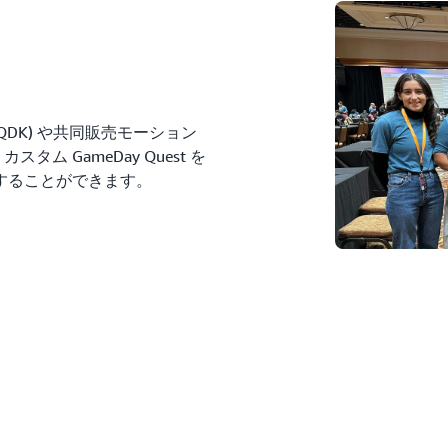
関連する AWS サービス:
Amazon EC2
Amazon Bedrock
、
Amazon Ath
、
AWS La
量のニンジンを食べて日々
Elastic Kubernetes Service
CodeWhisperer
、
AWS Clo
ーン愛好家がニンジンを寄
(Amazon Bedrock のプ
AWS Systems Manager
、
AW
とができる新しいウェブサ
Step Functions
CodeStar
、
IAM
、
ECS
、
AWS
私たちが運用しているシス
ォーマンスがどの程度優れ
it (QDK) や共同販売モーション
の寄付の減少やウェブサイ
タム GameDay Quest を
に対応できるようにするこ
することができます。
関連する AWS サービス:
Amazon CloudWatch
、
AWS
Database Service (Amazon 
Amazon DynamoDB
、
AWS
Managed Service for Prom
Load Balancing (ELB)