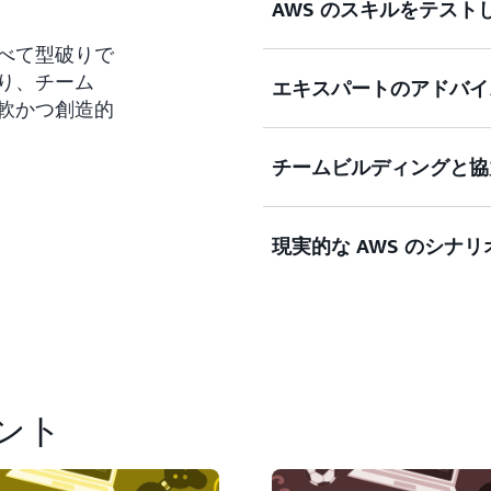
AWS のスキルをテスト
べて型破りで
り、チーム
エキスパートのアドバイ
参加者は、GameDay イ
軟かつ創造的
と実装を行います。
チームビルディングと協
AWS Senior Solutions Arc
り、GameDay の課題
イダンスを受けましょう
現実的な AWS のシナ
各 GameDay イベントにおけ
ループの協力が必要であり
す。
GameDay イベントでは
ベストプラクティスを紹
ベント