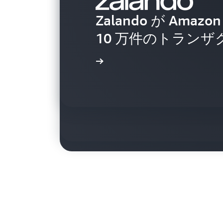
Zalando が Amaz
SuperCell が 
10 万件のトラン
5,000 万人のマ
導入事例を読む
NBCUniversal 
イテンシーなゲー
イブストリーミン
導入事例を読む
導入事例を読む