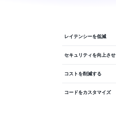
レイテンシーを低減
セキュリティを向上させ
グローバルに分散した 750 以上の
データを配信することで、
ンテリジェントルーティン
コストを削減する
トラフィックの暗号化、ア
セキュリティを強化し、AWS S
しで DDoS 攻撃を防御で
コードをカスタマイズ
統合されたリクエスト、カ
リジンからのデータ転送に
削減。
AWS のコンテンツ配信ネッ