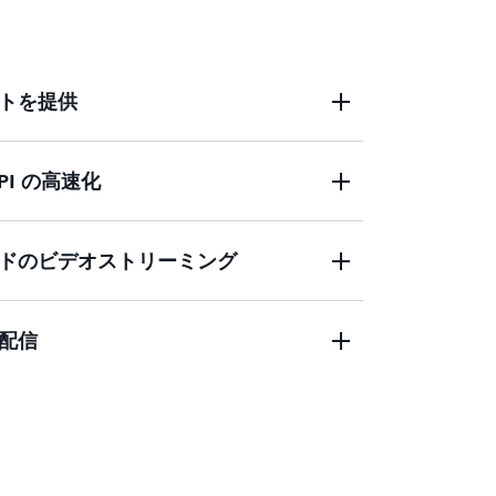
ーティング機能を使ってカスタマイズし、
セキュリティのバランスをとることができ
トを提供
I の高速化
ッジコンピューティング機能、フィールド
界中の視聴者にミリ秒単位でリーチできま
ドのビデオストリーミング
PC、WebSockets をサポートする、リッ
WS グローバルネットワークインフラストラク
コンテンツ配信を最適化します。
配信
と AWS Elemental の統合により、ストリーミング
ある再生を行い、あらゆるデバイスに高品
ェアやゲームのパッチ、IoT の 無線通信
ートを、高い転送速度で大規模に配信します。