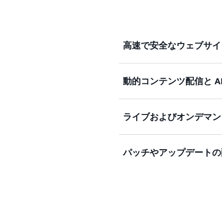
を、サーバーレスコンピュ
コスト、パフォーマンス、
ます。
高速で安全なウェブサイ
動的コンテンツ配信と AP
内蔵のデータ圧縮機能、エ
レベルの暗号化により、世
す。
ライブおよびオンデマン
エッジターミネーション、gR
チな機能を備えた専用 A
チャにより、動的なウェブ
パッチやアップデートの
AWS Media Service 
を迅速に開始し、一貫性の
質の動画を配信します。
自動でスケールし、ソフトウ
経由 (OTA) アップデ