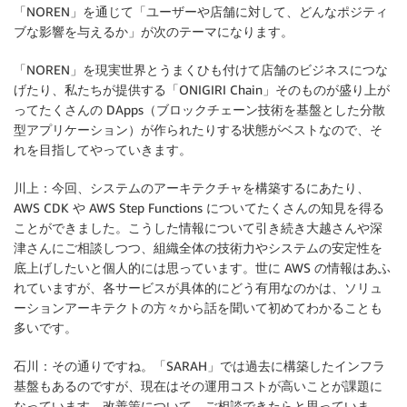
「NOREN」を通じて「ユーザーや店舗に対して、どんなポジティ
ブな影響を与えるか」が次のテーマになります。
「NOREN」を現実世界とうまくひも付けて店舗のビジネスにつな
げたり、私たちが提供する「ONIGIRI Chain」そのものが盛り上が
ってたくさんの DApps（ブロックチェーン技術を基盤とした分散
型アプリケーション）が作られたりする状態がベストなので、そ
れを目指してやっていきます。
川上：今回、システムのアーキテクチャを構築するにあたり、
AWS CDK や AWS Step Functions についてたくさんの知見を得る
ことができました。こうした情報について引き続き大越さんや深
津さんにご相談しつつ、組織全体の技術力やシステムの安定性を
底上げしたいと個人的には思っています。世に AWS の情報はあふ
れていますが、各サービスが具体的にどう有用なのかは、ソリュ
ーションアーキテクトの方々から話を聞いて初めてわかることも
多いです。
石川：その通りですね。「SARAH」では過去に構築したインフラ
基盤もあるのですが、現在はその運用コストが高いことが課題に
なっています。改善策について、ご相談できたらと思っていま