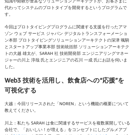
知識や経験が豊富なソリューションアーキテクトが、お客さまに
代わってシステムのプロトタイプを開発するというプログラムで
す。
今回はプロトタイピングプログラムに関連する支援を行ったアマ
ゾン ウェブ サービス ジャパン デジタルトランスフォーメーショ
ン本部 プロトタイピングソリューションアーキテクトの深津 颯騎
とスタートアップ事業本部 技術統括部 ソリューションアーキテク
トの大越 雄太が、SARAH 社 技術開発部 エンジニアリングマネー
ジャーの川上 淳哉 氏とエンジニアの石川 一成 氏にお話を伺いま
した。
Web3 技術を活用し、飲食店への“応援”を
可視化する
大越：今回リリースされた「NOREN」という機能の概要について
教えてください。
川上：私たち SARAH は食に関連するサービスを複数展開している
会社で、「おいしい！が増える」をコンセプトにしたグルメアプ