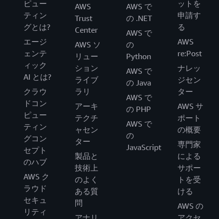
ピュー
ットを
AWS
AWS で
ティン
申請す
Trust
の .NET
グとは?
る
Center
AWS で
エージ
AWS
AWS ソ
の
ェンテ
re:Post
リュー
Python
ィック
ション
ナレッ
AWS で
AI とは?
ライブ
ジセン
の Java
クラウ
ラリ
ター
AWS で
ドコン
アーキ
AWS サ
の PHP
ピュー
テクチ
ポート
AWS で
ティン
ャセン
の概要
の
グコン
ター
専門家
JavaScript
セプト
製品と
による
のハブ
技術上
サポー
AWS ク
のよく
トを受
ラウド
ある質
ける
セキュ
問
AWS の
リティ
アナリ
アクセ