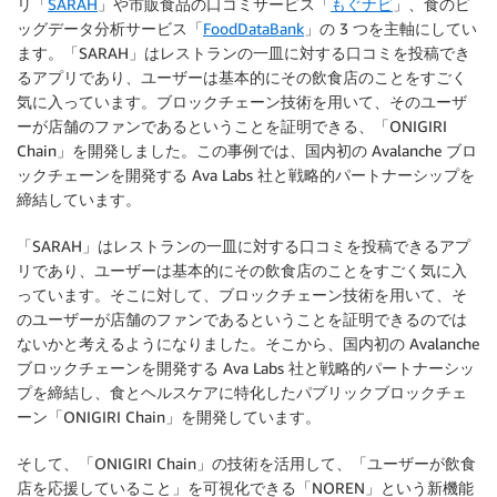
リ「
SARAH
」や市販食品の口コミサービス「
もぐナビ
」、食のビ
ッグデータ分析サービス「
FoodDataBank
」の 3 つを主軸にしてい
ます。「SARAH」はレストランの一皿に対する口コミを投稿でき
るアプリであり、ユーザーは基本的にその飲食店のことをすごく
気に入っています。ブロックチェーン技術を用いて、そのユーザ
ーが店舗のファンであるということを証明できる、「ONIGIRI
Chain」を開発しました。この事例では、国内初の Avalanche ブロ
ックチェーンを開発する Ava Labs 社と戦略的パートナーシップを
締結しています。
「SARAH」はレストランの一皿に対する口コミを投稿できるアプ
リであり、ユーザーは基本的にその飲食店のことをすごく気に入
っています。そこに対して、ブロックチェーン技術を用いて、そ
のユーザーが店舗のファンであるということを証明できるのでは
ないかと考えるようになりました。そこから、国内初の Avalanche
ブロックチェーンを開発する Ava Labs 社と戦略的パートナーシッ
プを締結し、食とヘルスケアに特化したパブリックブロックチェ
ーン「ONIGIRI Chain」を開発しています。
そして、「ONIGIRI Chain」の技術を活用して、「ユーザーが飲食
店を応援していること」を可視化できる「NOREN」という新機能